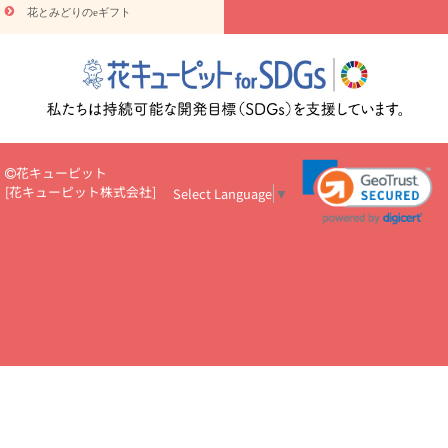
円～
お供え・お悔やみ・
7000円～
お供え・お悔やみ・
10000
花とみどりのeギフト
読み物
円～
注目されている記事
365日の誕生花カレンダー
開店・開業祝
いのマナー
定年退職祝いのマナー
お祝いを贈るときのマナー・
ルール
花キューピットのお祝いコラム一覧
誕生日のお花を「色
彩心理学」で選ぶ方法
結婚祝いの予算相場
出産祝いお役立ち情
報
転職祝いのマナー基礎知識
ペットのお祝いワンポイントアド
バイス
スタンド花（フラスタ）のマナー
お見舞いのマナーとル
花キューピット
ール
新築引っ越し祝いコラム
お祝い花のマナー総まとめ
職
[
花キューピット株式会社
]
Select Language
▼
場上司や先輩へ贈るお祝い花の正解は？
開店祝いの花 選び方ガイ
ド（早見表あり）
お供えを贈るときのマナー・ルール
花キューピットのお供え・
お悔やみ・仏花コラム一覧
花キューピットの仏花のルール・マナ
ーQ&A
ペットの供花の基礎知識とペットロスを癒す向き合い方
一周忌のマナー
四十九日の基礎知識
お盆のルール・マナー
お彼岸のルール・マナー
キリスト教のお葬式の流れ【マナー基礎
知識】
お供え花のマナー総まとめ
仏花の選び方ガイド（早見表
あり)
花キューピット×専門家
CO2排出量削減 / SDGsを考える
プロ直伝10のテクニック
花美人5人の「花のある暮らし」
美
しい“花とお祝い”の世界
花贈りをもっと楽しみたい
男性は花を
もらってうれしい？アンケート
テレワークにおすすめの観葉植
物・花
室内でお花の写真を撮るポイントを紹介
フラワーアレン