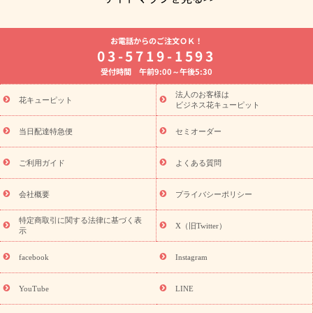
よく贈られる花
お祝いの花特集
誕生日フラワーギフト特集
お電話からのご注文ＯＫ！
8月の誕生花(トルコキキョウ)
開店・開業祝い
退職祝い
結
03-5719-1593
婚記念日
お供え・お悔やみ
お供え・お悔やみの花
四十九日
受付時間 午前9:00～午後5:30
法要以降に贈る花
通夜・葬儀に贈る花
胡蝶蘭・花鉢
プリザ
ーブドフラワー
季節のイベント
ひまわり ギフト・プレゼント
法人のお客様は
季節のイベント
花キューピット
特集
お盆 花（新盆・初盆）
お盆 花（新
ビジネス花キューピット
盆・初盆）
お盆 花（新盆・初盆）
お盆・お供え 花とセットギ
フト
お盆・お供え プリザーブドフラワー
ひまわり ギフト・プ
当日配達特急便
セミオーダー
レゼント特集
夏の花贈り・お中元・暑中見舞い 花のギフト特集
敬老の日におくる花ギフト・プレゼント特集
敬老の日におくる
ご利用ガイド
よくある質問
花ギフト・プレゼント特集
敬老の日 花のおすすめランキング
敬
老の日 花鉢植えのギフト・プレゼント特集
敬老の日 花とセットギ
会社概要
プライバシーポリシー
フト・プレゼント特集
敬老の日の花 全てのギフト一覧
キャン
ペーン
映画『ウォーターガーディアンズ』コラボキャンペーン
特定商取引に関する法律に基づく表
X（旧Twitter）
示
誕生日の花を探す
「きょう誕生日なんです」キャンペーン
誕生日フラワーギフト
誕生日フラワーギフト特集
誕生日フラワ
facebook
Instagram
ーギフト商品一覧
バラ
ユリ
トルコキキョウ
8月の誕生花
(トルコキキョウ)
9月の誕生花(リンドウ)
誕生日セットギフト
YouTube
LINE
用途か
キャンペーン
「きょう誕生日なんです」キャンペーン