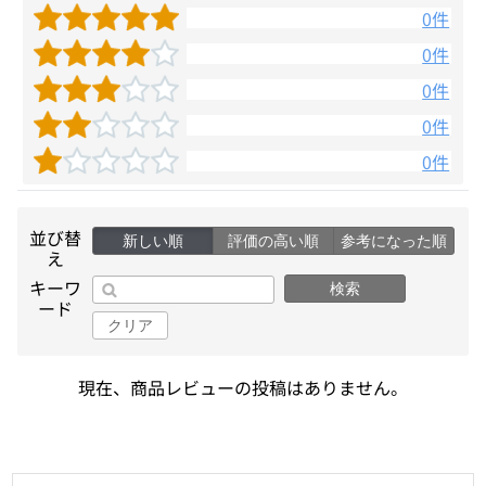
0件
0件
0件
0件
0件
並び替
新しい順
評価の高い順
参考になった順
え
キーワ
検索
ード
クリア
現在、商品レビューの投稿はありません。