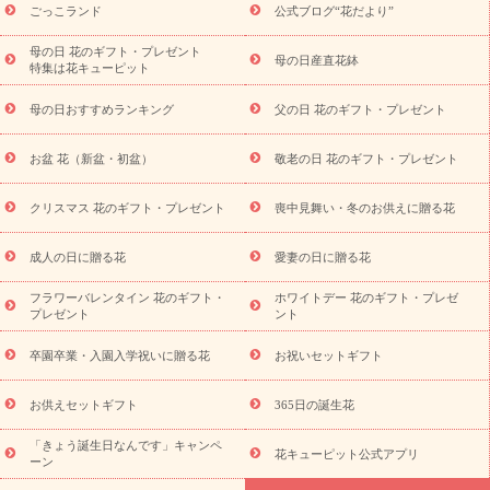
ら探す
お祝いの花特集
当日配達特急便
お祝い商品一覧
お
ごっこランド
公式ブログ“花だより”
祝い
開店・開業祝い
新築・引っ越し祝い
退職祝い
結婚記
念日
結婚祝い
出産祝い
退院祝い・快気祝い
還暦祝い・長
母の日 花のギフト・プレゼント
母の日産直花鉢
特集は花キューピット
寿祝い
プチギフト
ペットのお祝いフラワー
お中元・暑中見
舞い
敬老の日
お供え・お悔やみ
当日配達特急便 お供え
お
母の日おすすめランキング
父の日 花のギフト・プレゼント
供え・お悔やみ商品一覧
お供え・お悔やみの花
四十九日法要以
降に贈る花
通夜・葬儀に贈る花
お供え お花とセットギフト
お盆 花（新盆・初盆）
敬老の日 花のギフト・プレゼント
お供え プリザーブドフラワー
ペットのお供えフラワー
お盆（新
盆・初盆）
その他
お祝い返し
お見舞い
お取り寄せギフト
ビジネス用
ご自宅用
観葉植物
ミディ胡蝶蘭
プリザーブ
クリスマス 花のギフト・プレゼント
喪中見舞い・冬のお供えに贈る花
スタイルから探す
ドフラワー
アレンジメント
花束
スタ
ンド花
お祝い
お供え・お悔やみ
胡蝶蘭
胡蝶蘭・花鉢
ミ
成人の日に贈る花
愛妻の日に贈る花
ディ胡蝶蘭・お祝い
ミディ胡蝶蘭・お供え
世界初の青色胡蝶蘭
フラワーバレンタイン 花のギフト・
ホワイトデー 花のギフト・プレゼ
観葉植物
観葉植物
産直多肉植物
プリザーブドフラワー
プレゼント
ント
お祝い
お供え・お悔やみ
花とセットギフト
セミオーダー
プチギフト（hanamore -ハナモア-）
花とみどりのeギフト
花
卒園卒業・入園入学祝いに贈る花
お祝いセットギフト
キューピットのeGfit
カラー
ピンク
イエローオレンジ
レッ
予算から探す
ド
お花の種類
バラ
ユリ
トルコキキョウ
お供えセットギフト
365日の誕生花
お祝い
お祝い・
3000円～
お祝い・
4000円～
お祝い・
5000円～
お祝い・
7000円～
お祝い・
10000円～
お供え・お
「きょう誕生日なんです」キャンペ
花キューピット公式アプリ
ーン
悔やみ
お供え・お悔やみ・
3000円～
お供え・お悔やみ・
5000