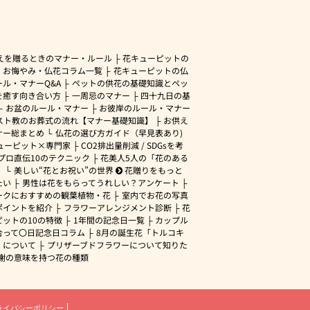
えを贈るときのマナー・ルール
花キューピットの
・お悔やみ・仏花コラム一覧
花キューピットの仏
ル・マナーQ&A
ペットの供花の基礎知識とペッ
を癒す向き合い方
一周忌のマナー
四十九日の基
お盆のルール・マナー
お彼岸のルール・マナー
スト教のお葬式の流れ【マナー基礎知識】
お供え
ナー総まとめ
仏花の選び方ガイド（早見表あり)
ューピット×専門家
CO2排出量削減 / SDGsを考
プロ直伝10のテクニック
花美人5人の「花のある
」
美しい“花とお祝い”の世界
花贈りをもっと
たい
男性は花をもらってうれしい？アンケート
ークにおすすめの観葉植物・花
室内でお花の写真
ポイントを紹介
フラワーアレンジメント診断
花
ピットの10の特徴
1年間の記念日一覧
カップル
合って〇日記念日コラム
8月の誕生花「トルコキ
」について
プリザーブドフラワーについて知りた
謝の意味を持つ花の種類
ライバシーポリシー