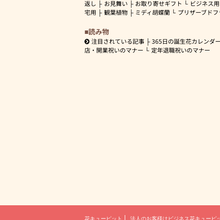
返し
お見舞い
お取り寄せギフト
ビジネス用
宅用
観葉植物
ミディ胡蝶蘭
プリザーブドフ
読み物
注目されている記事
365日の誕生花カレンダ
店・開業祝いのマナー
定年退職祝いのマナー
花キューピット
法人のお客様は
ビジネス花キューピ