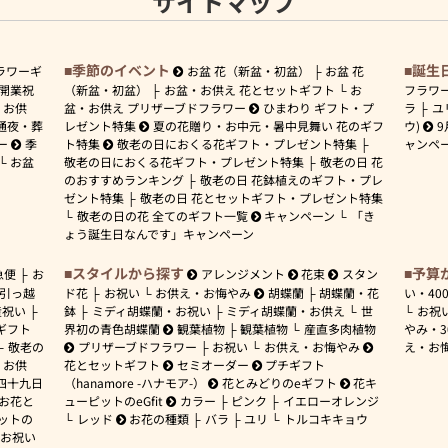
サイトマップ
季節のイベント
誕生
ラワーギ
お盆 花（新盆・初盆）
お盆 花
開業祝
（新盆・初盆）
お盆・お供え 花とセットギフト
お
フラワ
お供
盆・お供え プリザーブドフラワー
ひまわり ギフト・プ
ラ
ユ
通夜・葬
レゼント特集
夏の花贈り・お中元・暑中見舞い 花のギフ
ウ)
9
ー
季
ト特集
敬老の日におくる花ギフト・プレゼント特集
ャンペ
お盆
敬老の日におくる花ギフト・プレゼント特集
敬老の日 花
のおすすめランキング
敬老の日 花鉢植えのギフト・プレ
ゼント特集
敬老の日 花とセットギフト・プレゼント特集
敬老の日の花 全てのギフト一覧
キャンペーン
「き
ょう誕生日なんです」キャンペーン
スタイルから探す
予算
急便
お
アレンジメント
花束
スタン
引っ越
ド花
お祝い
お供え・お悔やみ
胡蝶蘭
胡蝶蘭・花
い・
40
産祝い
鉢
ミディ胡蝶蘭・お祝い
ミディ胡蝶蘭・お供え
世
お祝
ギフト
界初の青色胡蝶蘭
観葉植物
観葉植物
産直多肉植物
やみ・
敬老の
プリザーブドフラワー
お祝い
お供え・お悔やみ
え・お
お供
花とセットギフト
セミオーダー
プチギフト
四十九日
（hanamore -ハナモア-）
花とみどりのeギフト
花キ
 お花と
ューピットのeGfit
カラー
ピンク
イエローオレンジ
ットの
レッド
お花の種類
バラ
ユリ
トルコキキョウ
お祝い