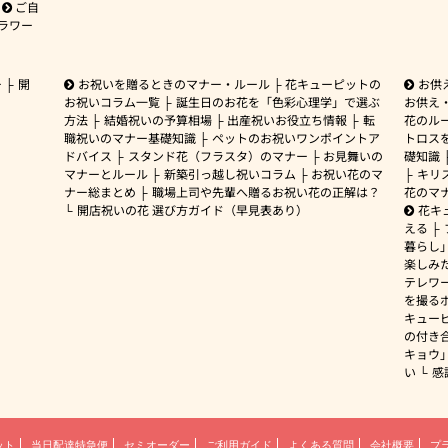
ご自
ラワー
ー
開
お祝いを贈るときのマナー・ルール
花キューピットの
お供
お祝いコラム一覧
誕生日のお花を「色彩心理学」で選ぶ
お供え
方法
結婚祝いの予算相場
出産祝いお役立ち情報
転
花のルー
職祝いのマナー基礎知識
ペットのお祝いワンポイントア
トロス
ドバイス
スタンド花（フラスタ）のマナー
お見舞いの
礎知識
マナーとルール
新築引っ越し祝いコラム
お祝い花のマ
キリ
ナー総まとめ
職場上司や先輩へ贈るお祝い花の正解は？
花のマ
開店祝いの花 選び方ガイド（早見表あり）
花キ
える
暮らし
楽しみ
テレワ
を撮る
キュー
の付き
キョウ
い
感
ット
当日配達特急便
セミオーダー
ご利用ガイド
よくある質問
会社概要
プ