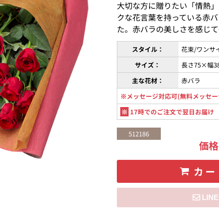
大切な方に贈りたい「情熱」
クな花言葉を持っている赤バ
た。赤バラの美しさを感じて
スタイル：
花束/ワンサ
サイズ：
長さ75×幅3
主な花材：
赤バラ
※メッセージ対応可(無料メッセー
※
17時でのご注文で翌日お届け
512186
価
カー
住所を知らない