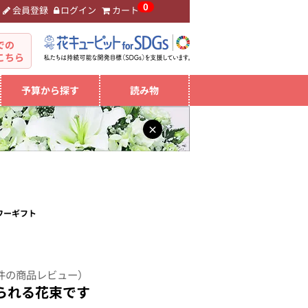
0
会員登録
ログイン
カート
。
での
こちら
予算から探す
読み物
×
ワーギフト
件の商品レビュー）
られる花束です