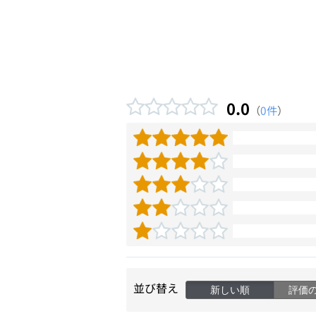
0.0
（
0件
）
並び替え
新しい順
評価