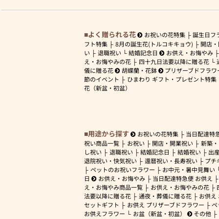
よく贈られる花
お祝いの花特集
誕生日フ
フト特集
8月の誕生花(トルコキキョウ)
開店・
い
退職祝い
結婚記念日
お供え・お悔やみ
え・お悔やみの花
四十九日法要以降に贈る花
儀に贈る花
胡蝶蘭・花鉢
プリザーブドフラワ
節のイベント
ひまわり ギフト・プレゼント特集
花（新盆・初盆）
用途から探す
お祝いの花特集
当日配達特
祝い商品一覧
お祝い
開店・開業祝い
新築・
し祝い
退職祝い
結婚記念日
結婚祝い
出
退院祝い・快気祝い
還暦祝い・長寿祝い
プチ
ペットのお祝いフラワー
お中元・暑中見舞い
日
お供え・お悔やみ
当日配達特急便 お供え
え・お悔やみ商品一覧
お供え・お悔やみの花
法要以降に贈る花
通夜・葬儀に贈る花
お供え
セットギフト
お供え プリザーブドフラワー
ペ
お供えフラワー
お盆（新盆・初盆）
その他