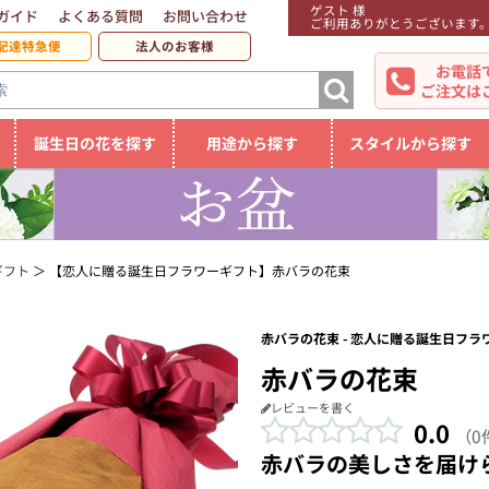
ゲスト 様
ガイド
よくある質問
お問い合わせ
ご利用ありがとうございます
配達特急便
法人のお客様
お電話
ご注文は
誕生日の花を探す
用途から探す
スタイルから探す
ギフト
【恋人に贈る誕生日フラワーギフト】赤バラの花束
赤バラの花束 - 恋人に贈る誕生日フラ
赤バラの花束
レビューを書く
0.0
（0
赤バラの美しさを届け