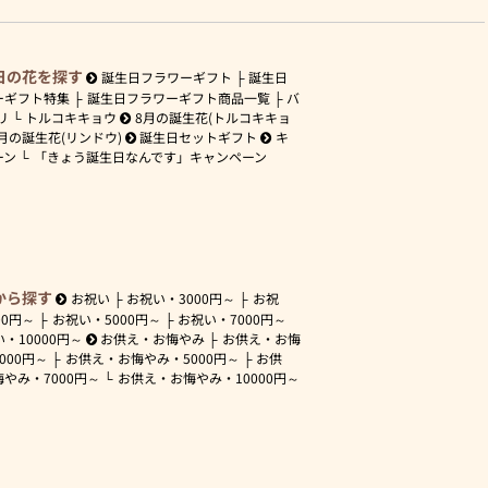
日の花を探す
誕生日フラワーギフト
誕生日
ーギフト特集
誕生日フラワーギフト商品一覧
バ
リ
トルコキキョウ
8月の誕生花(トルコキキョ
月の誕生花(リンドウ)
誕生日セットギフト
キ
ーン
「きょう誕生日なんです」キャンペーン
から探す
お祝い
お祝い・
3000円～
お祝
00円～
お祝い・
5000円～
お祝い・
7000円～
い・
10000円～
お供え・お悔やみ
お供え・お悔
3000円～
お供え・お悔やみ・
5000円～
お供
悔やみ・
7000円～
お供え・お悔やみ・
10000円～