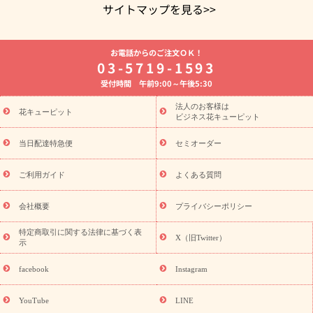
サイトマップを見る>>
よく贈られる花
お祝いの花特集
誕生日フラワーギフト特集
お電話からのご注文ＯＫ！
8月の誕生花(トルコキキョウ)
開店・開業祝い
退職祝い
結
03-5719-1593
婚記念日
お供え・お悔やみ
お供え・お悔やみの花
四十九日
受付時間 午前9:00～午後5:30
法要以降に贈る花
通夜・葬儀に贈る花
胡蝶蘭・花鉢
プリザ
ーブドフラワー
季節のイベント
ひまわり ギフト・プレゼント
法人のお客様は
季節のイベント
花キューピット
特集
お盆 花（新盆・初盆）
お盆 花（新
ビジネス花キューピット
盆・初盆）
お盆 花（新盆・初盆）
お盆・お供え 花とセットギ
フト
お盆・お供え プリザーブドフラワー
ひまわり ギフト・プ
当日配達特急便
セミオーダー
レゼント特集
夏の花贈り・お中元・暑中見舞い 花のギフト特集
敬老の日におくる花ギフト・プレゼント特集
敬老の日におくる
ご利用ガイド
よくある質問
花ギフト・プレゼント特集
敬老の日 花のおすすめランキング
敬
老の日 花鉢植えのギフト・プレゼント特集
敬老の日 花とセットギ
会社概要
プライバシーポリシー
フト・プレゼント特集
敬老の日の花 全てのギフト一覧
キャン
ペーン
映画『ウォーターガーディアンズ』コラボキャンペーン
特定商取引に関する法律に基づく表
X（旧Twitter）
示
誕生日の花を探す
「きょう誕生日なんです」キャンペーン
誕生日フラワーギフト
誕生日フラワーギフト特集
誕生日フラワ
facebook
Instagram
ーギフト商品一覧
バラ
ユリ
トルコキキョウ
8月の誕生花
(トルコキキョウ)
9月の誕生花(リンドウ)
誕生日セットギフト
YouTube
LINE
用途か
キャンペーン
「きょう誕生日なんです」キャンペーン