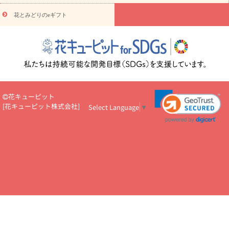
円～
お供え・お悔やみ・
7000円～
お供え・お悔やみ・
10000
花とみどりのeギフト
読み物
円～
注目されている記事
365日の誕生花カレンダー
開店・開業祝
いのマナー
定年退職祝いのマナー
お祝いを贈るときのマナー・
ルール
花キューピットのお祝いコラム一覧
誕生日のお花を「色
彩心理学」で選ぶ方法
結婚祝いの予算相場
出産祝いお役立ち情
報
転職祝いのマナー基礎知識
ペットのお祝いワンポイントアド
バイス
スタンド花（フラスタ）のマナー
お見舞いのマナーとル
花キューピット
ール
新築引っ越し祝いコラム
お祝い花のマナー総まとめ
職
[
花キューピット株式会社
]
Select Language
▼
場上司や先輩へ贈るお祝い花の正解は？
開店祝いの花 選び方ガイ
ド（早見表あり）
お供えを贈るときのマナー・ルール
花キューピットのお供え・
お悔やみ・仏花コラム一覧
花キューピットの仏花のルール・マナ
ーQ&A
ペットの供花の基礎知識とペットロスを癒す向き合い方
一周忌のマナー
四十九日の基礎知識
お盆のルール・マナー
お彼岸のルール・マナー
キリスト教のお葬式の流れ【マナー基礎
知識】
お供え花のマナー総まとめ
仏花の選び方ガイド（早見表
あり)
花キューピット×専門家
CO2排出量削減 / SDGsを考える
プロ直伝10のテクニック
花美人5人の「花のある暮らし」
美
しい“花とお祝い”の世界
花贈りをもっと楽しみたい
男性は花を
もらってうれしい？アンケート
テレワークにおすすめの観葉植