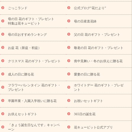
ら探す
お祝いの花特集
当日配達特急便
お祝い商品一覧
お
ごっこランド
公式ブログ“花だより”
祝い
開店・開業祝い
新築・引っ越し祝い
退職祝い
結婚記
念日
結婚祝い
出産祝い
退院祝い・快気祝い
還暦祝い・長
母の日 花のギフト・プレゼント
母の日産直花鉢
特集は花キューピット
寿祝い
プチギフト
ペットのお祝いフラワー
お中元・暑中見
舞い
敬老の日
お供え・お悔やみ
当日配達特急便 お供え
お
母の日おすすめランキング
父の日 花のギフト・プレゼント
供え・お悔やみ商品一覧
お供え・お悔やみの花
四十九日法要以
降に贈る花
通夜・葬儀に贈る花
お供え お花とセットギフト
お盆 花（新盆・初盆）
敬老の日 花のギフト・プレゼント
お供え プリザーブドフラワー
ペットのお供えフラワー
お盆（新
盆・初盆）
その他
お祝い返し
お見舞い
お取り寄せギフト
ビジネス用
ご自宅用
観葉植物
ミディ胡蝶蘭
プリザーブ
クリスマス 花のギフト・プレゼント
喪中見舞い・冬のお供えに贈る花
スタイルから探す
ドフラワー
アレンジメント
花束
スタ
ンド花
お祝い
お供え・お悔やみ
胡蝶蘭
胡蝶蘭・花鉢
ミ
成人の日に贈る花
愛妻の日に贈る花
ディ胡蝶蘭・お祝い
ミディ胡蝶蘭・お供え
世界初の青色胡蝶蘭
フラワーバレンタイン 花のギフト・
ホワイトデー 花のギフト・プレゼ
観葉植物
観葉植物
産直多肉植物
プリザーブドフラワー
プレゼント
ント
お祝い
お供え・お悔やみ
花とセットギフト
セミオーダー
プチギフト（hanamore -ハナモア-）
花とみどりのeギフト
花
卒園卒業・入園入学祝いに贈る花
お祝いセットギフト
キューピットのeGfit
カラー
ピンク
イエローオレンジ
レッ
予算から探す
ド
お花の種類
バラ
ユリ
トルコキキョウ
お供えセットギフト
365日の誕生花
お祝い
お祝い・
3000円～
お祝い・
4000円～
お祝い・
5000円～
お祝い・
7000円～
お祝い・
10000円～
お供え・お
「きょう誕生日なんです」キャンペ
花キューピット公式アプリ
ーン
悔やみ
お供え・お悔やみ・
3000円～
お供え・お悔やみ・
5000