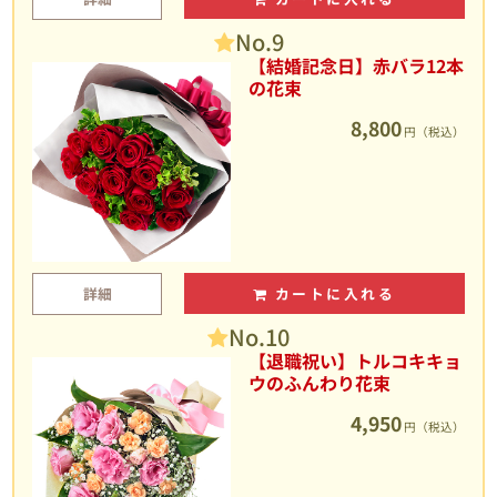
No.9
【結婚記念日】赤バラ12本
の花束
8,800
円（税込）
詳細
カートに入れる
No.10
【退職祝い】トルコキキョ
ウのふんわり花束
4,950
円（税込）