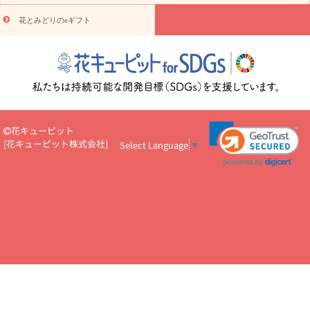
え・お悔やみ・
3000円～
お供え・お悔やみ・
5000円～
お供
読み
え・お悔やみ・
7000円～
お供え・お悔やみ・
10000円～
花とみどりのeギフト
物
注目されている記事
365日の誕生花カレンダー
開店・開業祝
いのマナー
定年退職祝いのマナー
お祝いを贈るときのマナー・
ルール
花キューピットのお祝いコラム一覧
誕生日のお花を「色
彩心理学」で選ぶ方法
結婚祝いの予算相場
出産祝いお役立ち情
報
転職祝いのマナー基礎知識
ペットのお祝いワンポイントアド
バイス
スタンド花（フラスタ）のマナー
お見舞いのマナーとル
花キューピット
ール
新築引っ越し祝いコラム
お祝い花のマナー総まとめ
職
[
花キューピット株式会社
]
Select Language
▼
場上司や先輩へ贈るお祝い花の正解は？
開店祝いの花 選び方ガイ
ド（早見表あり）
お供えを贈るときのマナー・ルール
花キューピットのお供え・
お悔やみ・仏花コラム一覧
花キューピットの仏花のルール・マナ
ーQ&A
ペットの供花の基礎知識とペットロスを癒す向き合い方
一周忌のマナー
四十九日の基礎知識
お盆のルール・マナー
お彼岸のルール・マナー
キリスト教のお葬式の流れ【マナー基礎
知識】
お供え花のマナー総まとめ
仏花の選び方ガイド（早見表
あり)
花キューピット×専門家
CO2排出量削減 / SDGsを考える
プロ直伝10のテクニック
花美人5人の「花のある暮らし」
美
しい“花とお祝い”の世界
花贈りをもっと楽しみたい
男性は花を