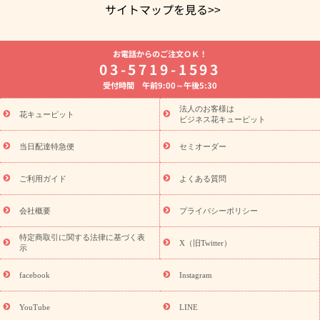
サイトマップを見る>>
よく贈られる花
お祝いの花特集
誕生日フラワーギフト特集
お電話からのご注文ＯＫ！
8月の誕生花(トルコキキョウ)
開店・開業祝い
退職祝い
結
03-5719-1593
婚記念日
お供え・お悔やみ
お供え・お悔やみの花
四十九日
受付時間 午前9:00～午後5:30
法要以降に贈る花
通夜・葬儀に贈る花
胡蝶蘭・花鉢
プリザ
ーブドフラワー
季節のイベント
ひまわり ギフト・プレゼント
法人のお客様は
季節のイベント
花キューピット
特集
お盆 花（新盆・初盆）
お盆 花（新
ビジネス花キューピット
盆・初盆）
お盆 花（新盆・初盆）
お盆・お供え 花とセットギ
フト
お盆・お供え プリザーブドフラワー
ひまわり ギフト・プ
当日配達特急便
セミオーダー
レゼント特集
夏の花贈り・お中元・暑中見舞い 花のギフト特集
敬老の日におくる花ギフト・プレゼント特集
敬老の日におくる
ご利用ガイド
よくある質問
花ギフト・プレゼント特集
敬老の日 花のおすすめランキング
敬
老の日 花鉢植えのギフト・プレゼント特集
敬老の日 花とセットギ
会社概要
プライバシーポリシー
フト・プレゼント特集
敬老の日の花 全てのギフト一覧
キャン
ペーン
映画『ウォーターガーディアンズ』コラボキャンペーン
特定商取引に関する法律に基づく表
X（旧Twitter）
示
誕生日の花を探す
「きょう誕生日なんです」キャンペーン
誕生日フラワーギフト
誕生日フラワーギフト特集
誕生日フラワ
facebook
Instagram
ーギフト商品一覧
バラ
ユリ
トルコキキョウ
8月の誕生花
(トルコキキョウ)
9月の誕生花(リンドウ)
誕生日セットギフト
YouTube
LINE
用途か
キャンペーン
「きょう誕生日なんです」キャンペーン