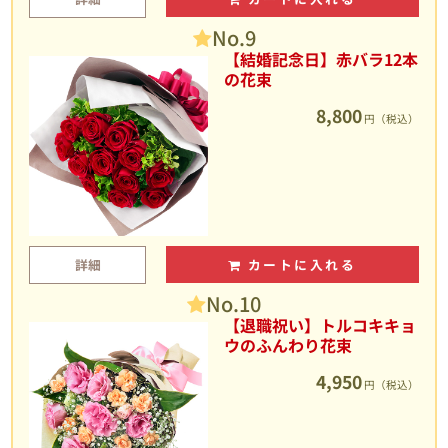
No.9
【結婚記念日】赤バラ12本
の花束
8,800
円（税込）
詳細
カートに入れる
No.10
【退職祝い】トルコキキョ
ウのふんわり花束
4,950
円（税込）