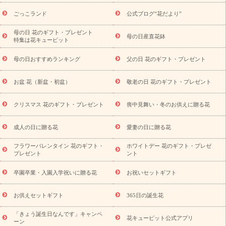
ら探す
お祝いの花特集
当日配達特急便
お祝い商品一覧
お
ごっこランド
公式ブログ“花だより”
祝い
開店・開業祝い
新築・引っ越し祝い
退職祝い
結婚記
念日
結婚祝い
出産祝い
退院祝い・快気祝い
還暦祝い・長
母の日 花のギフト・プレゼント
母の日産直花鉢
特集は花キューピット
寿祝い
プチギフト
ペットのお祝いフラワー
お中元・暑中見
舞い
敬老の日
お供え・お悔やみ
お供え・お悔やみ商品一覧
母の日おすすめランキング
父の日 花のギフト・プレゼント
お供え・お悔やみの花
四十九日法要以降に贈る花
通夜・葬儀
に贈る花
お供え お花とセットギフト
お供え プリザーブドフラ
お盆 花（新盆・初盆）
敬老の日 花のギフト・プレゼント
ワー
ペットのお供えフラワー
お盆（新盆・初盆）
その他
お祝い返し
お見舞い
お取り寄せギフト
ビジネス用
ご自宅
スタイル
クリスマス 花のギフト・プレゼント
喪中見舞い・冬のお供えに贈る花
用
観葉植物
ミディ胡蝶蘭
プリザーブドフラワー
から探す
アレンジメント
花束
スタンド花
お祝い
お供
成人の日に贈る花
愛妻の日に贈る花
え・お悔やみ
胡蝶蘭
胡蝶蘭・花鉢
ミディ胡蝶蘭・お祝い
ミディ胡蝶蘭・お供え
世界初の青色胡蝶蘭
観葉植物
観葉植
フラワーバレンタイン 花のギフト・
ホワイトデー 花のギフト・プレゼ
物
産直多肉植物
プリザーブドフラワー
お祝い
お供え・お
プレゼント
ント
悔やみ
花とセットギフト
セミオーダー
プチギフト
（hanamore -ハナモア-）
花とみどりのeギフト
花キューピッ
卒園卒業・入園入学祝いに贈る花
お祝いセットギフト
トのeGfit
カラー
ピンク
イエローオレンジ
レッド
お花の
予算から探す
種類
バラ
ユリ
トルコキキョウ
お祝い
お供えセットギフト
365日の誕生花
お祝い・
3000円～
お祝い・
4000円～
お祝い・
5000円～
お
「きょう誕生日なんです」キャンペ
祝い・
7000円～
お祝い・
10000円～
お供え・お悔やみ
お供
花キューピット公式アプリ
ーン