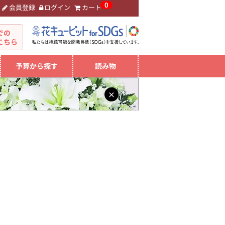
0
会員登録
ログイン
カート
。
での
こちら
予算から探す
読み物
×