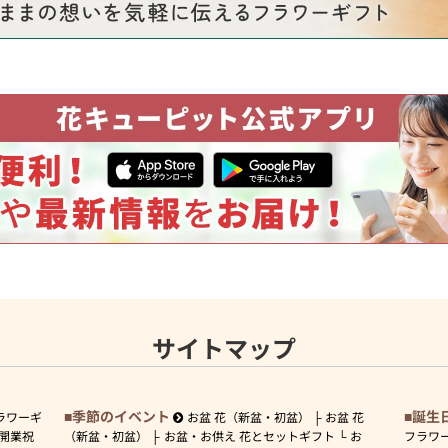
サイトマップ
季節のイベント
誕生
ラワーギ
お盆 花（新盆・初盆）
お盆 花
開業祝
（新盆・初盆）
お盆・お供え 花とセットギフト
お
フラワ