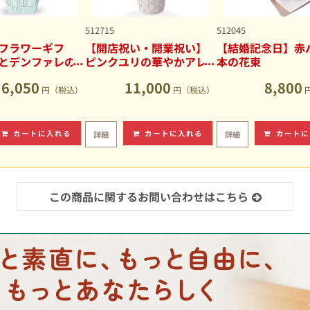
512715
512045
フラワーギフ
【開店祝い・開業祝い】
【結婚記念日】赤バ
とデンファレの
ピンクユリの華やかアレ
本の花束
アレンジメント
ンジメント
6,050
11,000
8,800
円（税込）
円（税込）
カートに入れる
カートに入れる
カートに
詳細
詳細
この商品に関するお問い合わせはこちら