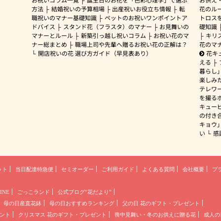
方法
結婚祝いの予算相場
出産祝いお役立ち情報
転
花のルー
職祝いのマナー基礎知識
ペットのお祝いワンポイントア
トロス
ドバイス
スタンド花（フラスタ）のマナー
お見舞いの
礎知識
マナーとルール
新築引っ越し祝いコラム
お祝い花のマ
キリ
ナー総まとめ
職場上司や先輩へ贈るお祝い花の正解は？
花のマ
開店祝いの花 選び方ガイド（早見表あり）
花キ
える
暮らし
楽しみ
テレワ
を撮る
キュー
の付き
キョウ
い
感
ット
当日配達特急便
セミオーダー
ご利用ガイド
よくある質問
会社概要
プ
INE
ごっこランド
公式ブログ“花だより”
母の日産直花鉢
母の日おすすめランキング
父の日 花のギフト・プレゼント
ント
クリスマス 花のギフト・プレゼント
喪中見舞い・冬のお供えに贈る花
成人の