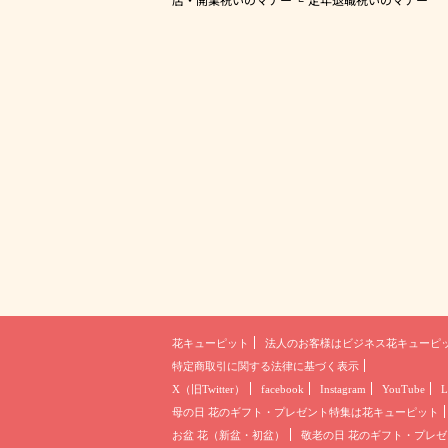
花キューピット
法人のお客様は
ビジネス花キューピ
特定商取引に関する法律に基づく表示
X（旧Twitter）
facebook
Instagram
YouTube
L
母の日 花のギフト・プレゼント
特集は花キューピット
お盆 花（新盆・初盆）
敬老の日 花のギフト・プレゼ