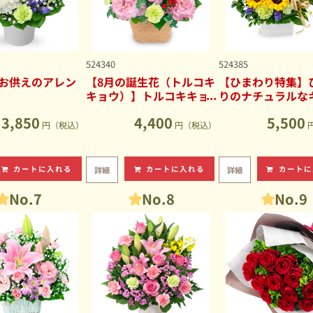
524340
524385
お供えのアレン
【8月の誕生花（トルコキ
【ひまわり特集】
キョウ）】トルコキキョ
りのナチュラルな
ウのナチュラルなアレン
ブアレンジメント
3,850
4,400
5,500
ジメント
円（税込）
円（税込）
カートに入れる
カートに入れる
カートに
詳細
詳細
No.7
No.8
No.9