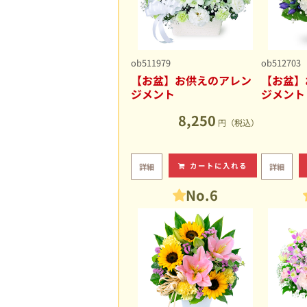
ob511979
ob512703
【お盆】お供えのアレン
【お盆】
ジメント
ジメント
8,250
円（税込）
カートに入れる
詳細
詳細
No.6