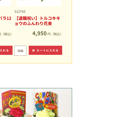
512743
ラ12
【退職祝い】トルコキキ
ョウのふんわり花束
4,950
円（税込）
円（税込）
入れる
カートに入れる
詳細