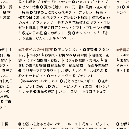
お供
盆・お供え プリザーブドフラワー
ひまわり ギフト・プ
ラ
ユ
通夜・葬
レゼント特集
夏の花贈り・お中元・暑中見舞い 花のギフ
ウ)
9
ー
季
ト特集
敬老の日におくる花ギフト・プレゼント特集
ャンペ
お盆
敬老の日におくる花ギフト・プレゼント特集
敬老の日 花
のおすすめランキング
敬老の日 花鉢植えのギフト・プレ
ゼント特集
敬老の日 花とセットギフト・プレゼント特集
敬老の日の花 全てのギフト一覧
キャンペーン
「き
ょう誕生日なんです」キャンペーン
スタイルから探す
予算
急便
お
アレンジメント
花束
スタン
引っ越
ド花
お祝い
お供え・お悔やみ
胡蝶蘭
胡蝶蘭・花
い・
40
産祝い
鉢
ミディ胡蝶蘭・お祝い
ミディ胡蝶蘭・お供え
世
お祝
ギフト
界初の青色胡蝶蘭
観葉植物
観葉植物
産直多肉植物
やみ・
敬老の
プリザーブドフラワー
お祝い
お供え・お悔やみ
え・お
お供
花とセットギフト
セミオーダー
プチギフト
四十九日
（hanamore -ハナモア-）
花とみどりのeギフト
花キ
 お花と
ューピットのeGfit
カラー
ピンク
イエローオレンジ
ットの
レッド
お花の種類
バラ
ユリ
トルコキキョウ
お祝い
ご自
ラワー
ー
開
お祝いを贈るときのマナー・ルール
花キューピットの
お供
お祝いコラム一覧
誕生日のお花を「色彩心理学」で選ぶ
お供え