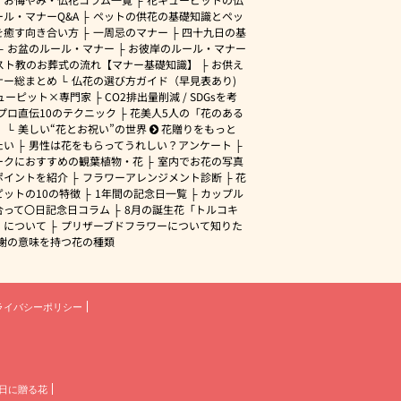
ル・マナーQ&A
ペットの供花の基礎知識とペッ
を癒す向き合い方
一周忌のマナー
四十九日の基
お盆のルール・マナー
お彼岸のルール・マナー
スト教のお葬式の流れ【マナー基礎知識】
お供え
ナー総まとめ
仏花の選び方ガイド（早見表あり)
ューピット×専門家
CO2排出量削減 / SDGsを考
プロ直伝10のテクニック
花美人5人の「花のある
」
美しい“花とお祝い”の世界
花贈りをもっと
たい
男性は花をもらってうれしい？アンケート
ークにおすすめの観葉植物・花
室内でお花の写真
ポイントを紹介
フラワーアレンジメント診断
花
ピットの10の特徴
1年間の記念日一覧
カップル
合って〇日記念日コラム
8月の誕生花「トルコキ
」について
プリザーブドフラワーについて知りた
謝の意味を持つ花の種類
ライバシーポリシー
日に贈る花