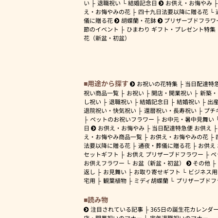
い
退職祝い
結婚記念日
お供え・お悔やみ
え・お悔やみの花
四十九日法要以降に贈る花
儀に贈る花
胡蝶蘭・花鉢
プリザーブドフラワ
節のイベント
ひまわり ギフト・プレゼント特集
花（新盆・初盆）
用途から探す
お祝いの花特集
当日配達特
祝い商品一覧
お祝い
開店・開業祝い
新築・
し祝い
退職祝い
結婚記念日
結婚祝い
出
退院祝い・快気祝い
還暦祝い・長寿祝い
プチ
ペットのお祝いフラワー
お中元・暑中見舞い
日
お供え・お悔やみ
当日配達特急便 お供え
え・お悔やみ商品一覧
お供え・お悔やみの花
法要以降に贈る花
通夜・葬儀に贈る花
お供え
セットギフト
お供え プリザーブドフラワー
ペ
お供えフラワー
お盆（新盆・初盆）
その他
返し
お見舞い
お取り寄せギフト
ビジネス用
宅用
観葉植物
ミディ胡蝶蘭
プリザーブドフ
読み物
注目されている記事
365日の誕生花カレンダ
店・開業祝いのマナー
定年退職祝いのマナー