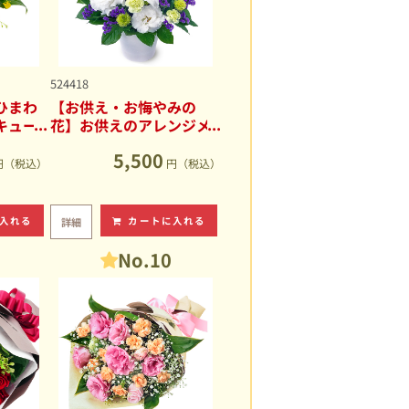
524418
ひまわ
【お供え・お悔やみの
キュー
花】お供えのアレンジメ
ント
5,500
円（税込）
円（税込）
入れる
カートに入れる
詳細
No.10