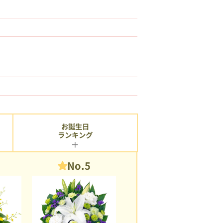
お誕生日
ランキング
No.5