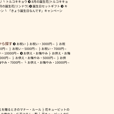
リ
トルコキキョウ
8月の誕生花(トルコキキョ
月の誕生花(リンドウ)
誕生日セットギフト
キ
ーン
「きょう誕生日なんです」キャンペーン
から探す
お祝い
お祝い・
3000円～
お祝
00円～
お祝い・
5000円～
お祝い・
7000円～
い・
10000円～
お供え・お悔やみ
お供え・お悔
3000円～
お供え・お悔やみ・
5000円～
お供
悔やみ・
7000円～
お供え・お悔やみ・
10000円～
えを贈るときのマナー・ルール
花キューピットの
・お悔やみ・仏花コラム一覧
花キューピットの仏