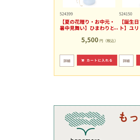
524399
524150
【夏の花贈り・お中元・
【誕生日
暑中見舞い】ひまわりと
ト】ユリ
ユリの爽やかなアレンジ
キュート
5,500
メント
円（税込）
カートに入れる
詳細
詳細