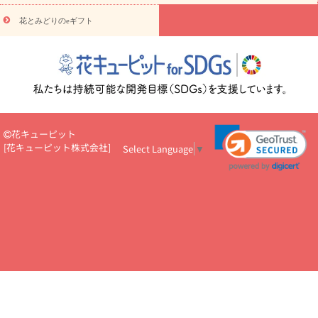
円～
お供え・お悔やみ・
7000円～
お供え・お悔やみ・
10000
花とみどりのeギフト
読み物
円～
注目されている記事
365日の誕生花カレンダー
開店・開業祝
いのマナー
定年退職祝いのマナー
お祝いを贈るときのマナー・
ルール
花キューピットのお祝いコラム一覧
誕生日のお花を「色
彩心理学」で選ぶ方法
結婚祝いの予算相場
出産祝いお役立ち情
報
転職祝いのマナー基礎知識
ペットのお祝いワンポイントアド
バイス
スタンド花（フラスタ）のマナー
お見舞いのマナーとル
花キューピット
ール
新築引っ越し祝いコラム
お祝い花のマナー総まとめ
職
[
花キューピット株式会社
]
Select Language
▼
場上司や先輩へ贈るお祝い花の正解は？
開店祝いの花 選び方ガイ
ド（早見表あり）
お供えを贈るときのマナー・ルール
花キューピットのお供え・
お悔やみ・仏花コラム一覧
花キューピットの仏花のルール・マナ
ーQ&A
ペットの供花の基礎知識とペットロスを癒す向き合い方
一周忌のマナー
四十九日の基礎知識
お盆のルール・マナー
お彼岸のルール・マナー
キリスト教のお葬式の流れ【マナー基礎
知識】
お供え花のマナー総まとめ
仏花の選び方ガイド（早見表
あり)
花キューピット×専門家
CO2排出量削減 / SDGsを考える
プロ直伝10のテクニック
花美人5人の「花のある暮らし」
美
しい“花とお祝い”の世界
花贈りをもっと楽しみたい
男性は花を
もらってうれしい？アンケート
テレワークにおすすめの観葉植