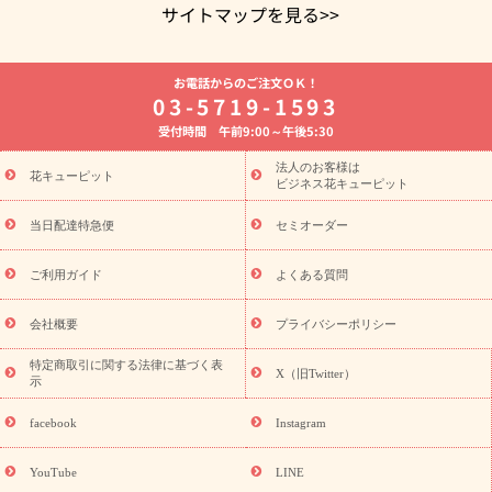
サイトマップを見る>>
よく贈られる花
お祝いの花特集
誕生日フラワーギフト特集
お電話からのご注文ＯＫ！
8月の誕生花(トルコキキョウ)
開店・開業祝い
退職祝い
結
03-5719-1593
婚記念日
お供え・お悔やみ
お供え・お悔やみの花
四十九日
受付時間 午前9:00～午後5:30
法要以降に贈る花
通夜・葬儀に贈る花
胡蝶蘭・花鉢
プリザ
ーブドフラワー
季節のイベント
ひまわり ギフト・プレゼント
法人のお客様は
季節のイベント
花キューピット
特集
お盆 花（新盆・初盆）
お盆 花（新
ビジネス花キューピット
盆・初盆）
お盆 花（新盆・初盆）
お盆・お供え 花とセットギ
フト
お盆・お供え プリザーブドフラワー
ひまわり ギフト・プ
当日配達特急便
セミオーダー
レゼント特集
夏の花贈り・お中元・暑中見舞い 花のギフト特集
敬老の日におくる花ギフト・プレゼント特集
敬老の日におくる
ご利用ガイド
よくある質問
花ギフト・プレゼント特集
敬老の日 花のおすすめランキング
敬
老の日 花鉢植えのギフト・プレゼント特集
敬老の日 花とセットギ
会社概要
プライバシーポリシー
フト・プレゼント特集
敬老の日の花 全てのギフト一覧
キャン
ペーン
映画『ウォーターガーディアンズ』コラボキャンペーン
特定商取引に関する法律に基づく表
X（旧Twitter）
示
誕生日の花を探す
「きょう誕生日なんです」キャンペーン
誕生日フラワーギフト
誕生日フラワーギフト特集
誕生日フラワ
facebook
Instagram
ーギフト商品一覧
バラ
ユリ
トルコキキョウ
8月の誕生花
(トルコキキョウ)
9月の誕生花(リンドウ)
誕生日セットギフト
YouTube
LINE
用途か
キャンペーン
「きょう誕生日なんです」キャンペーン