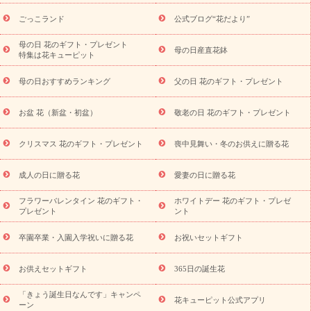
ら探す
お祝いの花特集
当日配達特急便
お祝い商品一覧
お
ごっこランド
公式ブログ“花だより”
祝い
開店・開業祝い
新築・引っ越し祝い
退職祝い
結婚記
念日
結婚祝い
出産祝い
退院祝い・快気祝い
還暦祝い・長
母の日 花のギフト・プレゼント
母の日産直花鉢
特集は花キューピット
寿祝い
プチギフト
ペットのお祝いフラワー
お中元・暑中見
舞い
敬老の日
お供え・お悔やみ
当日配達特急便 お供え
お
母の日おすすめランキング
父の日 花のギフト・プレゼント
供え・お悔やみ商品一覧
お供え・お悔やみの花
四十九日法要以
降に贈る花
通夜・葬儀に贈る花
お供え お花とセットギフト
お盆 花（新盆・初盆）
敬老の日 花のギフト・プレゼント
お供え プリザーブドフラワー
ペットのお供えフラワー
お盆（新
盆・初盆）
その他
お祝い返し
お見舞い
お取り寄せギフト
ビジネス用
ご自宅用
観葉植物
ミディ胡蝶蘭
プリザーブ
クリスマス 花のギフト・プレゼント
喪中見舞い・冬のお供えに贈る花
スタイルから探す
ドフラワー
アレンジメント
花束
スタ
ンド花
お祝い
お供え・お悔やみ
胡蝶蘭
胡蝶蘭・花鉢
ミ
成人の日に贈る花
愛妻の日に贈る花
ディ胡蝶蘭・お祝い
ミディ胡蝶蘭・お供え
世界初の青色胡蝶蘭
フラワーバレンタイン 花のギフト・
ホワイトデー 花のギフト・プレゼ
観葉植物
観葉植物
産直多肉植物
プリザーブドフラワー
プレゼント
ント
お祝い
お供え・お悔やみ
花とセットギフト
セミオーダー
プチギフト（hanamore -ハナモア-）
花とみどりのeギフト
花
卒園卒業・入園入学祝いに贈る花
お祝いセットギフト
キューピットのeGfit
カラー
ピンク
イエローオレンジ
レッ
予算から探す
ド
お花の種類
バラ
ユリ
トルコキキョウ
お供えセットギフト
365日の誕生花
お祝い
お祝い・
3000円～
お祝い・
4000円～
お祝い・
5000円～
お祝い・
7000円～
お祝い・
10000円～
お供え・お
「きょう誕生日なんです」キャンペ
花キューピット公式アプリ
ーン
悔やみ
お供え・お悔やみ・
3000円～
お供え・お悔やみ・
5000