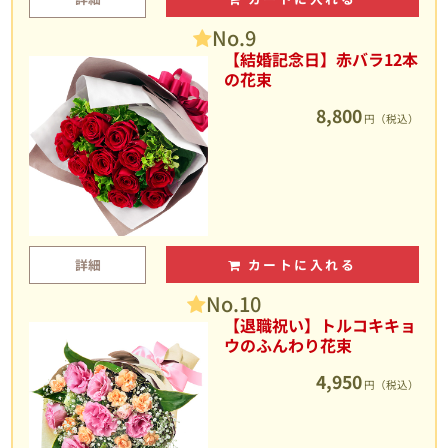
No.9
【結婚記念日】赤バラ12本
の花束
8,800
円（税込）
詳細
カートに入れる
No.10
【退職祝い】トルコキキョ
ウのふんわり花束
4,950
円（税込）