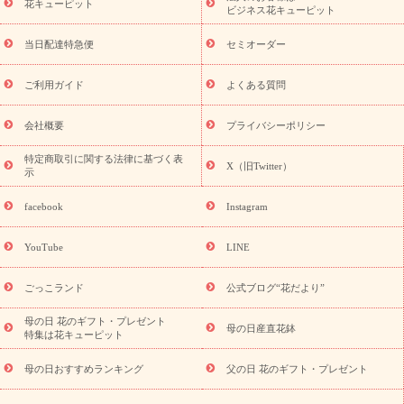
季節のイベント
花キューピット
特集
お盆 花（新盆・初盆）
お盆 花（新
ビジネス花キューピット
盆・初盆）
お盆 花（新盆・初盆）
お盆・お供え 花とセットギ
フト
お盆・お供え プリザーブドフラワー
ひまわり ギフト・プ
当日配達特急便
セミオーダー
レゼント特集
夏の花贈り・お中元・暑中見舞い 花のギフト特集
敬老の日におくる花ギフト・プレゼント特集
敬老の日におくる
ご利用ガイド
よくある質問
花ギフト・プレゼント特集
敬老の日 花のおすすめランキング
敬
老の日 花鉢植えのギフト・プレゼント特集
敬老の日 花とセットギ
会社概要
プライバシーポリシー
フト・プレゼント特集
敬老の日の花 全てのギフト一覧
キャン
ペーン
映画『ウォーターガーディアンズ』コラボキャンペーン
特定商取引に関する法律に基づく表
X（旧Twitter）
示
誕生日の花を探す
「きょう誕生日なんです」キャンペーン
誕生日フラワーギフト
誕生日フラワーギフト特集
誕生日フラワ
facebook
Instagram
ーギフト商品一覧
バラ
ユリ
トルコキキョウ
8月の誕生花
(トルコキキョウ)
9月の誕生花(リンドウ)
誕生日セットギフト
YouTube
LINE
用途か
キャンペーン
「きょう誕生日なんです」キャンペーン
ら探す
お祝いの花特集
当日配達特急便
お祝い商品一覧
お
ごっこランド
公式ブログ“花だより”
祝い
開店・開業祝い
新築・引っ越し祝い
退職祝い
結婚記
念日
結婚祝い
出産祝い
退院祝い・快気祝い
還暦祝い・長
母の日 花のギフト・プレゼント
母の日産直花鉢
特集は花キューピット
寿祝い
プチギフト
ペットのお祝いフラワー
お中元・暑中見
舞い
敬老の日
お供え・お悔やみ
当日配達特急便 お供え
お
母の日おすすめランキング
父の日 花のギフト・プレゼント
供え・お悔やみ商品一覧
お供え・お悔やみの花
四十九日法要以
降に贈る花
通夜・葬儀に贈る花
お供え お花とセットギフト