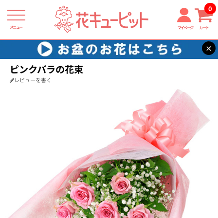
0
メニュー
マイページ
カート
×
花キューピット
花束・ブーケ
【花束・ブーケ】ピンクバラの花束
ピンクバラの花束
レビューを書く