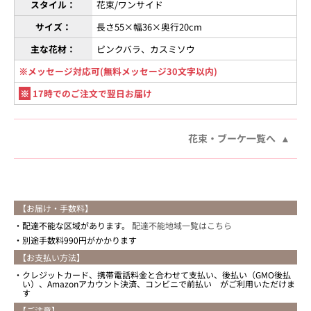
スタイル：
花束/ワンサイド
サイズ：
長さ55×幅36×奥行20cm
主な花材：
ピンクバラ、カスミソウ
※メッセージ対応可(無料メッセージ30文字以内)
※
17時でのご注文で翌日お届け
花束・ブーケ一覧へ
【お届け・手数料】
配達不能な区域があります。
配達不能地域一覧はこちら
別途手数料990円がかかります
【お支払い方法】
クレジットカード、携帯電話料金と合わせて支払い、後払い（GMO後払
い）、Amazonアカウント決済、コンビニで前払い がご利用いただけま
す
【ご注意】