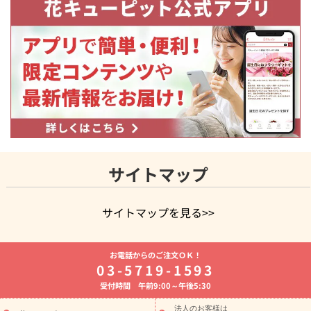
サイトマップ
サイトマップを見る>>
よく贈られる花
お祝いの花特集
誕生日フラワーギフト特集
お電話からのご注文ＯＫ！
8月の誕生花(トルコキキョウ)
開店・開業祝い
退職祝い
結
03-5719-1593
婚記念日
お供え・お悔やみ
お供え・お悔やみの花
四十九日
受付時間 午前9:00～午後5:30
法要以降に贈る花
通夜・葬儀に贈る花
胡蝶蘭・花鉢
プリザ
ーブドフラワー
季節のイベント
ひまわり ギフト・プレゼント
法人のお客様は