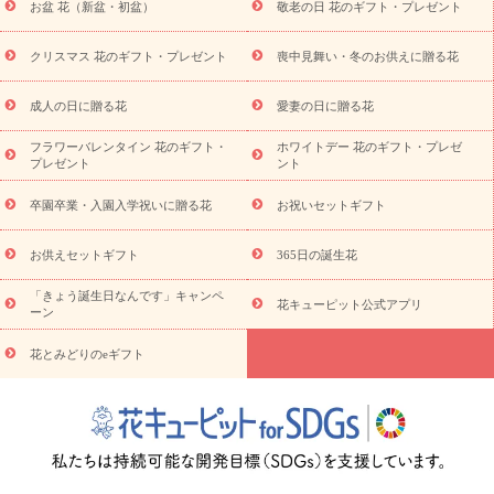
お盆 花（新盆・初盆）
敬老の日 花のギフト・プレゼント
お供え プリザーブドフラワー
ペットのお供えフラワー
お盆（新
盆・初盆）
その他
お祝い返し
お見舞い
お取り寄せギフト
ビジネス用
ご自宅用
観葉植物
ミディ胡蝶蘭
プリザーブ
クリスマス 花のギフト・プレゼント
喪中見舞い・冬のお供えに贈る花
スタイルから探す
ドフラワー
アレンジメント
花束
スタ
ンド花
お祝い
お供え・お悔やみ
胡蝶蘭
胡蝶蘭・花鉢
ミ
成人の日に贈る花
愛妻の日に贈る花
ディ胡蝶蘭・お祝い
ミディ胡蝶蘭・お供え
世界初の青色胡蝶蘭
フラワーバレンタイン 花のギフト・
ホワイトデー 花のギフト・プレゼ
観葉植物
観葉植物
産直多肉植物
プリザーブドフラワー
プレゼント
ント
お祝い
お供え・お悔やみ
花とセットギフト
セミオーダー
プチギフト（hanamore -ハナモア-）
花とみどりのeギフト
花
卒園卒業・入園入学祝いに贈る花
お祝いセットギフト
キューピットのeGfit
カラー
ピンク
イエローオレンジ
レッ
予算から探す
ド
お花の種類
バラ
ユリ
トルコキキョウ
お供えセットギフト
365日の誕生花
お祝い
お祝い・
3000円～
お祝い・
4000円～
お祝い・
5000円～
お祝い・
7000円～
お祝い・
10000円～
お供え・お
「きょう誕生日なんです」キャンペ
花キューピット公式アプリ
ーン
悔やみ
お供え・お悔やみ・
3000円～
お供え・お悔やみ・
5000
円～
お供え・お悔やみ・
7000円～
お供え・お悔やみ・
10000
花とみどりのeギフト
読み物
円～
注目されている記事
365日の誕生花カレンダー
開店・開業祝
いのマナー
定年退職祝いのマナー
お祝いを贈るときのマナー・
ルール
花キューピットのお祝いコラム一覧
誕生日のお花を「色
彩心理学」で選ぶ方法
結婚祝いの予算相場
出産祝いお役立ち情
報
転職祝いのマナー基礎知識
ペットのお祝いワンポイントアド