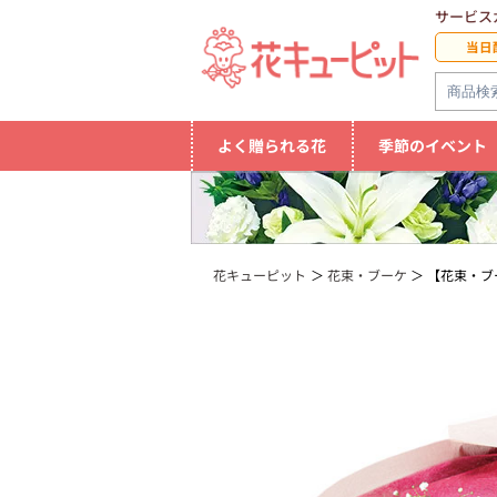
サービス
当日
よく贈られる花
季節のイベント
花キューピット
花束・ブーケ
【花束・ブ