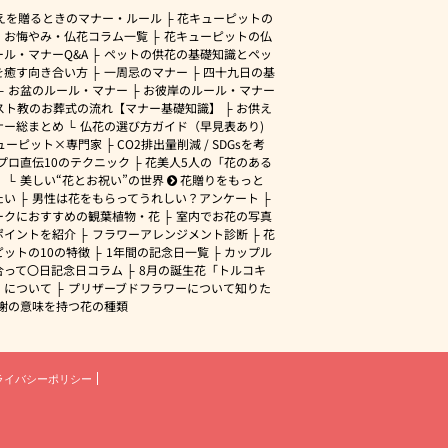
えを贈るときのマナー・ルール
花キューピットの
・お悔やみ・仏花コラム一覧
花キューピットの仏
ル・マナーQ&A
ペットの供花の基礎知識とペッ
を癒す向き合い方
一周忌のマナー
四十九日の基
お盆のルール・マナー
お彼岸のルール・マナー
スト教のお葬式の流れ【マナー基礎知識】
お供え
ナー総まとめ
仏花の選び方ガイド（早見表あり)
ューピット×専門家
CO2排出量削減 / SDGsを考
プロ直伝10のテクニック
花美人5人の「花のある
」
美しい“花とお祝い”の世界
花贈りをもっと
たい
男性は花をもらってうれしい？アンケート
ークにおすすめの観葉植物・花
室内でお花の写真
ポイントを紹介
フラワーアレンジメント診断
花
ピットの10の特徴
1年間の記念日一覧
カップル
合って〇日記念日コラム
8月の誕生花「トルコキ
」について
プリザーブドフラワーについて知りた
謝の意味を持つ花の種類
ライバシーポリシー