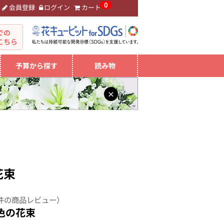
0
会員登録
ログイン
カート
。
での
こちら
予算から探す
読み物
×
花束
件の商品レビュー）
色の花束