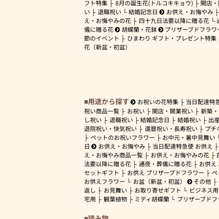
フト特集
8月の誕生花(トルコキキョウ)
開店・
い
退職祝い
結婚記念日
お供え・お悔やみ
え・お悔やみの花
四十九日法要以降に贈る花
儀に贈る花
胡蝶蘭・花鉢
プリザーブドフラワ
節のイベント
ひまわり ギフト・プレゼント特集
花（新盆・初盆）
用途から探す
お祝いの花特集
当日配達特
祝い商品一覧
お祝い
開店・開業祝い
新築・
し祝い
退職祝い
結婚記念日
結婚祝い
出
退院祝い・快気祝い
還暦祝い・長寿祝い
プチ
ペットのお祝いフラワー
お中元・暑中見舞い
日
お供え・お悔やみ
当日配達特急便 お供え
え・お悔やみ商品一覧
お供え・お悔やみの花
法要以降に贈る花
通夜・葬儀に贈る花
お供え
セットギフト
お供え プリザーブドフラワー
ペ
お供えフラワー
お盆（新盆・初盆）
その他
返し
お見舞い
お取り寄せギフト
ビジネス用
宅用
観葉植物
ミディ胡蝶蘭
プリザーブドフ
読み物