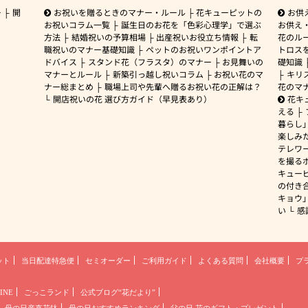
ー
開
お祝いを贈るときのマナー・ルール
花キューピットの
お供
お祝いコラム一覧
誕生日のお花を「色彩心理学」で選ぶ
お供え
方法
結婚祝いの予算相場
出産祝いお役立ち情報
転
花のルー
職祝いのマナー基礎知識
ペットのお祝いワンポイントア
トロス
ドバイス
スタンド花（フラスタ）のマナー
お見舞いの
礎知識
マナーとルール
新築引っ越し祝いコラム
お祝い花のマ
キリ
ナー総まとめ
職場上司や先輩へ贈るお祝い花の正解は？
花のマ
開店祝いの花 選び方ガイド（早見表あり）
花キ
える
暮らし
楽しみ
テレワ
を撮る
キュー
の付き
キョウ
い
感
ット
当日配達特急便
セミオーダー
ご利用ガイド
よくある質問
会社概要
プ
INE
ごっこランド
公式ブログ“花だより”
母の日産直花鉢
母の日おすすめランキング
父の日 花のギフト・プレゼント