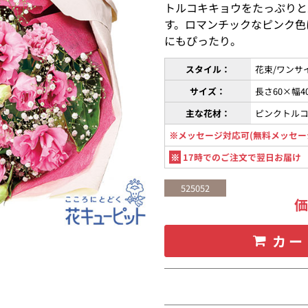
トルコキキョウをたっぷりと
す。ロマンチックなピンク色
にもぴったり。
スタイル：
花束/ワンサ
サイズ：
長さ60×幅4
主な花材：
ピンクトル
※メッセージ対応可(無料メッセー
※
17時でのご注文で翌日お届け
525052
カー