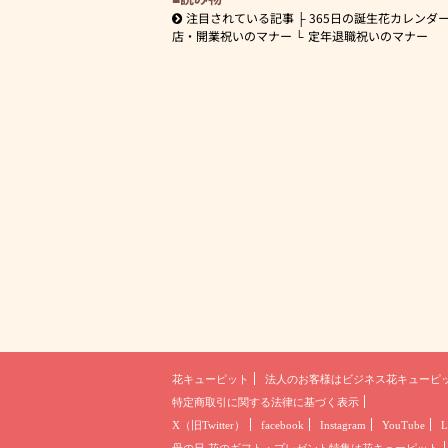
注目されている記事
365日の誕生花カレンダ
店・開業祝いのマナー
定年退職祝いのマナー
花キューピット
法人のお客様は
ビジネス花キューピ
特定商取引に関する法律に基づく表示
X（旧Twitter）
facebook
Instagram
YouTube
L
母の日 花のギフト・プレゼント
特集は花キューピット