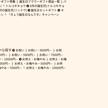
ーギフト特集
誕生日フラワーギフト商品一覧
バ
リ
トルコキキョウ
8月の誕生花(トルコキキョ
月の誕生花(リンドウ)
誕生日セットギフト
キ
ーン
「きょう誕生日なんです」キャンペーン
から探す
お祝い
お祝い・
3000円～
お祝
00円～
お祝い・
5000円～
お祝い・
7000円～
い・
10000円～
お供え・お悔やみ
お供え・お悔
3000円～
お供え・お悔やみ・
5000円～
お供
悔やみ・
7000円～
お供え・お悔やみ・
10000円～