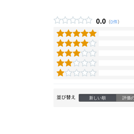
0.0
（
0件
）
並び替え
新しい順
評価