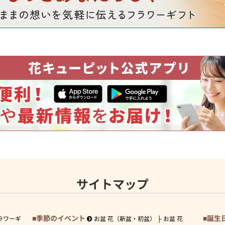
サイトマップ
季節のイベント
誕生
ラワーギ
お盆 花（新盆・初盆）
お盆 花