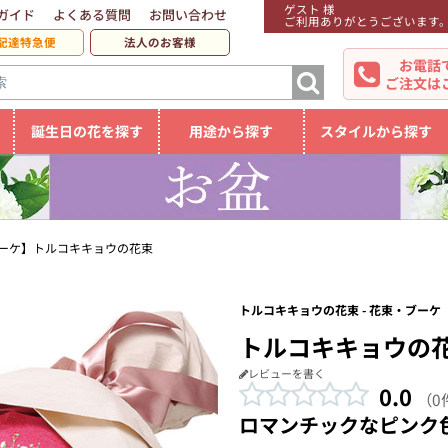
ゲスト 様
ガイド
よくある質問
お問い合わせ
ご利用ありがとうございます
配達特急便
法人のお客様
お電話
ご注文は
誕生日の花を探す
用途から探す
スタイルから探す
ーケ】トルコキキョウの花束
トルコキキョウの花束 - 花束・ブーケ
トルコキキョウの
レビューを書く
0.0
（0
ロマンチックなピンク