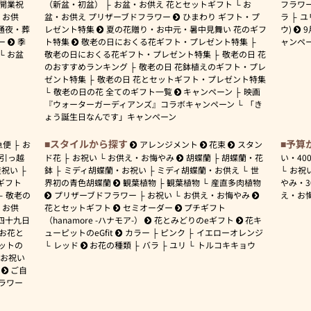
開業祝
（新盆・初盆）
お盆・お供え 花とセットギフト
お
フラワ
お供
盆・お供え プリザーブドフラワー
ひまわり ギフト・プ
ラ
ユ
通夜・葬
レゼント特集
夏の花贈り・お中元・暑中見舞い 花のギフ
ウ)
9
ー
季
ト特集
敬老の日におくる花ギフト・プレゼント特集
ャンペ
お盆
敬老の日におくる花ギフト・プレゼント特集
敬老の日 花
のおすすめランキング
敬老の日 花鉢植えのギフト・プレ
ゼント特集
敬老の日 花とセットギフト・プレゼント特集
敬老の日の花 全てのギフト一覧
キャンペーン
映画
『ウォーターガーディアンズ』コラボキャンペーン
「き
ょう誕生日なんです」キャンペーン
スタイルから探す
予算
急便
お
アレンジメント
花束
スタン
引っ越
ド花
お祝い
お供え・お悔やみ
胡蝶蘭
胡蝶蘭・花
い・
40
産祝い
鉢
ミディ胡蝶蘭・お祝い
ミディ胡蝶蘭・お供え
世
お祝
ギフト
界初の青色胡蝶蘭
観葉植物
観葉植物
産直多肉植物
やみ・
敬老の
プリザーブドフラワー
お祝い
お供え・お悔やみ
え・お
お供
花とセットギフト
セミオーダー
プチギフト
四十九日
（hanamore -ハナモア-）
花とみどりのeギフト
花キ
 お花と
ューピットのeGfit
カラー
ピンク
イエローオレンジ
ットの
レッド
お花の種類
バラ
ユリ
トルコキキョウ
お祝い
ご自
ラワー