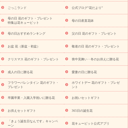
ら探す
お祝いの花特集
当日配達特急便
お祝い商品一覧
お
ごっこランド
公式ブログ“花だより”
祝い
開店・開業祝い
新築・引っ越し祝い
退職祝い
結婚記
念日
結婚祝い
出産祝い
退院祝い・快気祝い
還暦祝い・長
母の日 花のギフト・プレゼント
母の日産直花鉢
特集は花キューピット
寿祝い
プチギフト
ペットのお祝いフラワー
お中元・暑中見
舞い
敬老の日
お供え・お悔やみ
お供え・お悔やみ商品一覧
母の日おすすめランキング
父の日 花のギフト・プレゼント
お供え・お悔やみの花
四十九日法要以降に贈る花
通夜・葬儀
に贈る花
お供え お花とセットギフト
お供え プリザーブドフラ
お盆 花（新盆・初盆）
敬老の日 花のギフト・プレゼント
ワー
ペットのお供えフラワー
お盆（新盆・初盆）
その他
お祝い返し
お見舞い
お取り寄せギフト
ビジネス用
ご自宅
スタイル
クリスマス 花のギフト・プレゼント
喪中見舞い・冬のお供えに贈る花
用
観葉植物
ミディ胡蝶蘭
プリザーブドフラワー
から探す
アレンジメント
花束
スタンド花
お祝い
お供
成人の日に贈る花
愛妻の日に贈る花
え・お悔やみ
胡蝶蘭
胡蝶蘭・花鉢
ミディ胡蝶蘭・お祝い
ミディ胡蝶蘭・お供え
世界初の青色胡蝶蘭
観葉植物
観葉植
フラワーバレンタイン 花のギフト・
ホワイトデー 花のギフト・プレゼ
物
産直多肉植物
プリザーブドフラワー
お祝い
お供え・お
プレゼント
ント
悔やみ
花とセットギフト
セミオーダー
プチギフト
（hanamore -ハナモア-）
花とみどりのeギフト
花キューピッ
卒園卒業・入園入学祝いに贈る花
お祝いセットギフト
トのeGfit
カラー
ピンク
イエローオレンジ
レッド
お花の
予算から探す
種類
バラ
ユリ
トルコキキョウ
お祝い
お供えセットギフト
365日の誕生花
お祝い・
3000円～
お祝い・
4000円～
お祝い・
5000円～
お
「きょう誕生日なんです」キャンペ
祝い・
7000円～
お祝い・
10000円～
お供え・お悔やみ
お供
花キューピット公式アプリ
ーン