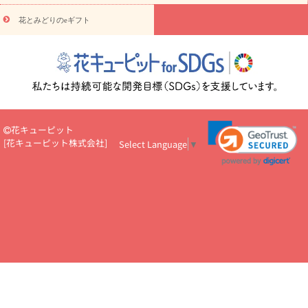
え・お悔やみ・
3000円～
お供え・お悔やみ・
5000円～
お供
読み
え・お悔やみ・
7000円～
お供え・お悔やみ・
10000円～
花とみどりのeギフト
物
注目されている記事
365日の誕生花カレンダー
開店・開業祝
いのマナー
定年退職祝いのマナー
お祝いを贈るときのマナー・
ルール
花キューピットのお祝いコラム一覧
誕生日のお花を「色
彩心理学」で選ぶ方法
結婚祝いの予算相場
出産祝いお役立ち情
報
転職祝いのマナー基礎知識
ペットのお祝いワンポイントアド
バイス
スタンド花（フラスタ）のマナー
お見舞いのマナーとル
花キューピット
ール
新築引っ越し祝いコラム
お祝い花のマナー総まとめ
職
[
花キューピット株式会社
]
Select Language
▼
場上司や先輩へ贈るお祝い花の正解は？
開店祝いの花 選び方ガイ
ド（早見表あり）
お供えを贈るときのマナー・ルール
花キューピットのお供え・
お悔やみ・仏花コラム一覧
花キューピットの仏花のルール・マナ
ーQ&A
ペットの供花の基礎知識とペットロスを癒す向き合い方
一周忌のマナー
四十九日の基礎知識
お盆のルール・マナー
お彼岸のルール・マナー
キリスト教のお葬式の流れ【マナー基礎
知識】
お供え花のマナー総まとめ
仏花の選び方ガイド（早見表
あり)
花キューピット×専門家
CO2排出量削減 / SDGsを考える
プロ直伝10のテクニック
花美人5人の「花のある暮らし」
美
しい“花とお祝い”の世界
花贈りをもっと楽しみたい
男性は花を