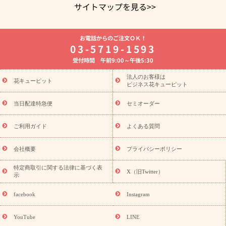
サイトマップを見る>>
よく贈られる花
お祝いの花特集
誕生日フラワーギフト特集
お電話からのご注文ＯＫ！
8月の誕生花(トルコキキョウ)
開店・開業祝い
退職祝い
結
03-5719-1593
婚記念日
お供え・お悔やみ
お供え・お悔やみの花
四十九日
受付時間 午前9:00～午後5:30
法要以降に贈る花
通夜・葬儀に贈る花
胡蝶蘭・花鉢
プリザ
ーブドフラワー
季節のイベント
ひまわり ギフト・プレゼント
法人のお客様は
季節のイベント
花キューピット
特集
お盆 花（新盆・初盆）
お盆 花（新
ビジネス花キューピット
盆・初盆）
お盆 花（新盆・初盆）
お盆・お供え 花とセットギ
フト
お盆・お供え プリザーブドフラワー
ひまわり ギフト・プ
当日配達特急便
セミオーダー
レゼント特集
夏の花贈り・お中元・暑中見舞い 花のギフト特集
敬老の日におくる花ギフト・プレゼント特集
敬老の日におくる
ご利用ガイド
よくある質問
花ギフト・プレゼント特集
敬老の日 花のおすすめランキング
敬
老の日 花鉢植えのギフト・プレゼント特集
敬老の日 花とセットギ
会社概要
プライバシーポリシー
フト・プレゼント特集
敬老の日の花 全てのギフト一覧
キャン
ペーン
映画『ウォーターガーディアンズ』コラボキャンペーン
特定商取引に関する法律に基づく表
X（旧Twitter）
示
誕生日の花を探す
「きょう誕生日なんです」キャンペーン
誕生日フラワーギフト
誕生日フラワーギフト特集
誕生日フラワ
facebook
Instagram
ーギフト商品一覧
バラ
ユリ
トルコキキョウ
8月の誕生花
(トルコキキョウ)
9月の誕生花(リンドウ)
誕生日セットギフト
YouTube
LINE
用途か
キャンペーン
「きょう誕生日なんです」キャンペーン