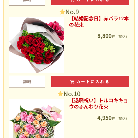
No.9
【結婚記念日】赤バラ12本
の花束
8,800
円（税込）
詳細
カートに入れる
No.10
【退職祝い】トルコキキョ
ウのふんわり花束
4,950
円（税込）