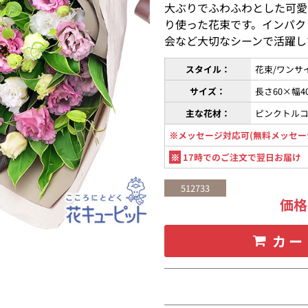
大ぶりでふわふわとした可愛
り使った花束です。インパク
会など大切なシーンで活躍し
スタイル：
花束/ワンサ
サイズ：
長さ60×幅4
主な花材：
ピンクトル
※メッセージ対応可(無料メッセー
※
17時でのご注文で翌日お届け
512733
価
カー