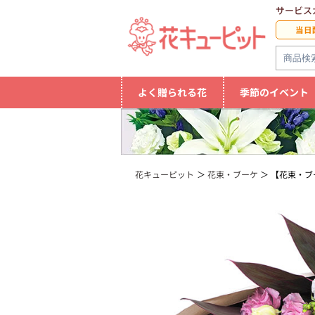
サービス
当日
よく贈られる花
季節のイベント
花キューピット
花束・ブーケ
【花束・ブ