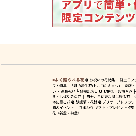
よく贈られる花
お祝いの花特集
誕生日フ
フト特集
8月の誕生花(トルコキキョウ)
開店・
い
退職祝い
結婚記念日
お供え・お悔やみ
え・お悔やみの花
四十九日法要以降に贈る花
儀に贈る花
胡蝶蘭・花鉢
プリザーブドフラワ
節のイベント
ひまわり ギフト・プレゼント特集
花（新盆・初盆）