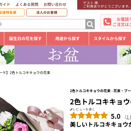
ゲスト 様
ガイド
よくある質問
お問い合わせ
ご利用ありがとうございます
配達特急便
法人のお客様
お電話
ご注文は
誕生日の花を探す
用途から探す
スタイルから探す
ーケ】2色トルコキキョウの花束
2色トルコキキョウの花束 - 花束・ブ
2色トルコキキョウ
レビューを書く
5.0
（
1
美しいトルコキキョウ