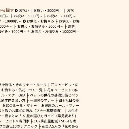
から探す
お祝い
お祝い・
3000円～
お祝
00円～
お祝い・
5000円～
お祝い・
7000円～
い・
10000円～
お供え・お悔やみ
お供え・お悔
3000円～
お供え・お悔やみ・
5000円～
お供
悔やみ・
7000円～
お供え・お悔やみ・
10000円～
えを贈るときのマナー・ルール
花キューピットの
・お悔やみ・仏花コラム一覧
花キューピットの仏
ル・マナーQ&A
ペットの供花の基礎知識とペッ
を癒す向き合い方
一周忌のマナー
四十九日の基
お盆のルール・マナー
お彼岸のルール・マナー
スト教のお葬式の流れ【マナー基礎知識】
お供え
ナー総まとめ
仏花の選び方ガイド（早見表あり)
ューピット×専門家
CO2排出量削減 / SDGsを考
プロ直伝10のテクニック
花美人5人の「花のある