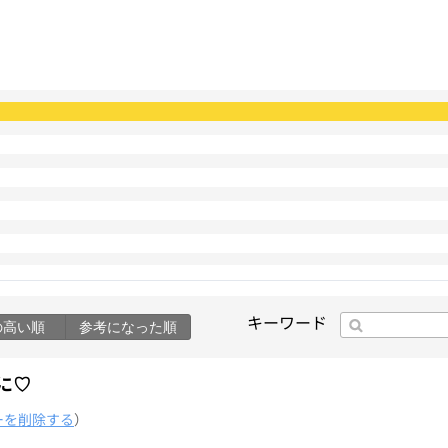
キーワード
の高い順
参考になった順
に♡
ーを削除する
）