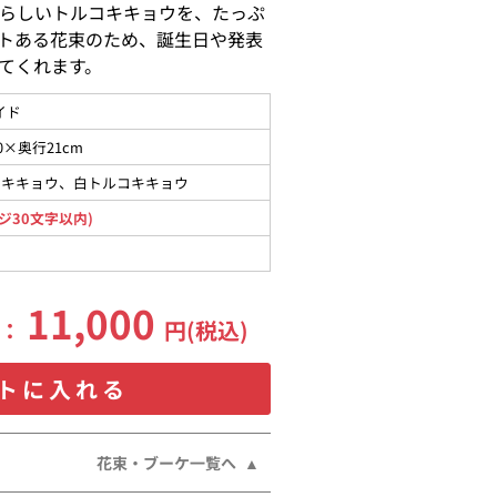
らしいトルコキキョウを、たっぷ
トある花束のため、誕生日や発表
てくれます。
イド
0×奥行21cm
コキキョウ、白トルコキキョウ
ジ30文字以内)
11,000
格：
円(税込)
トに入れる
花束・ブーケ一覧へ