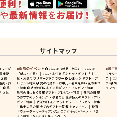
サイトマップ
季節のイベント
誕生
ラワーギ
お盆 花（新盆・初盆）
お盆 花
開業祝
（新盆・初盆）
お盆・お供え 花とセットギフト
お
フラワ
お供
盆・お供え プリザーブドフラワー
ひまわり ギフト・プ
ラ
ユ
通夜・葬
レゼント特集
夏の花贈り・お中元・暑中見舞い 花のギフ
ウ)
9
ー
季
ト特集
敬老の日におくる花ギフト・プレゼント特集
ャンペ
お盆
敬老の日におくる花ギフト・プレゼント特集
敬老の日 花
のおすすめランキング
敬老の日 花鉢植えのギフト・プレ
ゼント特集
敬老の日 花とセットギフト・プレゼント特集
敬老の日の花 全てのギフト一覧
キャンペーン
映画
『ウォーターガーディアンズ』コラボキャンペーン
「き
ょう誕生日なんです」キャンペーン