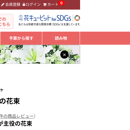
0
会員登録
ログイン
カート
。
での
こちら
予算から探す
読み物
×
ーケ
の花束
 件の商品レビュー
）
が主役の花束