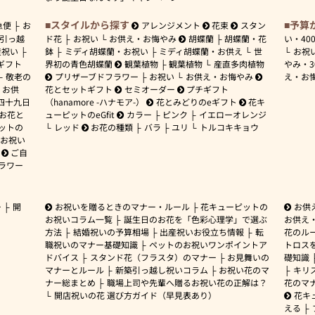
スタイルから探す
予算
急便
お
アレンジメント
花束
スタン
引っ越
ド花
お祝い
お供え・お悔やみ
胡蝶蘭
胡蝶蘭・花
い・
40
産祝い
鉢
ミディ胡蝶蘭・お祝い
ミディ胡蝶蘭・お供え
世
お祝
ギフト
界初の青色胡蝶蘭
観葉植物
観葉植物
産直多肉植物
やみ・
敬老の
プリザーブドフラワー
お祝い
お供え・お悔やみ
え・お
お供
花とセットギフト
セミオーダー
プチギフト
四十九日
（hanamore -ハナモア-）
花とみどりのeギフト
花キ
 お花と
ューピットのeGfit
カラー
ピンク
イエローオレンジ
ットの
レッド
お花の種類
バラ
ユリ
トルコキキョウ
お祝い
ご自
ラワー
ー
開
お祝いを贈るときのマナー・ルール
花キューピットの
お供
お祝いコラム一覧
誕生日のお花を「色彩心理学」で選ぶ
お供え
方法
結婚祝いの予算相場
出産祝いお役立ち情報
転
花のルー
職祝いのマナー基礎知識
ペットのお祝いワンポイントア
トロス
ドバイス
スタンド花（フラスタ）のマナー
お見舞いの
礎知識
マナーとルール
新築引っ越し祝いコラム
お祝い花のマ
キリ
ナー総まとめ
職場上司や先輩へ贈るお祝い花の正解は？
花のマ
開店祝いの花 選び方ガイド（早見表あり）
花キ
える