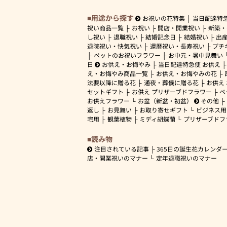
用途から探す
お祝いの花特集
当日配達特
祝い商品一覧
お祝い
開店・開業祝い
新築・
し祝い
退職祝い
結婚記念日
結婚祝い
出
退院祝い・快気祝い
還暦祝い・長寿祝い
プチ
ペットのお祝いフラワー
お中元・暑中見舞い
日
お供え・お悔やみ
当日配達特急便 お供え
え・お悔やみ商品一覧
お供え・お悔やみの花
法要以降に贈る花
通夜・葬儀に贈る花
お供え
セットギフト
お供え プリザーブドフラワー
ペ
お供えフラワー
お盆（新盆・初盆）
その他
返し
お見舞い
お取り寄せギフト
ビジネス用
宅用
観葉植物
ミディ胡蝶蘭
プリザーブドフ
読み物
注目されている記事
365日の誕生花カレンダ
店・開業祝いのマナー
定年退職祝いのマナー