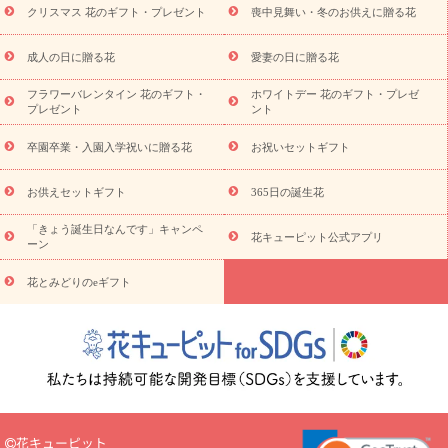
クリスマス 花のギフト・プレゼント
喪中見舞い・冬のお供えに贈る花
スタイルから探す
プリザーブドフラワー
アレンジメント
花束
スタンド花
お祝い
お供え・お悔やみ
胡蝶蘭
胡蝶
成人の日に贈る花
愛妻の日に贈る花
蘭・花鉢
ミディ胡蝶蘭・お祝い
ミディ胡蝶蘭・お供え
世界初
の青色胡蝶蘭
観葉植物
観葉植物
産直多肉植物
プリザーブ
フラワーバレンタイン 花のギフト・
ホワイトデー 花のギフト・プレゼ
ドフラワー
お祝い
お供え・お悔やみ
花とセットギフト
セ
プレゼント
ント
ミオーダー
プチギフト（hanamore -ハナモア-）
花とみどりの
eギフト
花キューピットのeGfit
カラー
ピンク
イエローオ
卒園卒業・入園入学祝いに贈る花
お祝いセットギフト
予
レンジ
レッド
お花の種類
バラ
ユリ
トルコキキョウ
算から探す
お祝い
お祝い・
3000円～
お祝い・
4000円～
お供えセットギフト
365日の誕生花
お祝い・
5000円～
お祝い・
7000円～
お祝い・
10000円～
「きょう誕生日なんです」キャンペ
お供え・お悔やみ
お供え・お悔やみ・
3000円～
お供え・お
花キューピット公式アプリ
ーン
悔やみ・
5000円～
お供え・お悔やみ・
7000円～
お供え・お悔
読み物
やみ・
10000円～
花とみどりのeギフト
注目されている記事
365日の誕生花カレンダー
開店・開業祝
いのマナー
定年退職祝いのマナー
お祝いを贈るときのマナー・
ルール
花キューピットのお祝いコラム一覧
誕生日のお花を「色
彩心理学」で選ぶ方法
結婚祝いの予算相場
出産祝いお役立ち情
報
転職祝いのマナー基礎知識
ペットのお祝いワンポイントアド
バイス
スタンド花（フラスタ）のマナー
お見舞いのマナーとル
ール
新築引っ越し祝いコラム
お祝い花のマナー総まとめ
職
花キューピット