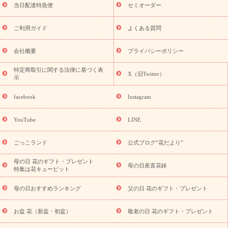
フト
お盆・お供え プリザーブドフラワー
ひまわり ギフト・プ
当日配達特急便
セミオーダー
レゼント特集
夏の花贈り・お中元・暑中見舞い 花のギフト特集
敬老の日におくる花ギフト・プレゼント特集
敬老の日におくる
ご利用ガイド
よくある質問
花ギフト・プレゼント特集
敬老の日 花のおすすめランキング
敬
老の日 花鉢植えのギフト・プレゼント特集
敬老の日 花とセットギ
会社概要
プライバシーポリシー
フト・プレゼント特集
敬老の日の花 全てのギフト一覧
キャン
誕生日の花を
特定商取引に関する法律に基づく表
ペーン
「きょう誕生日なんです」キャンペーン
X（旧Twitter）
示
探す
誕生日フラワーギフト
誕生日フラワーギフト特集
誕生
日フラワーギフト商品一覧
バラ
ユリ
トルコキキョウ
8月の
facebook
Instagram
誕生花(トルコキキョウ)
9月の誕生花(リンドウ)
誕生日セット
ギフト
キャンペーン
「きょう誕生日なんです」キャンペーン
YouTube
LINE
用途から探す
お祝いの花特集
当日配達特急便
お祝い商品
一覧
お祝い
開店・開業祝い
新築・引っ越し祝い
退職祝い
ごっこランド
公式ブログ“花だより”
結婚記念日
結婚祝い
出産祝い
退院祝い・快気祝い
還暦
祝い・長寿祝い
プチギフト
ペットのお祝いフラワー
お中
母の日 花のギフト・プレゼント
母の日産直花鉢
特集は花キューピット
元・暑中見舞い
敬老の日
お供え・お悔やみ
当日配達特急便
お供え
お供え・お悔やみ商品一覧
お供え・お悔やみの花
四
母の日おすすめランキング
父の日 花のギフト・プレゼント
十九日法要以降に贈る花
通夜・葬儀に贈る花
お供え お花とセッ
トギフト
お供え プリザーブドフラワー
ペットのお供えフラワー
お盆 花（新盆・初盆）
敬老の日 花のギフト・プレゼント
お盆（新盆・初盆）
その他
お祝い返し
お見舞い
お取り
寄せギフト
ビジネス用
ご自宅用
観葉植物
ミディ胡蝶蘭