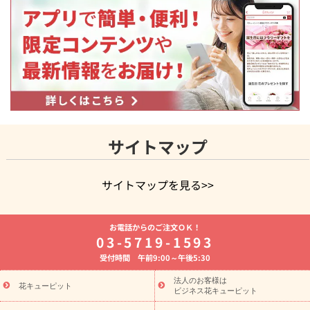
サイトマップ
サイトマップを見る>>
よく贈られる花
お祝いの花特集
誕生日フラワーギフト特集
お電話からのご注文ＯＫ！
8月の誕生花(トルコキキョウ)
開店・開業祝い
退職祝い
結
03-5719-1593
婚記念日
お供え・お悔やみ
お供え・お悔やみの花
四十九日
受付時間 午前9:00～午後5:30
法要以降に贈る花
通夜・葬儀に贈る花
胡蝶蘭・花鉢
プリザ
ーブドフラワー
季節のイベント
ひまわり ギフト・プレゼント
法人のお客様は
季節のイベント
花キューピット
特集
お盆 花（新盆・初盆）
お盆 花（新
ビジネス花キューピット
盆・初盆）
お盆 花（新盆・初盆）
お盆・お供え 花とセットギ