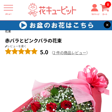
0
メニュー
マイページ
カート
×
花キューピット
花束・ブーケ
【花束・ブーケ】赤バラとピンクバラの
花束
赤バラとピンクバラの花束
レビューを書く
5.0
（
2 件の商品レビュー
）