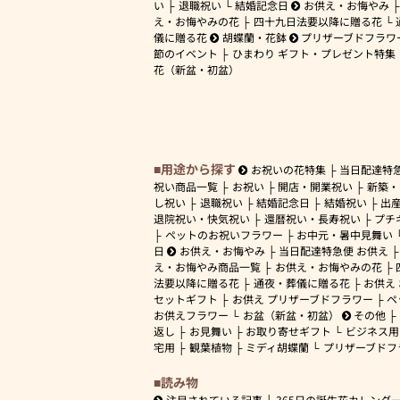
い
退職祝い
結婚記念日
お供え・お悔やみ
え・お悔やみの花
四十九日法要以降に贈る花
儀に贈る花
胡蝶蘭・花鉢
プリザーブドフラワ
節のイベント
ひまわり ギフト・プレゼント特集
花（新盆・初盆）
用途から探す
お祝いの花特集
当日配達特
祝い商品一覧
お祝い
開店・開業祝い
新築・
し祝い
退職祝い
結婚記念日
結婚祝い
出
退院祝い・快気祝い
還暦祝い・長寿祝い
プチ
ペットのお祝いフラワー
お中元・暑中見舞い
日
お供え・お悔やみ
当日配達特急便 お供え
え・お悔やみ商品一覧
お供え・お悔やみの花
法要以降に贈る花
通夜・葬儀に贈る花
お供え
セットギフト
お供え プリザーブドフラワー
ペ
お供えフラワー
お盆（新盆・初盆）
その他
返し
お見舞い
お取り寄せギフト
ビジネス用
宅用
観葉植物
ミディ胡蝶蘭
プリザーブドフ
読み物
注目されている記事
365日の誕生花カレンダ