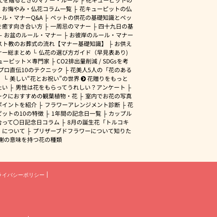
・お悔やみ・仏花コラム一覧
花キューピットの仏
ル・マナーQ&A
ペットの供花の基礎知識とペッ
を癒す向き合い方
一周忌のマナー
四十九日の基
お盆のルール・マナー
お彼岸のルール・マナー
スト教のお葬式の流れ【マナー基礎知識】
お供え
ナー総まとめ
仏花の選び方ガイド（早見表あり)
ューピット×専門家
CO2排出量削減 / SDGsを考
プロ直伝10のテクニック
花美人5人の「花のある
」
美しい“花とお祝い”の世界
花贈りをもっと
たい
男性は花をもらってうれしい？アンケート
ークにおすすめの観葉植物・花
室内でお花の写真
ポイントを紹介
フラワーアレンジメント診断
花
ピットの10の特徴
1年間の記念日一覧
カップル
合って〇日記念日コラム
8月の誕生花「トルコキ
」について
プリザーブドフラワーについて知りた
謝の意味を持つ花の種類
ライバシーポリシー