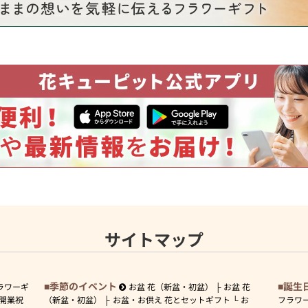
サイトマップ
季節のイベント
誕生
ラワーギ
お盆 花（新盆・初盆）
お盆 花
開業祝
（新盆・初盆）
お盆・お供え 花とセットギフト
お
フラワ