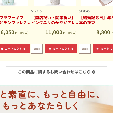
512715
512045
フラワーギフ
【開店祝い・開業祝い】
【結婚記念日】赤バ
とデンファレの
ピンクユリの華やかアレ
本の花束
アレンジメント
ンジメント
6,050
11,000
8,800
円（税込）
円（税込）
カートに入れる
カートに入れる
カートに
詳細
詳細
この商品に関するお問い合わせはこちら