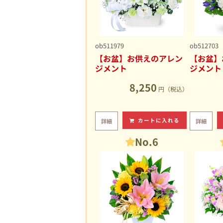
ob511979
ob512703
【お盆】お供えのアレン
【お盆】
ジメント
ジメント
8,250
円（税込）
カートに入れる
詳細
詳細
No.6