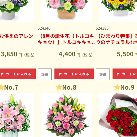
524340
524385
お供えのアレン
【8月の誕生花（トルコキ
【ひまわり特集】
キョウ）】トルコキキョ
りのナチュラルな
ウのナチュラルなアレン
ブアレンジメント
3,850
4,400
5,500
ジメント
円（税込）
円（税込）
カートに入れる
カートに入れる
カートに
詳細
詳細
No.7
No.8
No.9