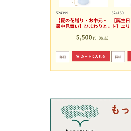
524399
524150
【夏の花贈り・お中元・
【誕生日
暑中見舞い】ひまわりと
ト】ユリ
ユリの爽やかなアレンジ
キュート
5,500
メント
円（税込）
カートに入れる
詳細
詳細