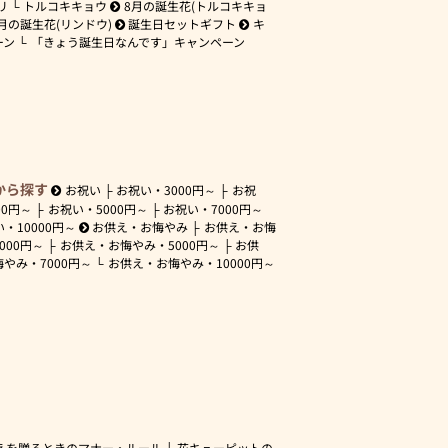
リ
トルコキキョウ
8月の誕生花(トルコキキョ
月の誕生花(リンドウ)
誕生日セットギフト
キ
ーン
「きょう誕生日なんです」キャンペーン
から探す
お祝い
お祝い・
3000円～
お祝
00円～
お祝い・
5000円～
お祝い・
7000円～
い・
10000円～
お供え・お悔やみ
お供え・お悔
3000円～
お供え・お悔やみ・
5000円～
お供
悔やみ・
7000円～
お供え・お悔やみ・
10000円～
えを贈るときのマナー・ルール
花キューピットの