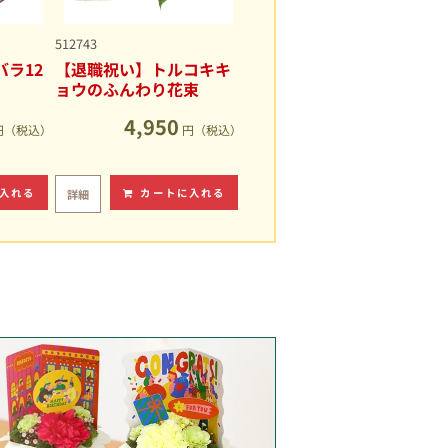
512743
ラ12
【退職祝い】トルコキキ
ョウのふんわり花束
4,950
円（税込）
円（税込）
入れる
カートに入れる
詳細