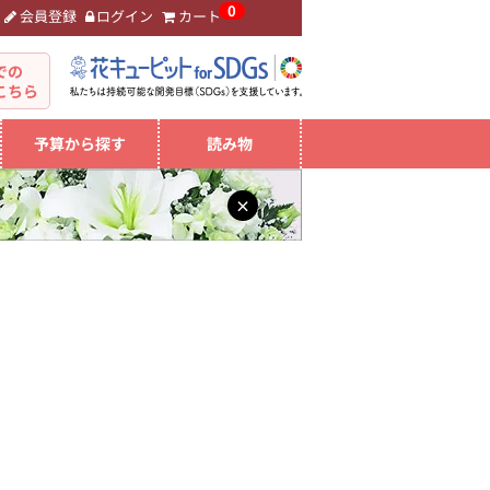
0
会員登録
ログイン
カート
。
での
こちら
予算から探す
読み物
×