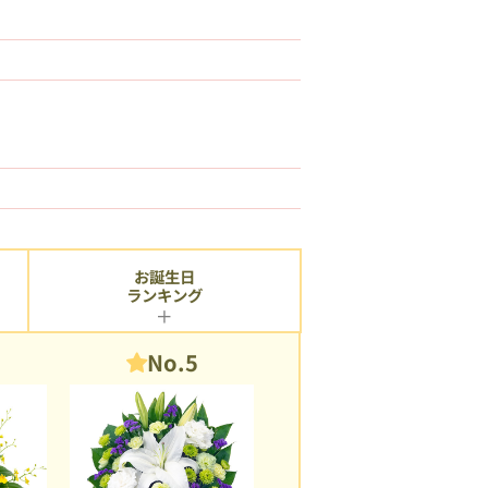
お誕生日
ランキング
No.5