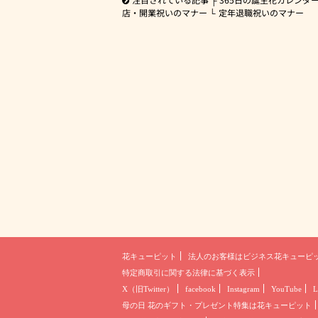
店・開業祝いのマナー
定年退職祝いのマナー
花キューピット
法人のお客様は
ビジネス花キューピ
特定商取引に関する法律に基づく表示
X（旧Twitter）
facebook
Instagram
YouTube
L
母の日 花のギフト・プレゼント
特集は花キューピット