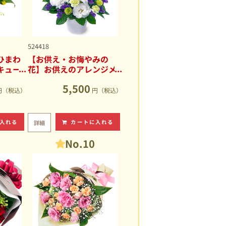
524418
ひまわ
【お供え・お悔やみの
キュー
花】お供えのアレンジメ
ント
5,500
円（税込）
円（税込）
入れる
カートに入れる
詳細
No.10