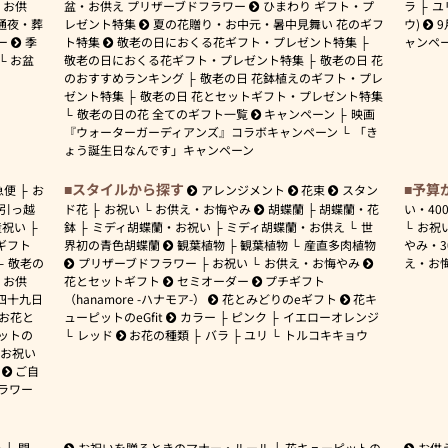
お供
盆・お供え プリザーブドフラワー
ひまわり ギフト・プ
ラ
ユ
通夜・葬
レゼント特集
夏の花贈り・お中元・暑中見舞い 花のギフ
ウ)
9
ー
季
ト特集
敬老の日におくる花ギフト・プレゼント特集
ャンペ
お盆
敬老の日におくる花ギフト・プレゼント特集
敬老の日 花
のおすすめランキング
敬老の日 花鉢植えのギフト・プレ
ゼント特集
敬老の日 花とセットギフト・プレゼント特集
敬老の日の花 全てのギフト一覧
キャンペーン
映画
『ウォーターガーディアンズ』コラボキャンペーン
「き
ょう誕生日なんです」キャンペーン
スタイルから探す
予算
急便
お
アレンジメント
花束
スタン
引っ越
ド花
お祝い
お供え・お悔やみ
胡蝶蘭
胡蝶蘭・花
い・
40
産祝い
鉢
ミディ胡蝶蘭・お祝い
ミディ胡蝶蘭・お供え
世
お祝
ギフト
界初の青色胡蝶蘭
観葉植物
観葉植物
産直多肉植物
やみ・
敬老の
プリザーブドフラワー
お祝い
お供え・お悔やみ
え・お
お供
花とセットギフト
セミオーダー
プチギフト
四十九日
（hanamore -ハナモア-）
花とみどりのeギフト
花キ
 お花と
ューピットのeGfit
カラー
ピンク
イエローオレンジ
ットの
レッド
お花の種類
バラ
ユリ
トルコキキョウ
お祝い
ご自
ラワー
ー
開
お祝いを贈るときのマナー・ルール
花キューピットの
お供