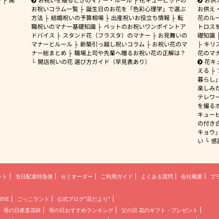
お祝いコラム一覧
誕生日のお花を「色彩心理学」で選ぶ
お供え
方法
結婚祝いの予算相場
出産祝いお役立ち情報
転
花のルー
職祝いのマナー基礎知識
ペットのお祝いワンポイントア
トロス
ドバイス
スタンド花（フラスタ）のマナー
お見舞いの
礎知識
マナーとルール
新築引っ越し祝いコラム
お祝い花のマ
キリ
ナー総まとめ
職場上司や先輩へ贈るお祝い花の正解は？
花のマ
開店祝いの花 選び方ガイド（早見表あり）
花キ
える
暮らし
楽しみ
テレワ
を撮る
キュー
の付き
キョウ
い
感
ット
当日配達特急便
セミオーダー
ご利用ガイド
よくある質問
会社概要
プ
INE
ごっこランド
公式ブログ“花だより”
母の日産直花鉢
母の日おすすめランキング
父の日 花のギフト・プレゼント