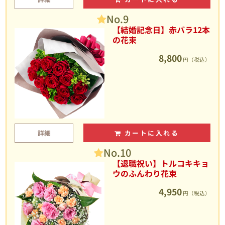
No.9
【結婚記念日】赤バラ12本
の花束
8,800
円（税込）
詳細
カートに入れる
No.10
【退職祝い】トルコキキョ
ウのふんわり花束
4,950
円（税込）