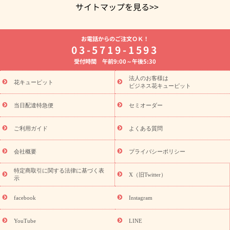
サイトマップを見る>>
よく贈られる花
お祝いの花特集
誕生日フラワーギフト特集
お電話からのご注文ＯＫ！
8月の誕生花(トルコキキョウ)
開店・開業祝い
退職祝い
結
03-5719-1593
婚記念日
お供え・お悔やみ
お供え・お悔やみの花
四十九日
受付時間 午前9:00～午後5:30
法要以降に贈る花
通夜・葬儀に贈る花
胡蝶蘭・花鉢
プリザ
ーブドフラワー
季節のイベント
ひまわり ギフト・プレゼント
法人のお客様は
季節のイベント
花キューピット
特集
お盆 花（新盆・初盆）
お盆 花（新
ビジネス花キューピット
盆・初盆）
お盆 花（新盆・初盆）
お盆・お供え 花とセットギ
フト
お盆・お供え プリザーブドフラワー
ひまわり ギフト・プ
当日配達特急便
セミオーダー
レゼント特集
夏の花贈り・お中元・暑中見舞い 花のギフト特集
敬老の日におくる花ギフト・プレゼント特集
敬老の日におくる
ご利用ガイド
よくある質問
花ギフト・プレゼント特集
敬老の日 花のおすすめランキング
敬
老の日 花鉢植えのギフト・プレゼント特集
敬老の日 花とセットギ
会社概要
プライバシーポリシー
フト・プレゼント特集
敬老の日の花 全てのギフト一覧
キャン
ペーン
映画『ウォーターガーディアンズ』コラボキャンペーン
特定商取引に関する法律に基づく表
X（旧Twitter）
示
誕生日の花を探す
「きょう誕生日なんです」キャンペーン
誕生日フラワーギフト
誕生日フラワーギフト特集
誕生日フラワ
facebook
Instagram
ーギフト商品一覧
バラ
ユリ
トルコキキョウ
8月の誕生花
(トルコキキョウ)
9月の誕生花(リンドウ)
誕生日セットギフト
YouTube
LINE
用途か
キャンペーン
「きょう誕生日なんです」キャンペーン