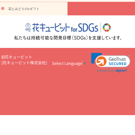
円～
お供え・お悔やみ・
7000円～
お供え・お悔やみ・
10000
花とみどりのeギフト
読み物
円～
注目されている記事
365日の誕生花カレンダー
開店・開業祝
いのマナー
定年退職祝いのマナー
お祝いを贈るときのマナー・
ルール
花キューピットのお祝いコラム一覧
誕生日のお花を「色
彩心理学」で選ぶ方法
結婚祝いの予算相場
出産祝いお役立ち情
報
転職祝いのマナー基礎知識
ペットのお祝いワンポイントアド
バイス
スタンド花（フラスタ）のマナー
お見舞いのマナーとル
花キューピット
ール
新築引っ越し祝いコラム
お祝い花のマナー総まとめ
職
[
花キューピット株式会社
]
Select Language
▼
場上司や先輩へ贈るお祝い花の正解は？
開店祝いの花 選び方ガイ
ド（早見表あり）
お供えを贈るときのマナー・ルール
花キューピットのお供え・
お悔やみ・仏花コラム一覧
花キューピットの仏花のルール・マナ
ーQ&A
ペットの供花の基礎知識とペットロスを癒す向き合い方
一周忌のマナー
四十九日の基礎知識
お盆のルール・マナー
お彼岸のルール・マナー
キリスト教のお葬式の流れ【マナー基礎
知識】
お供え花のマナー総まとめ
仏花の選び方ガイド（早見表
あり)
花キューピット×専門家
CO2排出量削減 / SDGsを考える
プロ直伝10のテクニック
花美人5人の「花のある暮らし」
美
しい“花とお祝い”の世界
花贈りをもっと楽しみたい
男性は花を
もらってうれしい？アンケート
テレワークにおすすめの観葉植