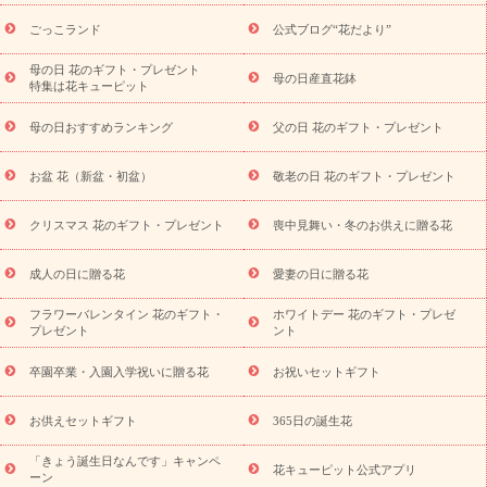
ら探す
お祝いの花特集
当日配達特急便
お祝い商品一覧
お
ごっこランド
公式ブログ“花だより”
祝い
開店・開業祝い
新築・引っ越し祝い
退職祝い
結婚記
念日
結婚祝い
出産祝い
退院祝い・快気祝い
還暦祝い・長
母の日 花のギフト・プレゼント
母の日産直花鉢
特集は花キューピット
寿祝い
プチギフト
ペットのお祝いフラワー
お中元・暑中見
舞い
敬老の日
お供え・お悔やみ
当日配達特急便 お供え
お
母の日おすすめランキング
父の日 花のギフト・プレゼント
供え・お悔やみ商品一覧
お供え・お悔やみの花
四十九日法要以
降に贈る花
通夜・葬儀に贈る花
お供え お花とセットギフト
お盆 花（新盆・初盆）
敬老の日 花のギフト・プレゼント
お供え プリザーブドフラワー
ペットのお供えフラワー
お盆（新
盆・初盆）
その他
お祝い返し
お見舞い
お取り寄せギフト
ビジネス用
ご自宅用
観葉植物
ミディ胡蝶蘭
プリザーブ
クリスマス 花のギフト・プレゼント
喪中見舞い・冬のお供えに贈る花
スタイルから探す
ドフラワー
アレンジメント
花束
スタ
ンド花
お祝い
お供え・お悔やみ
胡蝶蘭
胡蝶蘭・花鉢
ミ
成人の日に贈る花
愛妻の日に贈る花
ディ胡蝶蘭・お祝い
ミディ胡蝶蘭・お供え
世界初の青色胡蝶蘭
フラワーバレンタイン 花のギフト・
ホワイトデー 花のギフト・プレゼ
観葉植物
観葉植物
産直多肉植物
プリザーブドフラワー
プレゼント
ント
お祝い
お供え・お悔やみ
花とセットギフト
セミオーダー
プチギフト（hanamore -ハナモア-）
花とみどりのeギフト
花
卒園卒業・入園入学祝いに贈る花
お祝いセットギフト
キューピットのeGfit
カラー
ピンク
イエローオレンジ
レッ
予算から探す
ド
お花の種類
バラ
ユリ
トルコキキョウ
お供えセットギフト
365日の誕生花
お祝い
お祝い・
3000円～
お祝い・
4000円～
お祝い・
5000円～
お祝い・
7000円～
お祝い・
10000円～
お供え・お
「きょう誕生日なんです」キャンペ
花キューピット公式アプリ
ーン
悔やみ
お供え・お悔やみ・
3000円～
お供え・お悔やみ・
5000