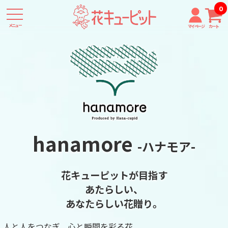
0
メニュー
マイページ
カート
hanamore
-ハナモア-
花キューピットが目指す
あたらしい、
あなたらしい花贈り。
人と人をつなぎ、心と瞬間を彩る花。