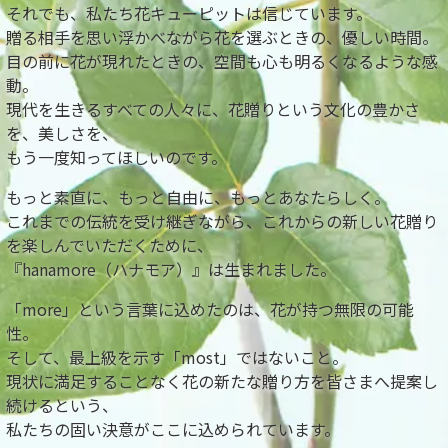
それでも、私たち花キューピットは信じています。
贈る相手を思い浮かべながら花を選ぶときの、優しい時間。
目の前に花が現れたときの、空間も心も明るくなるような感
動。
現代を生きるすべての人々に、花贈りという文化の豊かさ
を、美しさを、
もう一度知ってほしいのです。
もっと素直に、もっと自由に、もっとあなたらしく。
これまでの伝統を受け継ぎながら、これからの新しい花贈り
を楽しんでいただくために、
『hanamore（ハナモア）』は生まれました。
「more」という言葉に込めたのは、花が持つ無限の可能
性。
そして、最上級を示す「most」ではないこと。
現状に満足することなく花の新たな贈り方を皆さまへ提案し
続けるという、
私たちの固い決意がここに込められています。