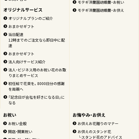
モテギ洋蘭園胡蝶蘭・お祝い
オリジナルサービス
モテギ洋蘭園胡蝶蘭・お供え
オリジナルプランのご紹介
おまかせギフト
当日配達
12時までのご注文なら即日中に配
達
おまかせギフト
法人向けサービス紹介
法人・ビジネス用のお祝い花のお取
りまとめサービス
初任給で花束を。8000日分の感謝
を両親へ
「記念日が会社を好きになる日」に
なる
お祝い
お悔やみ・お供え
お祝い全般
お供えお花贈りのマナー
開店・開業祝い
お供えのスタンド花
└スタンド花のアドバイス