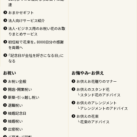
達
おまかせギフト
法人向けサービス紹介
法人・ビジネス用のお祝い花のお取
りまとめサービス
初任給で花束を。8000日分の感謝
を両親へ
「記念日が会社を好きになる日」に
なる
お祝い
お悔やみ・お供え
お祝い全般
お供えお花贈りのマナー
開店・開業祝い
お供えのスタンド花
└スタンド花のアドバイス
新築・引っ越し祝い
お供えのアレンジメント
退職祝い
└アレンジメントのアドバイス
結婚記念日
お供えの花束
結婚祝い
└花束のアドバイス
出産祝い
ご昇進・ご栄転