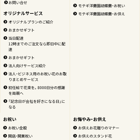
お問い合せ
モテギ洋蘭園胡蝶蘭・お祝い
オリジナルサービス
モテギ洋蘭園胡蝶蘭・お供え
オリジナルプランのご紹介
おまかせギフト
当日配達
12時までのご注文なら即日中に配
達
おまかせギフト
法人向けサービス紹介
法人・ビジネス用のお祝い花のお取
りまとめサービス
初任給で花束を。8000日分の感謝
を両親へ
「記念日が会社を好きになる日」に
なる
お祝い
お悔やみ・お供え
お祝い全般
お供えお花贈りのマナー
開店・開業祝い
お供えのスタンド花