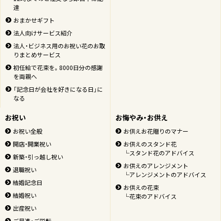
達
おまかせギフト
法人向けサービス紹介
法人・ビジネス用のお祝い花のお取
りまとめサービス
初任給で花束を。8000日分の感謝
を両親へ
「記念日が会社を好きになる日」に
なる
お祝い
お悔やみ・お供え
お祝い全般
お供えお花贈りのマナー
開店・開業祝い
お供えのスタンド花
└スタンド花のアドバイス
新築・引っ越し祝い
お供えのアレンジメント
退職祝い
└アレンジメントのアドバイス
結婚記念日
お供えの花束
結婚祝い
└花束のアドバイス
出産祝い
ご昇進・ご栄転