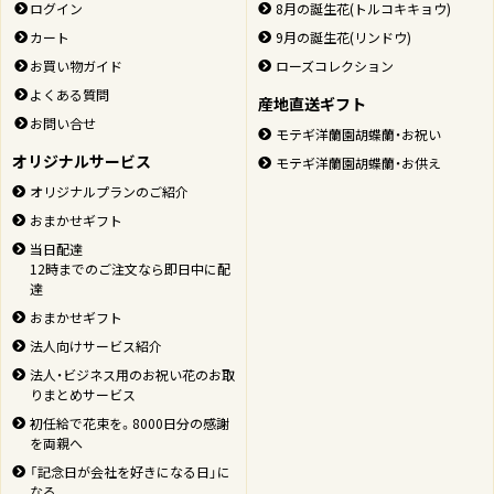
ログイン
8月の誕生花(トルコキキョウ)
カート
9月の誕生花(リンドウ)
お買い物ガイド
ローズコレクション
よくある質問
産地直送ギフト
お問い合せ
モテギ洋蘭園胡蝶蘭・お祝い
オリジナルサービス
モテギ洋蘭園胡蝶蘭・お供え
オリジナルプランのご紹介
おまかせギフト
当日配達
12時までのご注文なら即日中に配
達
おまかせギフト
法人向けサービス紹介
法人・ビジネス用のお祝い花のお取
りまとめサービス
初任給で花束を。8000日分の感謝
を両親へ
「記念日が会社を好きになる日」に
なる