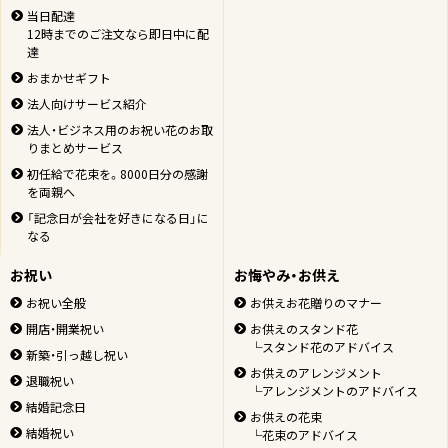
当日配達
12時までのご注文なら即日中に配
達
おまかせギフト
法人向けサービス紹介
法人・ビジネス用のお祝い花のお取
りまとめサービス
初任給で花束を。8000日分の感謝
を両親へ
「記念日が会社を好きになる日」に
なる
お祝い
お悔やみ・お供え
お祝い全般
お供えお花贈りのマナー
開店・開業祝い
お供えのスタンド花
└スタンド花のアドバイス
新築・引っ越し祝い
お供えのアレンジメント
退職祝い
└アレンジメントのアドバイス
結婚記念日
お供えの花束
結婚祝い
└花束のアドバイス