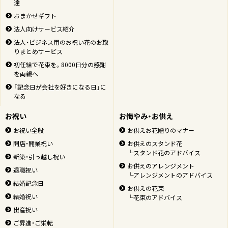
達
おまかせギフト
法人向けサービス紹介
法人・ビジネス用のお祝い花のお取
りまとめサービス
初任給で花束を。8000日分の感謝
を両親へ
「記念日が会社を好きになる日」に
なる
お祝い
お悔やみ・お供え
お祝い全般
お供えお花贈りのマナー
開店・開業祝い
お供えのスタンド花
└スタンド花のアドバイス
新築・引っ越し祝い
お供えのアレンジメント
退職祝い
└アレンジメントのアドバイス
結婚記念日
お供えの花束
結婚祝い
└花束のアドバイス
出産祝い
ご昇進・ご栄転