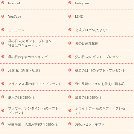
日フラワーギフト商品一覧
バラ
ユリ
トルコキキョウ
8月の
facebook
Instagram
誕生花(トルコキキョウ)
9月の誕生花(リンドウ)
誕生日セット
ギフト
キャンペーン
「きょう誕生日なんです」キャンペーン
YouTube
LINE
用途から探す
お祝いの花特集
当日配達特急便
お祝い商品
一覧
お祝い
開店・開業祝い
新築・引っ越し祝い
退職祝い
ごっこランド
公式ブログ“花だより”
結婚記念日
結婚祝い
出産祝い
退院祝い・快気祝い
還暦
祝い・長寿祝い
プチギフト
ペットのお祝いフラワー
お中
母の日 花のギフト・プレゼント
母の日産直花鉢
特集は花キューピット
元・暑中見舞い
敬老の日
お供え・お悔やみ
当日配達特急便
お供え
お供え・お悔やみ商品一覧
お供え・お悔やみの花
四
母の日おすすめランキング
父の日 花のギフト・プレゼント
十九日法要以降に贈る花
通夜・葬儀に贈る花
お供え お花とセッ
トギフト
お供え プリザーブドフラワー
ペットのお供えフラワー
お盆 花（新盆・初盆）
敬老の日 花のギフト・プレゼント
お盆（新盆・初盆）
その他
お祝い返し
お見舞い
お取り
寄せギフト
ビジネス用
ご自宅用
観葉植物
ミディ胡蝶蘭
クリスマス 花のギフト・プレゼント
喪中見舞い・冬のお供えに贈る花
スタイルから探す
プリザーブドフラワー
アレンジメント
花束
スタンド花
お祝い
お供え・お悔やみ
胡蝶蘭
胡蝶
成人の日に贈る花
愛妻の日に贈る花
蘭・花鉢
ミディ胡蝶蘭・お祝い
ミディ胡蝶蘭・お供え
世界初
の青色胡蝶蘭
観葉植物
観葉植物
産直多肉植物
プリザーブ
フラワーバレンタイン 花のギフト・
ホワイトデー 花のギフト・プレゼ
ドフラワー
お祝い
お供え・お悔やみ
花とセットギフト
セ
プレゼント
ント
ミオーダー
プチギフト（hanamore -ハナモア-）
花とみどりの
eギフト
花キューピットのeGfit
カラー
ピンク
イエローオ
卒園卒業・入園入学祝いに贈る花
お祝いセットギフト
予
レンジ
レッド
お花の種類
バラ
ユリ
トルコキキョウ