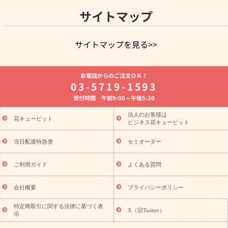
サイトマップ
サイトマップを見る>>
よく贈られる花
お祝いの花特集
誕生日フラワーギフト特集
お電話からのご注文ＯＫ！
8月の誕生花(トルコキキョウ)
開店・開業祝い
退職祝い
結
03-5719-1593
婚記念日
お供え・お悔やみ
お供え・お悔やみの花
四十九日
受付時間 午前9:00～午後5:30
法要以降に贈る花
通夜・葬儀に贈る花
胡蝶蘭・花鉢
プリザ
ーブドフラワー
季節のイベント
ひまわり ギフト・プレゼント
法人のお客様は
季節のイベント
花キューピット
特集
お盆 花（新盆・初盆）
お盆 花（新
ビジネス花キューピット
盆・初盆）
お盆 花（新盆・初盆）
お盆・お供え 花とセットギ
フト
お盆・お供え プリザーブドフラワー
ひまわり ギフト・プ
当日配達特急便
セミオーダー
レゼント特集
夏の花贈り・お中元・暑中見舞い 花のギフト特集
敬老の日におくる花ギフト・プレゼント特集
敬老の日におくる
ご利用ガイド
よくある質問
花ギフト・プレゼント特集
敬老の日 花のおすすめランキング
敬
老の日 花鉢植えのギフト・プレゼント特集
敬老の日 花とセットギ
会社概要
プライバシーポリシー
フト・プレゼント特集
敬老の日の花 全てのギフト一覧
キャン
誕生日の花を
特定商取引に関する法律に基づく表
ペーン
「きょう誕生日なんです」キャンペーン
X（旧Twitter）
示
探す
誕生日フラワーギフト
誕生日フラワーギフト特集
誕生