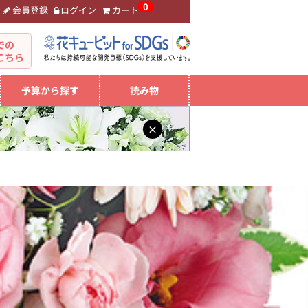
0
会員登録
ログイン
カート
。
での
こちら
予算から探す
読み物
×