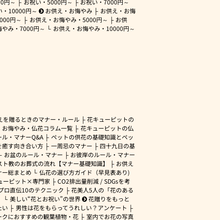
00円～
お祝い・
5000円～
お祝い・
7000円～
い・
10000円～
お供え・お悔やみ
お供え・お悔
3000円～
お供え・お悔やみ・
5000円～
お供
悔やみ・
7000円～
お供え・お悔やみ・
10000円～
えを贈るときのマナー・ルール
花キューピットの
・お悔やみ・仏花コラム一覧
花キューピットの仏
ル・マナーQ&A
ペットの供花の基礎知識とペッ
を癒す向き合い方
一周忌のマナー
四十九日の基
お盆のルール・マナー
お彼岸のルール・マナー
スト教のお葬式の流れ【マナー基礎知識】
お供え
ナー総まとめ
仏花の選び方ガイド（早見表あり)
ューピット×専門家
CO2排出量削減 / SDGsを考
プロ直伝10のテクニック
花美人5人の「花のある
」
美しい“花とお祝い”の世界
花贈りをもっと
たい
男性は花をもらってうれしい？アンケート
ークにおすすめの観葉植物・花
室内でお花の写真