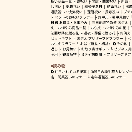
祝い商品一覧
お祝い
開店・開業祝い
新築・
し祝い
退職祝い
結婚記念日
結婚祝い
出
退院祝い・快気祝い
還暦祝い・長寿祝い
プチ
ペットのお祝いフラワー
お中元・暑中見舞い
日
お供え・お悔やみ
当日配達特急便 お供え
え・お悔やみ商品一覧
お供え・お悔やみの花
法要以降に贈る花
通夜・葬儀に贈る花
お供え
セットギフト
お供え プリザーブドフラワー
ペ
お供えフラワー
お盆（新盆・初盆）
その他
返し
お見舞い
お取り寄せギフト
ビジネス用
宅用
観葉植物
ミディ胡蝶蘭
プリザーブドフ
読み物
注目されている記事
365日の誕生花カレンダ
店・開業祝いのマナー
定年退職祝いのマナー