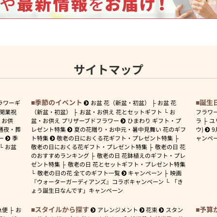
サイトマップ
季節のイベント
誕生
ラワーギ
お盆 花（新盆・初盆）
お盆 花
開業祝
（新盆・初盆）
お盆・お供え 花とセットギフト
お
フラワ
お供
盆・お供え プリザーブドフラワー
ひまわり ギフト・プ
ラ
ユ
通夜・葬
レゼント特集
夏の花贈り・お中元・暑中見舞い 花のギフ
ウ)
9
ー
季
ト特集
敬老の日におくる花ギフト・プレゼント特集
ャンペ
お盆
敬老の日におくる花ギフト・プレゼント特集
敬老の日 花
のおすすめランキング
敬老の日 花鉢植えのギフト・プレ
ゼント特集
敬老の日 花とセットギフト・プレゼント特集
敬老の日の花 全てのギフト一覧
キャンペーン
映画
『ウォーターガーディアンズ』コラボキャンペーン
「き
ょう誕生日なんです」キャンペーン
スタイルから探す
予算
急便
お
アレンジメント
花束
スタン