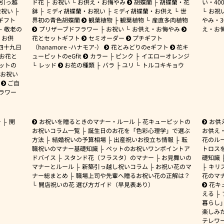
引っ越
ド花
お祝い
お供え・お悔やみ
胡蝶蘭
胡蝶蘭・花
い・
40
産祝い
鉢
ミディ胡蝶蘭・お祝い
ミディ胡蝶蘭・お供え
世
お祝
ギフト
界初の青色胡蝶蘭
観葉植物
観葉植物
産直多肉植物
やみ・
敬老の
プリザーブドフラワー
お祝い
お供え・お悔やみ
え・お
お供
花とセットギフト
セミオーダー
プチギフト
四十九日
（hanamore -ハナモア-）
花とみどりのeギフト
花キ
 お花と
ューピットのeGfit
カラー
ピンク
イエローオレンジ
ットの
レッド
お花の種類
バラ
ユリ
トルコキキョウ
お祝い
ご自
ラワー
ー
開
お祝いを贈るときのマナー・ルール
花キューピットの
お供
お祝いコラム一覧
誕生日のお花を「色彩心理学」で選ぶ
お供え
方法
結婚祝いの予算相場
出産祝いお役立ち情報
転
花のルー
職祝いのマナー基礎知識
ペットのお祝いワンポイントア
トロス
ドバイス
スタンド花（フラスタ）のマナー
お見舞いの
礎知識
マナーとルール
新築引っ越し祝いコラム
お祝い花のマ
キリ
ナー総まとめ
職場上司や先輩へ贈るお祝い花の正解は？
花のマ
開店祝いの花 選び方ガイド（早見表あり）
花キ
える
暮らし
楽しみ
テレワ