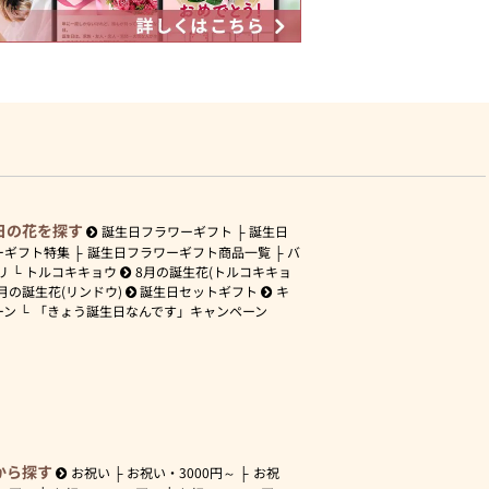
日の花を探す
誕生日フラワーギフト
誕生日
ーギフト特集
誕生日フラワーギフト商品一覧
バ
リ
トルコキキョウ
8月の誕生花(トルコキキョ
月の誕生花(リンドウ)
誕生日セットギフト
キ
ーン
「きょう誕生日なんです」キャンペーン
から探す
お祝い
お祝い・
3000円～
お祝