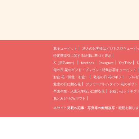
花キューピット
法人のお客様は
ビジネス花キューピ
特定商取引に関する法律に基づく表示
X（旧Twitter）
facebook
Instagram
YouTube
L
母の日 花のギフト・プレゼント
特集は花キューピット
お盆 花（新盆・初盆）
敬老の日 花のギフト・プレゼ
愛妻の日に贈る花
フラワーバレンタイン 花のギフト
卒園卒業・入園入学祝いに贈る花
お祝いセットギフ
花とみどりのeギフト
本サイト掲載の記事・写真等の無断複写・転載を禁じま