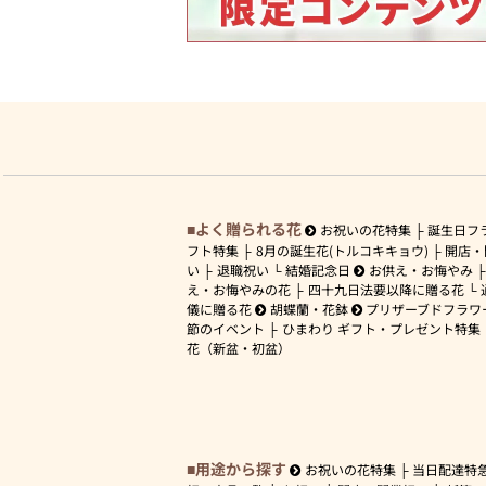
よく贈られる花
お祝いの花特集
誕生日フ
フト特集
8月の誕生花(トルコキキョウ)
開店・
い
退職祝い
結婚記念日
お供え・お悔やみ
え・お悔やみの花
四十九日法要以降に贈る花
儀に贈る花
胡蝶蘭・花鉢
プリザーブドフラワ
節のイベント
ひまわり ギフト・プレゼント特集
花（新盆・初盆）
用途から探す
お祝いの花特集
当日配達特