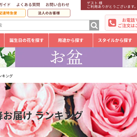
ゲスト 様
ガイド
よくある質問
お問い合わせ
ご利用ありがとうございます
配達特急便
法人のお客様
お電話
ご注文は
誕生日の花を探す
用途から探す
スタイルから探す
ランキング
降お届け ランキング