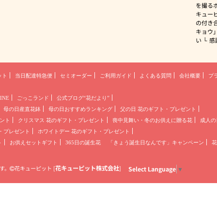
を撮る
キュー
の付き
キョウ
い
感
ット
当日配達特急便
セミオーダー
ご利用ガイド
よくある質問
会社概要
プ
INE
ごっこランド
公式ブログ“花だより”
母の日産直花鉢
母の日おすすめランキング
父の日 花のギフト・プレゼント
ント
クリスマス 花のギフト・プレゼント
喪中見舞い・冬のお供えに贈る花
成人の
・プレゼント
ホワイトデー 花のギフト・プレゼント
ト
お供えセットギフト
365日の誕生花
「きょう誕生日なんです」キャンペーン
花
花キューピット株式会社
す。
花キューピット
[
]
Select Language
▼