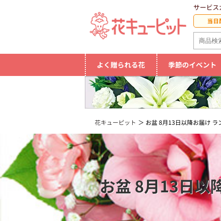
サービス
当日
よく贈られる花
季節のイベント
花キューピット
お盆 8月13日以降お届け 
お盆 8月13日以