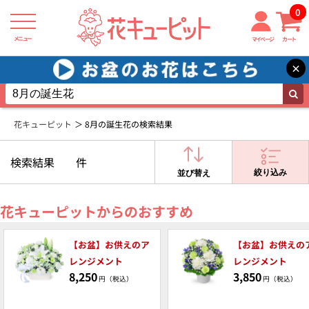
0
メニュー
マイページ
カート
×
花キューピット
8月の誕生花の検索結果
検索結果
件
絞り込み
並び替え
花キューピットからのおすすめ
【お盆】お供えのア
【お盆】お供えの
レンジメント
レンジメント
8,250
3,850
円（税込）
円（税込）