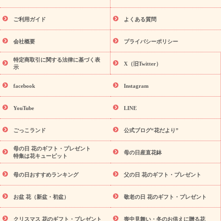
レゼント特集
夏の花贈り・お中元・暑中見舞い 花のギフト特集
敬老の日におくる花ギフト・プレゼント特集
敬老の日におくる
ご利用ガイド
よくある質問
花ギフト・プレゼント特集
敬老の日 花のおすすめランキング
敬
老の日 花鉢植えのギフト・プレゼント特集
敬老の日 花とセットギ
会社概要
プライバシーポリシー
フト・プレゼント特集
敬老の日の花 全てのギフト一覧
キャン
ペーン
映画『ウォーターガーディアンズ』コラボキャンペーン
特定商取引に関する法律に基づく表
X（旧Twitter）
示
誕生日の花を探す
「きょう誕生日なんです」キャンペーン
誕生日フラワーギフト
誕生日フラワーギフト特集
誕生日フラワ
facebook
Instagram
ーギフト商品一覧
バラ
ユリ
トルコキキョウ
8月の誕生花
(トルコキキョウ)
9月の誕生花(リンドウ)
誕生日セットギフト
YouTube
LINE
用途か
キャンペーン
「きょう誕生日なんです」キャンペーン
ら探す
お祝いの花特集
当日配達特急便
お祝い商品一覧
お
ごっこランド
公式ブログ“花だより”
祝い
開店・開業祝い
新築・引っ越し祝い
退職祝い
結婚記
念日
結婚祝い
出産祝い
退院祝い・快気祝い
還暦祝い・長
母の日 花のギフト・プレゼント
母の日産直花鉢
特集は花キューピット
寿祝い
プチギフト
ペットのお祝いフラワー
お中元・暑中見
舞い
敬老の日
お供え・お悔やみ
当日配達特急便 お供え
お
母の日おすすめランキング
父の日 花のギフト・プレゼント
供え・お悔やみ商品一覧
お供え・お悔やみの花
四十九日法要以
降に贈る花
通夜・葬儀に贈る花
お供え お花とセットギフト
お盆 花（新盆・初盆）
敬老の日 花のギフト・プレゼント
お供え プリザーブドフラワー
ペットのお供えフラワー
お盆（新
盆・初盆）
その他
お祝い返し
お見舞い
お取り寄せギフト
ビジネス用
ご自宅用
観葉植物
ミディ胡蝶蘭
プリザーブ
クリスマス 花のギフト・プレゼント
喪中見舞い・冬のお供えに贈る花