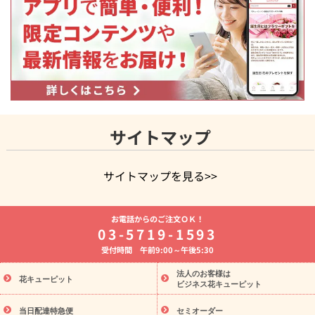
サイトマップ
サイトマップを見る>>
よく贈られる花
お祝いの花特集
誕生日フラワーギフト特集
お電話からのご注文ＯＫ！
8月の誕生花(トルコキキョウ)
開店・開業祝い
退職祝い
結
03-5719-1593
婚記念日
お供え・お悔やみ
お供え・お悔やみの花
四十九日
受付時間 午前9:00～午後5:30
法要以降に贈る花
通夜・葬儀に贈る花
胡蝶蘭・花鉢
プリザ
ーブドフラワー
季節のイベント
ひまわり ギフト・プレゼント
法人のお客様は
季節のイベント
花キューピット
特集
お盆 花（新盆・初盆）
お盆 花（新
ビジネス花キューピット
盆・初盆）
お盆 花（新盆・初盆）
お盆・お供え 花とセットギ
フト
お盆・お供え プリザーブドフラワー
ひまわり ギフト・プ
当日配達特急便
セミオーダー