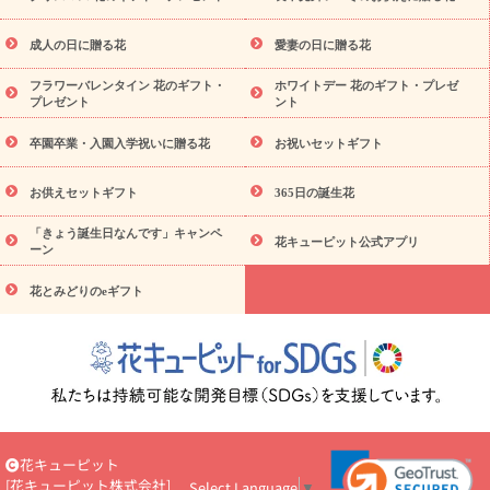
スタイルから探す
ドフラワー
アレンジメント
花束
スタ
ンド花
お祝い
お供え・お悔やみ
胡蝶蘭
胡蝶蘭・花鉢
ミ
成人の日に贈る花
愛妻の日に贈る花
ディ胡蝶蘭・お祝い
ミディ胡蝶蘭・お供え
世界初の青色胡蝶蘭
フラワーバレンタイン 花のギフト・
ホワイトデー 花のギフト・プレゼ
観葉植物
観葉植物
産直多肉植物
プリザーブドフラワー
プレゼント
ント
お祝い
お供え・お悔やみ
花とセットギフト
セミオーダー
プチギフト（hanamore -ハナモア-）
花とみどりのeギフト
卒園卒業・入園入学祝いに贈る花
お祝いセットギフト
花キューピットのeGfit
カラー
ピンク
イエローオレンジ
予算か
レッド
お花の種類
バラ
ユリ
トルコキキョウ
お供えセットギフト
365日の誕生花
ら探す
お祝い
お祝い・
3000円～
お祝い・
4000円～
お祝
「きょう誕生日なんです」キャンペ
い・
5000円～
お祝い・
7000円～
お祝い・
10000円～
お供
花キューピット公式アプリ
ーン
え・お悔やみ
お供え・お悔やみ・
3000円～
お供え・お悔や
み・
5000円～
お供え・お悔やみ・
7000円～
お供え・お悔や
花とみどりのeギフト
読み物
み・
10000円～
注目されている記事
365日の誕生花カレンダー
開店・開業祝
いのマナー
定年退職祝いのマナー
お祝いを贈るときのマナ
ー・ルール
花キューピットのお祝いコラム一覧
誕生日のお花を
「色彩心理学」で選ぶ方法
結婚祝いの予算相場
出産祝いお役立
ち情報
転職祝いのマナー基礎知識
ペットのお祝いワンポイント
アドバイス
スタンド花（フラスタ）のマナー
お見舞いのマナー
花キューピット
とルール
新築引っ越し祝いコラム
お祝い花のマナー総まとめ
[
花キューピット株式会社
]
Select Language
▼