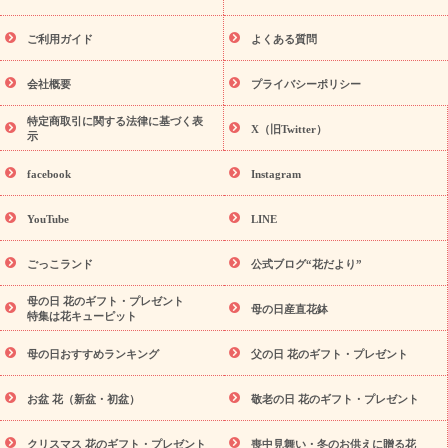
レゼント特集
夏の花贈り・お中元・暑中見舞い 花のギフト特集
敬老の日におくる花ギフト・プレゼント特集
敬老の日におくる
ご利用ガイド
よくある質問
花ギフト・プレゼント特集
敬老の日 花のおすすめランキング
敬
老の日 花鉢植えのギフト・プレゼント特集
敬老の日 花とセットギ
会社概要
プライバシーポリシー
フト・プレゼント特集
敬老の日の花 全てのギフト一覧
キャン
ペーン
映画『ウォーターガーディアンズ』コラボキャンペーン
特定商取引に関する法律に基づく表
X（旧Twitter）
示
誕生日の花を探す
「きょう誕生日なんです」キャンペーン
誕生日フラワーギフト
誕生日フラワーギフト特集
誕生日フラワ
facebook
Instagram
ーギフト商品一覧
バラ
ユリ
トルコキキョウ
8月の誕生花
(トルコキキョウ)
9月の誕生花(リンドウ)
誕生日セットギフト
YouTube
LINE
用途か
キャンペーン
「きょう誕生日なんです」キャンペーン
ら探す
お祝いの花特集
当日配達特急便
お祝い商品一覧
お
ごっこランド
公式ブログ“花だより”
祝い
開店・開業祝い
新築・引っ越し祝い
退職祝い
結婚記
念日
結婚祝い
出産祝い
退院祝い・快気祝い
還暦祝い・長
母の日 花のギフト・プレゼント
母の日産直花鉢
特集は花キューピット
寿祝い
プチギフト
ペットのお祝いフラワー
お中元・暑中見
舞い
敬老の日
お供え・お悔やみ
当日配達特急便 お供え
お
母の日おすすめランキング
父の日 花のギフト・プレゼント
供え・お悔やみ商品一覧
お供え・お悔やみの花
四十九日法要以
降に贈る花
通夜・葬儀に贈る花
お供え お花とセットギフト
お盆 花（新盆・初盆）
敬老の日 花のギフト・プレゼント
お供え プリザーブドフラワー
ペットのお供えフラワー
お盆（新
盆・初盆）
その他
お祝い返し
お見舞い
お取り寄せギフト
ビジネス用
ご自宅用
観葉植物
ミディ胡蝶蘭
プリザーブ
クリスマス 花のギフト・プレゼント
喪中見舞い・冬のお供えに贈る花