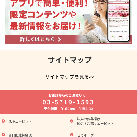
サイトマップ
サイトマップを見る>>
よく贈られる花
お祝いの花特集
誕生日フラワーギフト特集
お電話からのご注文ＯＫ！
8月の誕生花(トルコキキョウ)
開店・開業祝い
退職祝い
結
03-5719-1593
婚記念日
お供え・お悔やみ
お供え・お悔やみの花
四十九日
受付時間 午前9:00～午後5:30
法要以降に贈る花
通夜・葬儀に贈る花
胡蝶蘭・花鉢
プリザ
ーブドフラワー
季節のイベント
ひまわり ギフト・プレゼント
法人のお客様は
季節のイベント
花キューピット
特集
お盆 花（新盆・初盆）
お盆 花（新
ビジネス花キューピット
盆・初盆）
お盆 花（新盆・初盆）
お盆・お供え 花とセットギ
フト
お盆・お供え プリザーブドフラワー
ひまわり ギフト・プ
当日配達特急便
セミオーダー