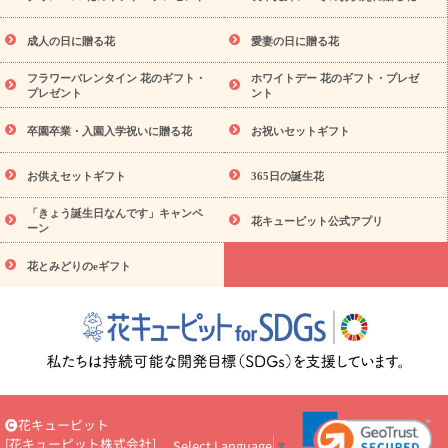
スタイルから探す
ドフラワー
アレンジメント
花束
スタ
ンド花
お祝い
お供え・お悔やみ
胡蝶蘭
胡蝶蘭・花鉢
ミ
成人の日に贈る花
愛妻の日に贈る花
ディ胡蝶蘭・お祝い
ミディ胡蝶蘭・お供え
世界初の青色胡蝶蘭
フラワーバレンタイン 花のギフト・
ホワイトデー 花のギフト・プレゼ
観葉植物
観葉植物
産直多肉植物
プリザーブドフラワー
プレゼント
ント
お祝い
お供え・お悔やみ
花とセットギフト
セミオーダー
プチギフト（hanamore -ハナモア-）
花とみどりのeギフト
卒園卒業・入園入学祝いに贈る花
お祝いセットギフト
花キューピットのeGfit
カラー
ピンク
イエローオレンジ
予算か
レッド
お花の種類
バラ
ユリ
トルコキキョウ
お供えセットギフト
365日の誕生花
ら探す
お祝い
お祝い・
3000円～
お祝い・
4000円～
お祝
「きょう誕生日なんです」キャンペ
い・
5000円～
お祝い・
7000円～
お祝い・
10000円～
お供
花キューピット公式アプリ
ーン
え・お悔やみ
お供え・お悔やみ・
3000円～
お供え・お悔や
み・
5000円～
お供え・お悔やみ・
7000円～
お供え・お悔や
花とみどりのeギフト
読み物
み・
10000円～
注目されている記事
365日の誕生花カレンダー
開店・開業祝
いのマナー
定年退職祝いのマナー
お祝いを贈るときのマナ
ー・ルール
花キューピットのお祝いコラム一覧
誕生日のお花を
「色彩心理学」で選ぶ方法
結婚祝いの予算相場
出産祝いお役立
ち情報
転職祝いのマナー基礎知識
ペットのお祝いワンポイント
アドバイス
スタンド花（フラスタ）のマナー
お見舞いのマナー
花キューピット
とルール
新築引っ越し祝いコラム
お祝い花のマナー総まとめ
[
花キューピット株式会社
]
Select Language
▼