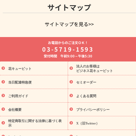
サイトマップ
サイトマップを見る>>
よく贈られる花
お祝いの花特集
誕生日フラワーギフト特集
お電話からのご注文ＯＫ！
8月の誕生花(トルコキキョウ)
開店・開業祝い
退職祝い
結
03-5719-1593
婚記念日
お供え・お悔やみ
お供え・お悔やみの花
四十九日
受付時間 午前9:00～午後5:30
法要以降に贈る花
通夜・葬儀に贈る花
胡蝶蘭・花鉢
プリザ
ーブドフラワー
季節のイベント
ひまわり ギフト・プレゼント
法人のお客様は
季節のイベント
花キューピット
特集
お盆 花（新盆・初盆）
お盆 花（新
ビジネス花キューピット
盆・初盆）
お盆 花（新盆・初盆）
お盆・お供え 花とセットギ
フト
お盆・お供え プリザーブドフラワー
ひまわり ギフト・プ
当日配達特急便
セミオーダー
レゼント特集
夏の花贈り・お中元・暑中見舞い 花のギフト特集
敬老の日におくる花ギフト・プレゼント特集
敬老の日におくる
ご利用ガイド
よくある質問
花ギフト・プレゼント特集
敬老の日 花のおすすめランキング
敬
老の日 花鉢植えのギフト・プレゼント特集
敬老の日 花とセットギ
会社概要
プライバシーポリシー
フト・プレゼント特集
敬老の日の花 全てのギフト一覧
キャン
ペーン
映画『ウォーターガーディアンズ』コラボキャンペーン
特定商取引に関する法律に基づく表
X（旧Twitter）
示
誕生日の花を探す
「きょう誕生日なんです」キャンペーン
誕生日フラワーギフト
誕生日フラワーギフト特集
誕生日フラワ