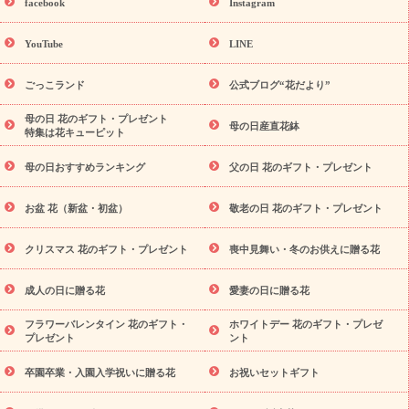
facebook
Instagram
ーギフト商品一覧
バラ
ユリ
トルコキキョウ
8月の誕生花
(トルコキキョウ)
9月の誕生花(リンドウ)
誕生日セットギフト
YouTube
LINE
用途か
キャンペーン
「きょう誕生日なんです」キャンペーン
ら探す
お祝いの花特集
当日配達特急便
お祝い商品一覧
お
ごっこランド
公式ブログ“花だより”
祝い
開店・開業祝い
新築・引っ越し祝い
退職祝い
結婚記
念日
結婚祝い
出産祝い
退院祝い・快気祝い
還暦祝い・長
母の日 花のギフト・プレゼント
母の日産直花鉢
特集は花キューピット
寿祝い
プチギフト
ペットのお祝いフラワー
お中元・暑中見
舞い
敬老の日
お供え・お悔やみ
当日配達特急便 お供え
お
母の日おすすめランキング
父の日 花のギフト・プレゼント
供え・お悔やみ商品一覧
お供え・お悔やみの花
四十九日法要以
降に贈る花
通夜・葬儀に贈る花
お供え お花とセットギフト
お盆 花（新盆・初盆）
敬老の日 花のギフト・プレゼント
お供え プリザーブドフラワー
ペットのお供えフラワー
お盆（新
盆・初盆）
その他
お祝い返し
お見舞い
お取り寄せギフト
ビジネス用
ご自宅用
観葉植物
ミディ胡蝶蘭
プリザーブ
クリスマス 花のギフト・プレゼント
喪中見舞い・冬のお供えに贈る花
スタイルから探す
ドフラワー
アレンジメント
花束
スタ
ンド花
お祝い
お供え・お悔やみ
胡蝶蘭
胡蝶蘭・花鉢
ミ
成人の日に贈る花
愛妻の日に贈る花
ディ胡蝶蘭・お祝い
ミディ胡蝶蘭・お供え
世界初の青色胡蝶蘭
フラワーバレンタイン 花のギフト・
ホワイトデー 花のギフト・プレゼ
観葉植物
観葉植物
産直多肉植物
プリザーブドフラワー
プレゼント
ント
お祝い
お供え・お悔やみ
花とセットギフト
セミオーダー
プチギフト（hanamore -ハナモア-）
花とみどりのeギフト
卒園卒業・入園入学祝いに贈る花
お祝いセットギフト
花キューピットのeGfit
カラー
ピンク
イエローオレンジ
予算か