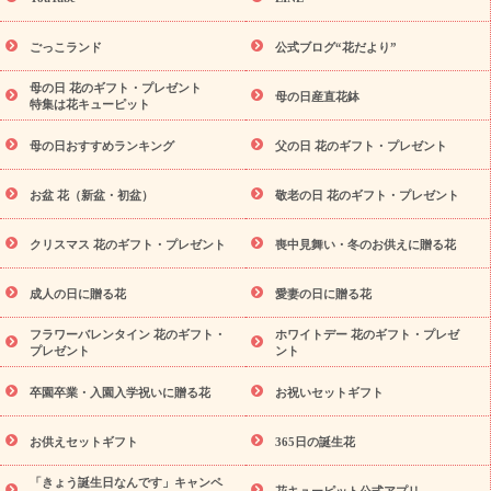
用途か
キャンペーン
「きょう誕生日なんです」キャンペーン
ら探す
お祝いの花特集
当日配達特急便
お祝い商品一覧
お
ごっこランド
公式ブログ“花だより”
祝い
開店・開業祝い
新築・引っ越し祝い
退職祝い
結婚記
念日
結婚祝い
出産祝い
退院祝い・快気祝い
還暦祝い・長
母の日 花のギフト・プレゼント
母の日産直花鉢
特集は花キューピット
寿祝い
プチギフト
ペットのお祝いフラワー
お中元・暑中見
舞い
敬老の日
お供え・お悔やみ
当日配達特急便 お供え
お
母の日おすすめランキング
父の日 花のギフト・プレゼント
供え・お悔やみ商品一覧
お供え・お悔やみの花
四十九日法要以
降に贈る花
通夜・葬儀に贈る花
お供え お花とセットギフト
お盆 花（新盆・初盆）
敬老の日 花のギフト・プレゼント
お供え プリザーブドフラワー
ペットのお供えフラワー
お盆（新
盆・初盆）
その他
お祝い返し
お見舞い
お取り寄せギフト
ビジネス用
ご自宅用
観葉植物
ミディ胡蝶蘭
プリザーブ
クリスマス 花のギフト・プレゼント
喪中見舞い・冬のお供えに贈る花
スタイルから探す
ドフラワー
アレンジメント
花束
スタ
ンド花
お祝い
お供え・お悔やみ
胡蝶蘭
胡蝶蘭・花鉢
ミ
成人の日に贈る花
愛妻の日に贈る花
ディ胡蝶蘭・お祝い
ミディ胡蝶蘭・お供え
世界初の青色胡蝶蘭
フラワーバレンタイン 花のギフト・
ホワイトデー 花のギフト・プレゼ
観葉植物
観葉植物
産直多肉植物
プリザーブドフラワー
プレゼント
ント
お祝い
お供え・お悔やみ
花とセットギフト
セミオーダー
プチギフト（hanamore -ハナモア-）
花とみどりのeギフト
卒園卒業・入園入学祝いに贈る花
お祝いセットギフト
花キューピットのeGfit
カラー
ピンク
イエローオレンジ
予算か
レッド
お花の種類
バラ
ユリ
トルコキキョウ
お供えセットギフト
365日の誕生花
ら探す
お祝い
お祝い・
3000円～
お祝い・
4000円～
お祝
「きょう誕生日なんです」キャンペ
い・
5000円～
お祝い・
7000円～
お祝い・
10000円～
お供
花キューピット公式アプリ