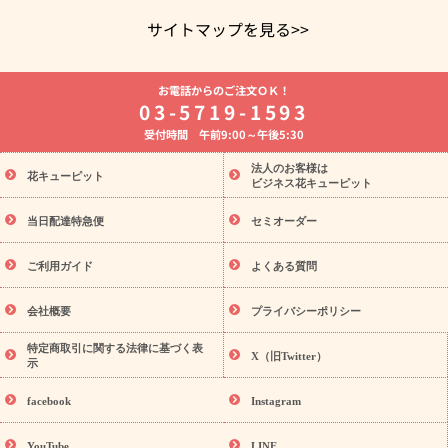
サイトマップを見る>>
よく贈られる花
お祝いの花特集
誕生日フラワーギフト特集
お電話からのご注文ＯＫ！
8月の誕生花(トルコキキョウ)
開店・開業祝い
退職祝い
結
03-5719-1593
婚記念日
お供え・お悔やみ
お供え・お悔やみの花
四十九日
受付時間 午前9:00～午後5:30
法要以降に贈る花
通夜・葬儀に贈る花
胡蝶蘭・花鉢
プリザ
ーブドフラワー
季節のイベント
ひまわり ギフト・プレゼント
法人のお客様は
季節のイベント
花キューピット
特集
お盆 花（新盆・初盆）
お盆 花（新
ビジネス花キューピット
盆・初盆）
お盆 花（新盆・初盆）
お盆・お供え 花とセットギ
フト
お盆・お供え プリザーブドフラワー
ひまわり ギフト・プ
当日配達特急便
セミオーダー
レゼント特集
夏の花贈り・お中元・暑中見舞い 花のギフト特集
敬老の日におくる花ギフト・プレゼント特集
敬老の日におくる
ご利用ガイド
よくある質問
花ギフト・プレゼント特集
敬老の日 花のおすすめランキング
敬
老の日 花鉢植えのギフト・プレゼント特集
敬老の日 花とセットギ
会社概要
プライバシーポリシー
フト・プレゼント特集
敬老の日の花 全てのギフト一覧
キャン
ペーン
映画『ウォーターガーディアンズ』コラボキャンペーン
特定商取引に関する法律に基づく表
X（旧Twitter）
示
誕生日の花を探す
「きょう誕生日なんです」キャンペーン
誕生日フラワーギフト
誕生日フラワーギフト特集
誕生日フラワ
facebook
Instagram
ーギフト商品一覧
バラ
ユリ
トルコキキョウ
8月の誕生花
(トルコキキョウ)
9月の誕生花(リンドウ)
誕生日セットギフト
YouTube
LINE