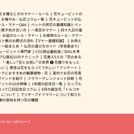
えを贈るときのマナー・ルール
花キューピットの
・お悔やみ・仏花コラム一覧
花キューピットの仏
ル・マナーQ&A
ペットの供花の基礎知識とペッ
を癒す向き合い方
一周忌のマナー
四十九日の基
お盆のルール・マナー
お彼岸のルール・マナー
スト教のお葬式の流れ【マナー基礎知識】
お供え
ナー総まとめ
仏花の選び方ガイド（早見表あり)
ューピット×専門家
CO2排出量削減 / SDGsを考
プロ直伝10のテクニック
花美人5人の「花のある
」
美しい“花とお祝い”の世界
花贈りをもっと
たい
男性は花をもらってうれしい？アンケート
ークにおすすめの観葉植物・花
室内でお花の写真
ポイントを紹介
フラワーアレンジメント診断
花
ピットの10の特徴
1年間の記念日一覧
カップル
合って〇日記念日コラム
8月の誕生花「トルコキ
」について
プリザーブドフラワーについて知りた
謝の意味を持つ花の種類
ライバシーポリシー