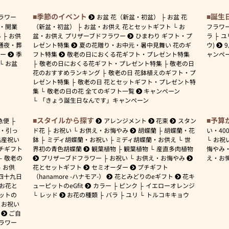
季節のイベント
誕生
ラワー
お盆 花（新盆・初盆）
お盆 花
・開業
（新盆・初盆）
お盆・お供え 花とセットギフト
お
フラワ
み
お供
盆・お供え プリザーブドフラワー
ひまわり ギフト・プ
ラ
ユ
通夜・葬
レゼント特集
夏の花贈り・お中元・暑中見舞い 花のギ
ウ)
ワー
季
フト特集
敬老の日におくる花ギフト・プレゼント特集
ャンペ
お盆
敬老の日におくる花ギフト・プレゼント特集
敬老の日
花のおすすめランキング
敬老の日 花鉢植えのギフト・プ
レゼント特集
敬老の日 花とセットギフト・プレゼント特
集
敬老の日の花 全てのギフト一覧
キャンペーン
「きょう誕生日なんです」キャンペーン
スタイルから探す
予算
急便
アレンジメント
花束
スタン
・引っ
ド花
お祝い
お供え・お悔やみ
胡蝶蘭
胡蝶蘭・花
い・
40
出産祝い
鉢
ミディ胡蝶蘭・お祝い
ミディ胡蝶蘭・お供え
世
お祝
チギフト
界初の青色胡蝶蘭
観葉植物
観葉植物
産直多肉植物
悔やみ
敬老の
プリザーブドフラワー
お祝い
お供え・お悔やみ
え・お
お供
花とセットギフト
セミオーダー
プチギフト
四十九日
（hanamore -ハナモア-）
花とみどりのeギフト
花キ
 お花と
ューピットのeGfit
カラー
ピンク
イエローオレンジ
ットの
レッド
お花の種類
バラ
ユリ
トルコキキョウ
お祝い
ご自
ラワー