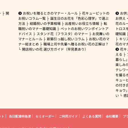
ー
開
お祝いを贈るときのマナー・ルール
花キューピットの
お供
お祝いコラム一覧
誕生日のお花を「色彩心理学」で選ぶ
お供え
方法
結婚祝いの予算相場
出産祝いお役立ち情報
転
花のルー
職祝いのマナー基礎知識
ペットのお祝いワンポイントア
トロス
ドバイス
スタンド花（フラスタ）のマナー
お見舞いの
礎知識
マナーとルール
新築引っ越し祝いコラム
お祝い花のマ
キリ
ナー総まとめ
職場上司や先輩へ贈るお祝い花の正解は？
花のマ
開店祝いの花 選び方ガイド（早見表あり）
花キ
える
暮らし
楽しみ
テレワ
を撮る
キュー
の付き
キョウ
い
感
ット
当日配達特急便
セミオーダー
ご利用ガイド
よくある質問
会社概要
プ