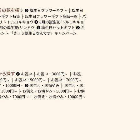
日の花を探す
誕生日フラワーギフト
誕生日
ーギフト特集
誕生日フラワーギフト商品一覧
バ
リ
トルコキキョウ
8月の誕生花(トルコキキョ
9月の誕生花(リンドウ)
誕生日セットギフト
キ
ーン
「きょう誕生日なんです」キャンペーン
から探す
お祝い
お祝い・
3000円～
お祝
00円～
お祝い・
5000円～
お祝い・
7000円～
い・
10000円～
お供え・お悔やみ
お供え・お
・
3000円～
お供え・お悔やみ・
5000円～
お供
悔やみ・
7000円～
お供え・お悔やみ・
10000円～