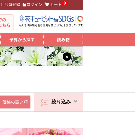
0
会員登録
ログイン
カート
。
での
こちら
予算から探す
読み物
×
価格の高い順
絞り込み