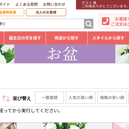
ゲスト 様
ガイド
よくある質問
お問い合わせ
ご利用ありがとうございます
配達特急便
法人のお客様
お電話
ご注文は
誕生日の花を探す
用途から探す
スタイルから探す
一致度順
人気の高い順
価格の安い順
並び替え
経ってから実行してください。