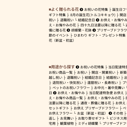
よく贈られる花
お祝いの花特集
誕生日フ
ギフト特集
8月の誕生花(トルコキキョウ)
開店
祝い
退職祝い
結婚記念日
お供え・お悔や
え・お悔やみの花
四十九日法要以降に贈る花
儀に贈る花
胡蝶蘭・花鉢
プリザーブドフラ
節のイベント
ひまわり ギフト・プレゼント特集
花（新盆・初盆）
用途から探す
お祝いの花特集
当日配達特
お祝い商品一覧
お祝い
開店・開業祝い
新築
越し祝い
退職祝い
結婚記念日
結婚祝い
退院祝い・快気祝い
還暦祝い・長寿祝い
プ
ペットのお祝いフラワー
お中元・暑中見舞い
日
お供え・お悔やみ
当日配達特急便 お供え
え・お悔やみ商品一覧
お供え・お悔やみの花
法要以降に贈る花
通夜・葬儀に贈る花
お供え
セットギフト
お供え プリザーブドフラワー
ペ
お供えフラワー
お盆（新盆・初盆）
その他
返し
お見舞い
お取り寄せギフト
ビジネス用
宅用
観葉植物
ミディ胡蝶蘭
プリザーブドフ