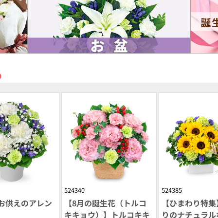
め
524340
524385
お供えのアレン
【8月の誕生花（トルコ
【ひまわり特集
キキョウ）】トルコキキ
りのナチュラル