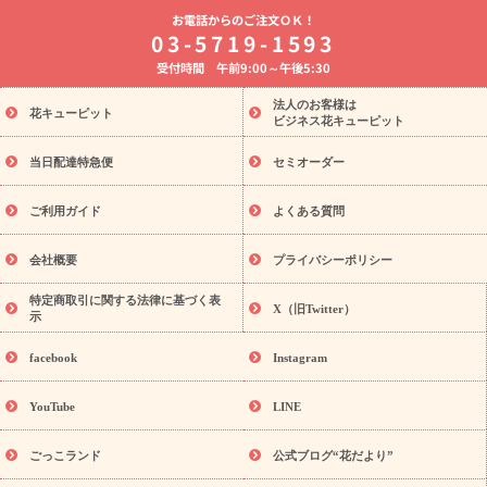
よく贈られる花
お祝いの花特集
誕生日フラワーギフト特集
お電話からのご注文ＯＫ！
8月の誕生花(トルコキキョウ)
開店・開業祝い
退職祝い
結
03-5719-1593
婚記念日
お供え・お悔やみ
お供え・お悔やみの花
四十九日
受付時間 午前9:00～午後5:30
法要以降に贈る花
通夜・葬儀に贈る花
胡蝶蘭・花鉢
プリザ
ーブドフラワー
季節のイベント
ひまわり ギフト・プレゼント
法人のお客様は
季節のイベント
花キューピット
特集
お盆 花（新盆・初盆）
お盆 花（新
ビジネス花キューピット
盆・初盆）
お盆 花（新盆・初盆）
お盆・お供え 花とセットギ
フト
お盆・お供え プリザーブドフラワー
ひまわり ギフト・プ
当日配達特急便
セミオーダー
レゼント特集
夏の花贈り・お中元・暑中見舞い 花のギフト特集
敬老の日におくる花ギフト・プレゼント特集
敬老の日におくる
ご利用ガイド
よくある質問
花ギフト・プレゼント特集
敬老の日 花のおすすめランキング
敬
老の日 花鉢植えのギフト・プレゼント特集
敬老の日 花とセットギ
会社概要
プライバシーポリシー
フト・プレゼント特集
敬老の日の花 全てのギフト一覧
キャン
ペーン
映画『ウォーターガーディアンズ』コラボキャンペーン
特定商取引に関する法律に基づく表
X（旧Twitter）
示
誕生日の花を探す
「きょう誕生日なんです」キャンペーン
誕生日フラワーギフト
誕生日フラワーギフト特集
誕生日フラワ
facebook
Instagram
ーギフト商品一覧
バラ
ユリ
トルコキキョウ
8月の誕生花
(トルコキキョウ)
9月の誕生花(リンドウ)
誕生日セットギフト
YouTube
LINE
用途か
キャンペーン
「きょう誕生日なんです」キャンペーン
ら探す
お祝いの花特集
当日配達特急便
お祝い商品一覧
お
ごっこランド
公式ブログ“花だより”
祝い
開店・開業祝い
新築・引っ越し祝い
退職祝い
結婚記