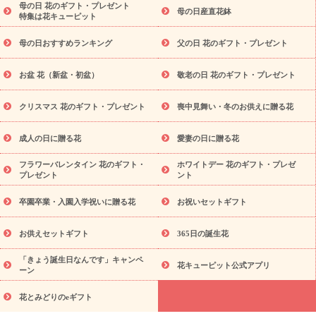
念日
結婚祝い
出産祝い
退院祝い・快気祝い
還暦祝い・長
母の日 花のギフト・プレゼント
母の日産直花鉢
特集は花キューピット
寿祝い
プチギフト
ペットのお祝いフラワー
お中元・暑中見
舞い
敬老の日
お供え・お悔やみ
当日配達特急便 お供え
お
母の日おすすめランキング
父の日 花のギフト・プレゼント
供え・お悔やみ商品一覧
お供え・お悔やみの花
四十九日法要以
降に贈る花
通夜・葬儀に贈る花
お供え お花とセットギフト
お盆 花（新盆・初盆）
敬老の日 花のギフト・プレゼント
お供え プリザーブドフラワー
ペットのお供えフラワー
お盆（新
盆・初盆）
その他
お祝い返し
お見舞い
お取り寄せギフト
ビジネス用
ご自宅用
観葉植物
ミディ胡蝶蘭
プリザーブ
クリスマス 花のギフト・プレゼント
喪中見舞い・冬のお供えに贈る花
スタイルから探す
ドフラワー
アレンジメント
花束
スタ
ンド花
お祝い
お供え・お悔やみ
胡蝶蘭
胡蝶蘭・花鉢
ミ
成人の日に贈る花
愛妻の日に贈る花
ディ胡蝶蘭・お祝い
ミディ胡蝶蘭・お供え
世界初の青色胡蝶蘭
フラワーバレンタイン 花のギフト・
ホワイトデー 花のギフト・プレゼ
観葉植物
観葉植物
産直多肉植物
プリザーブドフラワー
プレゼント
ント
お祝い
お供え・お悔やみ
花とセットギフト
セミオーダー
プチギフト（hanamore -ハナモア-）
花とみどりのeギフト
卒園卒業・入園入学祝いに贈る花
お祝いセットギフト
花キューピットのeGfit
カラー
ピンク
イエローオレンジ
予算か
レッド
お花の種類
バラ
ユリ
トルコキキョウ
お供えセットギフト
365日の誕生花
ら探す
お祝い
お祝い・
3000円～
お祝い・
4000円～
お祝
「きょう誕生日なんです」キャンペ
い・
5000円～
お祝い・
7000円～
お祝い・
10000円～
お供
花キューピット公式アプリ
ーン
え・お悔やみ
お供え・お悔やみ・
3000円～
お供え・お悔や
み・
5000円～
お供え・お悔やみ・
7000円～
お供え・お悔や
花とみどりのeギフト
読み物
み・
10000円～