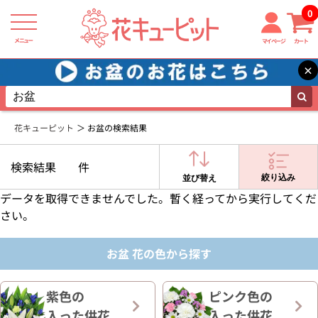
0
メニュー
マイページ
カート
×
花キューピット
お盆の検索結果
検索結果
件
絞り込み
並び替え
データを取得できませんでした。暫く経ってから実行してくだ
さい。
お盆 花の色から探す
紫色の
ピンク色の
入った供花
入った供花