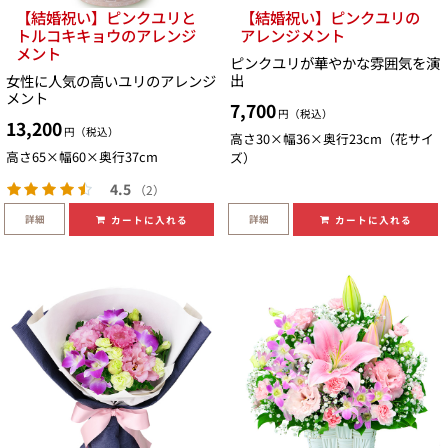
【結婚祝い】ピンクユリと
【結婚祝い】ピンクユリの
トルコキキョウのアレンジ
アレンジメント
メント
ピンクユリが華やかな雰囲気を演
出
女性に人気の高いユリのアレンジ
メント
7,700
円（税込）
13,200
円（税込）
高さ30×幅36×奥行23cm（花サイ
高さ65×幅60×奥行37cm
ズ）
4.5
（2）
詳細
詳細
カートに入れる
カートに入れる