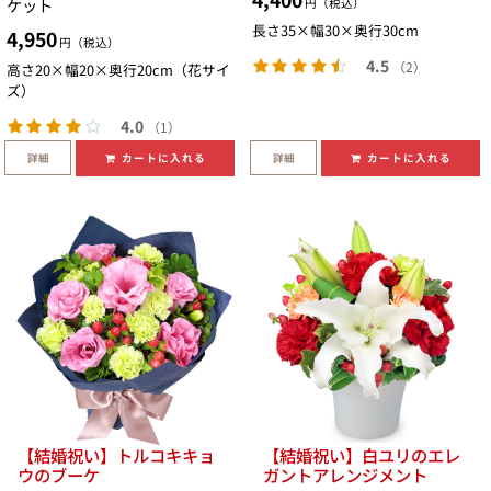
ケット
円（税込）
長さ35×幅30×奥行30cm
4,950
円（税込）
4.5
（2）
高さ20×幅20×奥行20cm（花サイ
ズ）
4.0
（1）
詳細
詳細
カートに入れる
カートに入れる
【結婚祝い】トルコキキョ
【結婚祝い】白ユリのエレ
ウのブーケ
ガントアレンジメント