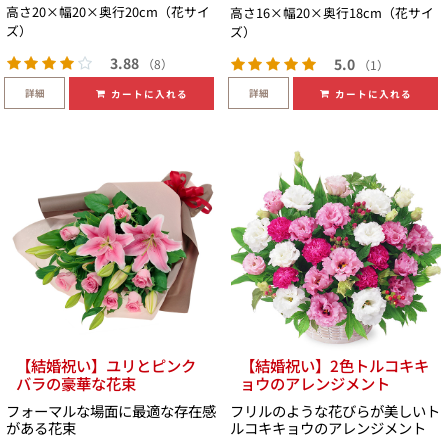
高さ20×幅20×奥行20cm（花サイ
高さ16×幅20×奥行18cm（花サイ
ズ）
ズ）
3.88
5.0
（8）
（1）
詳細
詳細
カートに入れる
カートに入れる
【結婚祝い】ユリとピンク
【結婚祝い】2色トルコキキ
バラの豪華な花束
ョウのアレンジメント
フォーマルな場面に最適な存在感
フリルのような花びらが美しいト
がある花束
ルコキキョウのアレンジメント