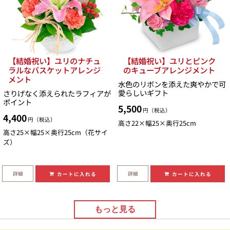
【結婚祝い】ユリのナチュ
【結婚祝い】ユリとピンク
ラルなバスケットアレンジ
のキューブアレンジメント
メント
水色のリボンを添えた爽やかで可
愛らしいギフト
さりげなく添えられたラフィアが
ポイント
5,500
円（税込）
4,400
円（税込）
高さ22×幅25×奥行25cm
高さ25×幅25×奥行25cm（花サイ
ズ）
詳細
詳細
カートに入れる
カートに入れる
もっと見る