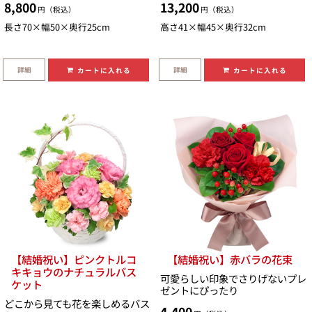
8,800
13,200
円（税込）
円（税込）
長さ70×幅50×奥行25cm
高さ41×幅45×奥行32cm
詳細
詳細
カートに入れる
カートに入れる
【結婚祝い】ピンクトルコ
【結婚祝い】赤バラの花束
キキョウのナチュラルバス
可愛らしい印象でさりげないプレ
ケット
ゼントにぴったり
どこから見ても花を楽しめるバス
4,400