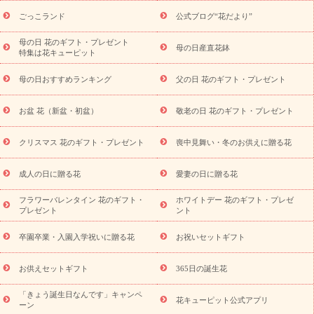
ら探す
お祝いの花特集
当日配達特急便
お祝い商品一覧
お
ごっこランド
公式ブログ“花だより”
祝い
開店・開業祝い
新築・引っ越し祝い
退職祝い
結婚記
念日
結婚祝い
出産祝い
退院祝い・快気祝い
還暦祝い・長
母の日 花のギフト・プレゼント
母の日産直花鉢
特集は花キューピット
寿祝い
プチギフト
ペットのお祝いフラワー
お中元・暑中見
舞い
敬老の日
お供え・お悔やみ
当日配達特急便 お供え
お
母の日おすすめランキング
父の日 花のギフト・プレゼント
供え・お悔やみ商品一覧
お供え・お悔やみの花
四十九日法要以
降に贈る花
通夜・葬儀に贈る花
お供え お花とセットギフト
お盆 花（新盆・初盆）
敬老の日 花のギフト・プレゼント
お供え プリザーブドフラワー
ペットのお供えフラワー
お盆（新
盆・初盆）
その他
お祝い返し
お見舞い
お取り寄せギフト
ビジネス用
ご自宅用
観葉植物
ミディ胡蝶蘭
プリザーブ
クリスマス 花のギフト・プレゼント
喪中見舞い・冬のお供えに贈る花
スタイルから探す
ドフラワー
アレンジメント
花束
スタ
ンド花
お祝い
お供え・お悔やみ
胡蝶蘭
胡蝶蘭・花鉢
ミ
成人の日に贈る花
愛妻の日に贈る花
ディ胡蝶蘭・お祝い
ミディ胡蝶蘭・お供え
世界初の青色胡蝶蘭
フラワーバレンタイン 花のギフト・
ホワイトデー 花のギフト・プレゼ
観葉植物
観葉植物
産直多肉植物
プリザーブドフラワー
プレゼント
ント
お祝い
お供え・お悔やみ
花とセットギフト
セミオーダー
プチギフト（hanamore -ハナモア-）
花とみどりのeギフト
花
卒園卒業・入園入学祝いに贈る花
お祝いセットギフト
キューピットのeGfit
カラー
ピンク
イエローオレンジ
レッ
予算から探す
ド
お花の種類
バラ
ユリ
トルコキキョウ
お供えセットギフト
365日の誕生花
お祝い
お祝い・
3000円～
お祝い・
4000円～
お祝い・
5000円～
お祝い・
7000円～
お祝い・
10000円～
お供え・お
「きょう誕生日なんです」キャンペ
花キューピット公式アプリ
ーン
悔やみ
お供え・お悔やみ・
3000円～
お供え・お悔やみ・
5000