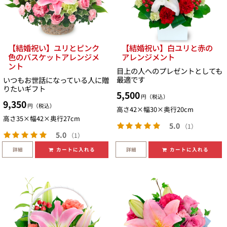
【結婚祝い】ユリとピンク
【結婚祝い】白ユリと赤の
色のバスケットアレンジメ
アレンジメント
ント
目上の人へのプレゼントとしても
最適です
いつもお世話になっている人に贈
りたいギフト
5,500
円（税込）
9,350
円（税込）
高さ42×幅30×奥行20cm
高さ35×幅42×奥行27cm
5.0
（1）
5.0
（1）
詳細
詳細
カートに入れる
カートに入れる