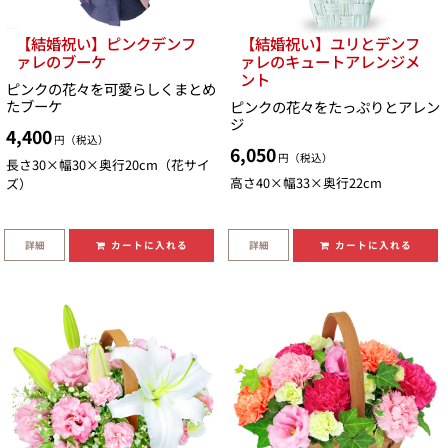
【結婚祝い】ピンクデンフ
【結婚祝い】ユリとデンフ
ァレのブーケ
ァレのキュートアレンジメ
ント
ピンクの花々を可愛らしくまとめ
たブーケ
ピンクの花々をたっぷりとアレン
ジ
4,400
円（税込）
6,050
円（税込）
長さ30×幅30×奥行20cm（花サイ
高さ40×幅33×奥行22cm
ズ）
詳細
詳細
カートに入れる
カートに入れる