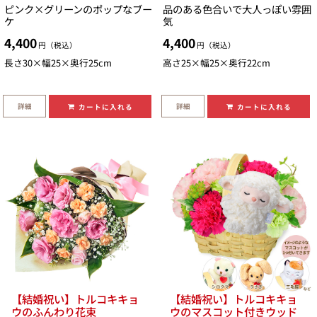
ピンク×グリーンのポップなブー
品のある色合いで大人っぽい雰囲
ケ
気
4,400
4,400
円（税込）
円（税込）
長さ30×幅25×奥行25cm
高さ25×幅25×奥行22cm
詳細
詳細
カートに入れる
カートに入れる
【結婚祝い】トルコキキョ
【結婚祝い】トルコキキョ
ウのふんわり花束
ウのマスコット付きウッド