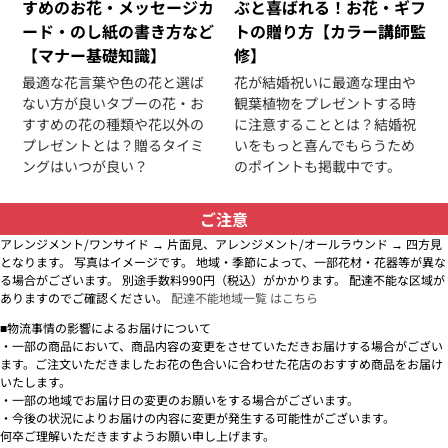
すめのお花・メッセージカ
ぶと喜ばれる！お花・ギフ
ード・のし紙の書き方など
トの贈り方【カラー講師監
【マナー基礎知識】
修】
最適な花言葉や色の花と選ば
花が結婚祝いに最適な理由や
ない方が良いタブーの花・お
観葉植物をプレゼントする時
すすめの花の種類や花以外の
に注意することとは？結婚祝
プレゼントとは？贈るタイミ
いをもっと喜んでもらうため
ングはいつが良い？
のポイントも掲載中です。
ご注意
アレンジメント/ワンサイド → 片面見、アレンジメント/オールラウンド → 四方見
となります。 写真はイメージです。 地域・季節によって、一部花材・花器等が異な
る場合がございます。 別途手数料990円（税込）がかかります。 配達不能な区域が
ありますのでご確認ください。
配達不能地域一覧 はこちら
■物流事情の影響によるお届けについて
・一部の商品において、商品内容の変更をさせていただきお届けする場合がござい
ます。ご注文いただきましたお花の色合いに合わせた花店のおすすめ商品をお届け
いたします。
・一部の地域でお届け日の変更のお願いをする場合がございます。
・今後の状況によりお届けの内容に変更が発生する可能性がございます。
何卒ご理解いただきますようお願い申し上げます。