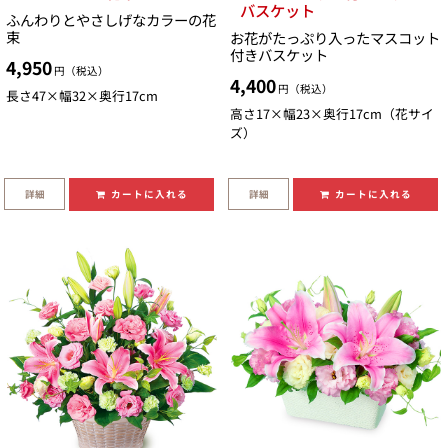
バスケット
ふんわりとやさしげなカラーの花
束
お花がたっぷり入ったマスコット
付きバスケット
4,950
円（税込）
4,400
円（税込）
長さ47×幅32×奥行17cm
高さ17×幅23×奥行17cm（花サイ
ズ）
詳細
詳細
カートに入れる
カートに入れる