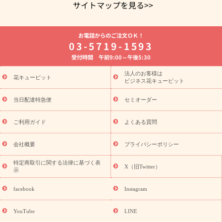
サイトマップを見る>>
よく贈られる花
お祝いの花特集
誕生日フラワーギフト特集
お電話からのご注文ＯＫ！
8月の誕生花(トルコキキョウ)
開店・開業祝い
退職祝い
結
03-5719-1593
婚記念日
お供え・お悔やみ
お供え・お悔やみの花
四十九日
受付時間 午前9:00～午後5:30
法要以降に贈る花
通夜・葬儀に贈る花
胡蝶蘭・花鉢
プリザ
ーブドフラワー
季節のイベント
ひまわり ギフト・プレゼント
法人のお客様は
季節のイベント
花キューピット
特集
お盆 花（新盆・初盆）
お盆 花（新
ビジネス花キューピット
盆・初盆）
お盆 花（新盆・初盆）
お盆・お供え 花とセットギ
フト
お盆・お供え プリザーブドフラワー
ひまわり ギフト・プ
当日配達特急便
セミオーダー
レゼント特集
夏の花贈り・お中元・暑中見舞い 花のギフト特集
敬老の日におくる花ギフト・プレゼント特集
敬老の日におくる
ご利用ガイド
よくある質問
花ギフト・プレゼント特集
敬老の日 花のおすすめランキング
敬
老の日 花鉢植えのギフト・プレゼント特集
敬老の日 花とセットギ
会社概要
プライバシーポリシー
フト・プレゼント特集
敬老の日の花 全てのギフト一覧
キャン
ペーン
映画『ウォーターガーディアンズ』コラボキャンペーン
特定商取引に関する法律に基づく表
X（旧Twitter）
示
誕生日の花を探す
「きょう誕生日なんです」キャンペーン
誕生日フラワーギフト
誕生日フラワーギフト特集
誕生日フラワ
facebook
Instagram
ーギフト商品一覧
バラ
ユリ
トルコキキョウ
8月の誕生花
(トルコキキョウ)
9月の誕生花(リンドウ)
誕生日セットギフト
YouTube
LINE
用途か
キャンペーン
「きょう誕生日なんです」キャンペーン