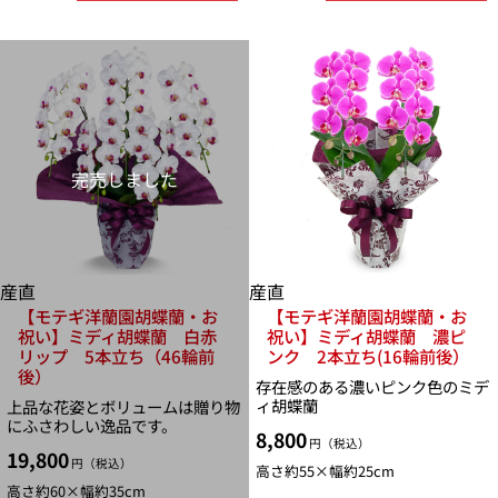
完売しました
産直
産直
【モテギ洋蘭園胡蝶蘭・お
【モテギ洋蘭園胡蝶蘭・お
祝い】ミディ胡蝶蘭 白赤
祝い】ミディ胡蝶蘭 濃ピ
リップ 5本立ち（46輪前
ンク 2本立ち(16輪前後）
後）
存在感のある濃いピンク色のミデ
ィ胡蝶蘭
上品な花姿とボリュームは贈り物
にふさわしい逸品です。
8,800
円（税込）
19,800
円（税込）
高さ約55×幅約25cm
高さ約60×幅約35cm