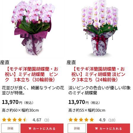
産直
産直
【モテギ洋蘭園胡蝶蘭・お
【モテギ洋蘭園胡蝶蘭・お
祝い】ミディ胡蝶蘭 ピン
祝い】ミディ胡蝶蘭 淡ピン
ク 3本立ち（30輪前後）
ク 3本立ち（24輪前後）
花並びが良く、綺麗なラインの花
淡いピンクの色合いが優しい印象
並びが特徴。
のミディ胡蝶蘭
13,970
13,970
円（税込）
円（税込）
高さ約60×幅約30cm
高さ約55×幅約30cm
4.67
4.9
（3）
（10）
詳細
詳細
カートに入れる
カートに入れる