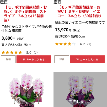
産直
産直
【モテギ洋蘭園胡蝶蘭・お
【モテギ洋蘭園胡蝶蘭・お
祝い】ミディ胡蝶蘭 スト
祝い】ミディ胡蝶蘭 イエ
ライプ 2本立ち(16輪前
ロー 3本立ち（30輪前後）
後）
縁起の良いイエローの胡蝶蘭です
色鮮やかなストライプが特徴の個
13,970
性的な胡蝶蘭
円（税込）
高さ約50×幅約30cm
8,800
円（税込）
4.2
（5）
高さ約55×幅約25cm
5.0
（2）
詳細
詳細
カートに入れる
カートに入れる
完売しました