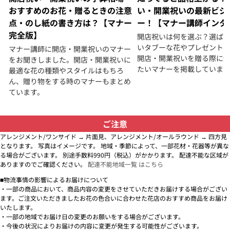
おすすめのお花・贈るときの注意
い・開業祝いの最新ビジ
点・のし紙の書き方は？【マナー
ー！【マナー講師インタ
完全版】
開店祝いは何を選ぶ？選ば
いタブーな花やプレゼント
マナー講師に開店・開業祝いのマナー
開店・開業祝いを贈る際に
をお聞きしました。開店・開業祝いに
たいマナーを掲載していま
最適な花の種類やスタイルはもちろ
ん、贈り物をする時のマナーもまとめ
ています。
ご注意
アレンジメント/ワンサイド → 片面見、アレンジメント/オールラウンド → 四方見
となります。 写真はイメージです。 地域・季節によって、一部花材・花器等が異な
る場合がございます。 別途手数料990円（税込）がかかります。 配達不能な区域が
ありますのでご確認ください。
配達不能地域一覧 はこちら
■物流事情の影響によるお届けについて
・一部の商品において、商品内容の変更をさせていただきお届けする場合がござい
ます。ご注文いただきましたお花の色合いに合わせた花店のおすすめ商品をお届け
いたします。
・一部の地域でお届け日の変更のお願いをする場合がございます。
・今後の状況によりお届けの内容に変更が発生する可能性がございます。