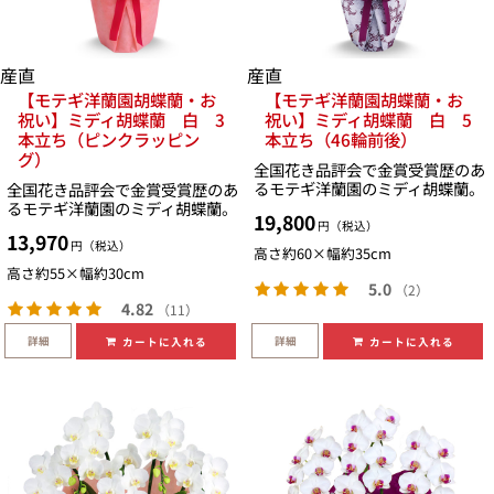
産直
産直
【モテギ洋蘭園胡蝶蘭・お
【モテギ洋蘭園胡蝶蘭・お
祝い】ミディ胡蝶蘭 白 3
祝い】ミディ胡蝶蘭 白 5
本立ち（ピンクラッピン
本立ち（46輪前後）
グ）
全国花き品評会で金賞受賞歴のあ
るモテギ洋蘭園のミディ胡蝶蘭。
全国花き品評会で金賞受賞歴のあ
るモテギ洋蘭園のミディ胡蝶蘭。
19,800
円（税込）
13,970
円（税込）
高さ約60×幅約35cm
高さ約55×幅約30cm
5.0
（2）
4.82
（11）
詳細
詳細
カートに入れる
カートに入れる