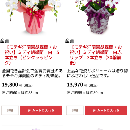
産直
産直
【モテギ洋蘭園胡蝶蘭・お
【モテギ洋蘭園胡蝶蘭・お
祝い】ミディ胡蝶蘭 白 5
祝い】ミディ胡蝶蘭 白赤
本立ち（ピンクラッピン
リップ 3本立ち（30輪前
グ）
後）
全国花き品評会で金賞受賞歴のあ
上品な花姿とボリュームは贈り物
るモテギ洋蘭園のミディ胡蝶蘭。
にふさわしい逸品です。
19,800
13,970
円（税込）
円（税込）
高さ約60×幅約35cm
高さ約55×幅約30cm
詳細
詳細
カートに入れる
カートに入れる