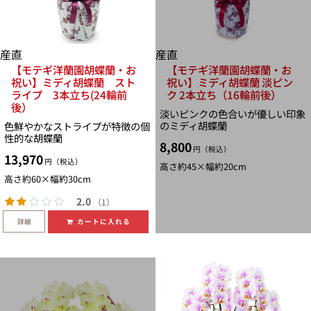
産直
産直
【モテギ洋蘭園胡蝶蘭・お
【モテギ洋蘭園胡蝶蘭・お
祝い】ミディ胡蝶蘭 スト
祝い】ミディ胡蝶蘭 淡ピン
ライプ 3本立ち(24輪前
ク 2本立ち（16輪前後）
後）
淡いピンクの色合いが優しい印象
のミディ胡蝶蘭
色鮮やかなストライプが特徴の個
性的な胡蝶蘭
8,800
円（税込）
13,970
円（税込）
高さ約45×幅約20cm
高さ約60×幅約30cm
2.0
（1）
詳細
カートに入れる