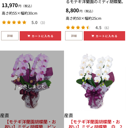
るモテギ洋蘭園のミディ胡蝶蘭。
13,970
円（税込）
8,800
円（税込）
高さ約55×幅約30cm
高さ約50×幅約25cm
5.0
（3）
4.5
（6）
詳細
詳細
カートに入れる
カートに入れる
完売しました
産直
産直
【モテギ洋蘭園胡蝶蘭・お
【モテギ洋蘭園胡蝶蘭・お
祝い】ミディ胡蝶蘭 ピン
祝い】ミディ胡蝶蘭 白 2