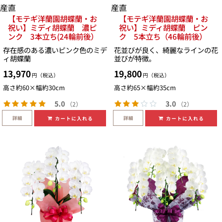
産直
産直
【モテギ洋蘭園胡蝶蘭・お
【モテギ洋蘭園胡蝶蘭・お
祝い】ミディ胡蝶蘭 濃ピ
祝い】ミディ胡蝶蘭 ピン
ンク 3本立ち(24輪前後）
ク 5本立ち（46輪前後）
存在感のある濃いピンク色のミデ
花並びが良く、綺麗なラインの花
ィ胡蝶蘭
並びが特徴。
13,970
19,800
円（税込）
円（税込）
高さ約60×幅約30cm
高さ約65×幅約35cm
5.0
3.0
（2）
（2）
詳細
詳細
カートに入れる
カートに入れる