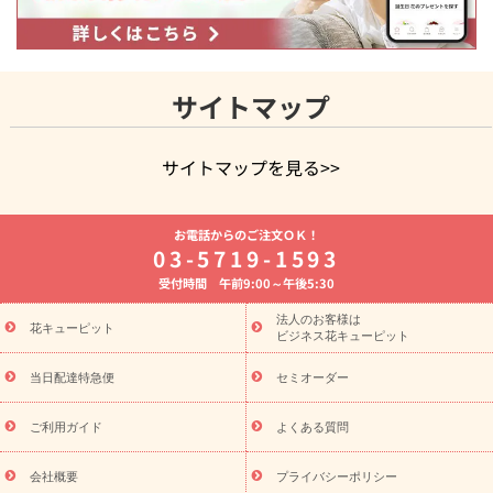
サイトマップ
サイトマップを見る>>
よく贈られる花
お祝いの花特集
誕生日フラワーギフト特集
お電話からのご注文ＯＫ！
8月の誕生花(トルコキキョウ)
開店・開業祝い
退職祝い
結
03-5719-1593
婚記念日
お供え・お悔やみ
お供え・お悔やみの花
四十九日
受付時間 午前9:00～午後5:30
法要以降に贈る花
通夜・葬儀に贈る花
胡蝶蘭・花鉢
プリザ
ーブドフラワー
季節のイベント
ひまわり ギフト・プレゼント
法人のお客様は
季節のイベント
花キューピット
特集
お盆 花（新盆・初盆）
お盆 花（新
ビジネス花キューピット
盆・初盆）
お盆 花（新盆・初盆）
お盆・お供え 花とセットギ
フト
お盆・お供え プリザーブドフラワー
ひまわり ギフト・プ
当日配達特急便
セミオーダー
レゼント特集
夏の花贈り・お中元・暑中見舞い 花のギフト特集
敬老の日におくる花ギフト・プレゼント特集
敬老の日におくる
ご利用ガイド
よくある質問
花ギフト・プレゼント特集
敬老の日 花のおすすめランキング
敬
老の日 花鉢植えのギフト・プレゼント特集
敬老の日 花とセットギ
会社概要
プライバシーポリシー