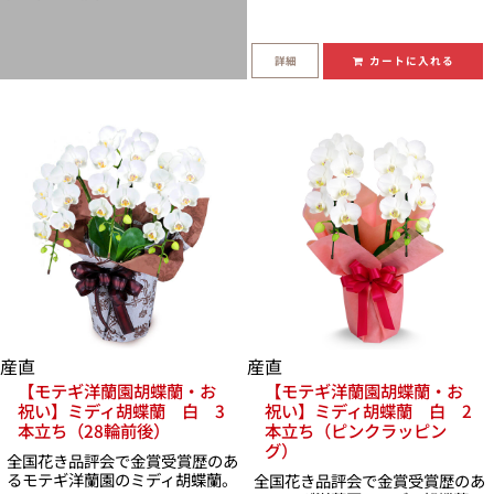
詳細
カートに入れる
産直
産直
【モテギ洋蘭園胡蝶蘭・お
【モテギ洋蘭園胡蝶蘭・お
祝い】ミディ胡蝶蘭 白 3
祝い】ミディ胡蝶蘭 白 2
本立ち（28輪前後）
本立ち（ピンクラッピン
グ）
全国花き品評会で金賞受賞歴のあ
るモテギ洋蘭園のミディ胡蝶蘭。
全国花き品評会で金賞受賞歴のあ