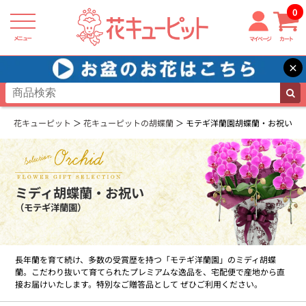
0
メニュー
マイページ
カート
×
花キューピット
花キューピットの胡蝶蘭
モテギ洋蘭園胡蝶蘭・お祝い
ミディ胡蝶蘭・お祝い
（モテギ洋蘭園）
長年蘭を育て続け、多数の受賞歴を持つ「モテギ洋蘭園」のミディ胡蝶
蘭。こだわり抜いて育てられたプレミアムな逸品を、宅配便で産地から直
接お届けいたします。特別なご贈答品として ぜひご利用ください。