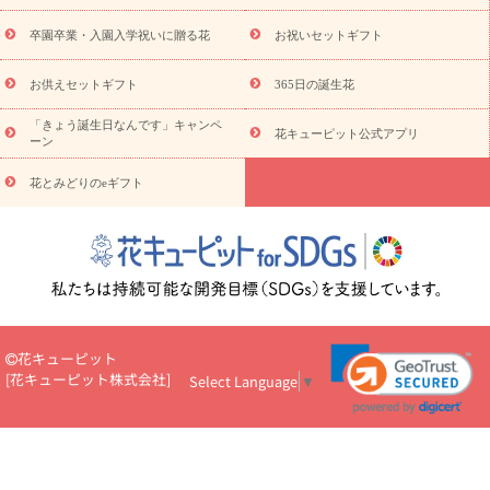
お祝い
お供え・お悔やみ
花とセットギフト
セミオーダー
プチギフト（hanamore -ハナモア-）
花とみどりのeギフト
花
卒園卒業・入園入学祝いに贈る花
お祝いセットギフト
キューピットのeGfit
カラー
ピンク
イエローオレンジ
レッ
予算から探す
ド
お花の種類
バラ
ユリ
トルコキキョウ
お供えセットギフト
365日の誕生花
お祝い
お祝い・
3000円～
お祝い・
4000円～
お祝い・
5000円～
お祝い・
7000円～
お祝い・
10000円～
お供え・お
「きょう誕生日なんです」キャンペ
花キューピット公式アプリ
ーン
悔やみ
お供え・お悔やみ・
3000円～
お供え・お悔やみ・
5000
円～
お供え・お悔やみ・
7000円～
お供え・お悔やみ・
10000
花とみどりのeギフト
読み物
円～
注目されている記事
365日の誕生花カレンダー
開店・開業祝
いのマナー
定年退職祝いのマナー
お祝いを贈るときのマナー・
ルール
花キューピットのお祝いコラム一覧
誕生日のお花を「色
彩心理学」で選ぶ方法
結婚祝いの予算相場
出産祝いお役立ち情
報
転職祝いのマナー基礎知識
ペットのお祝いワンポイントアド
バイス
スタンド花（フラスタ）のマナー
お見舞いのマナーとル
花キューピット
ール
新築引っ越し祝いコラム
お祝い花のマナー総まとめ
職
[
花キューピット株式会社
]
Select Language
▼
場上司や先輩へ贈るお祝い花の正解は？
開店祝いの花 選び方ガイ
ド（早見表あり）
お供えを贈るときのマナー・ルール
花キューピットのお供え・
お悔やみ・仏花コラム一覧
花キューピットの仏花のルール・マナ
ーQ&A
ペットの供花の基礎知識とペットロスを癒す向き合い方