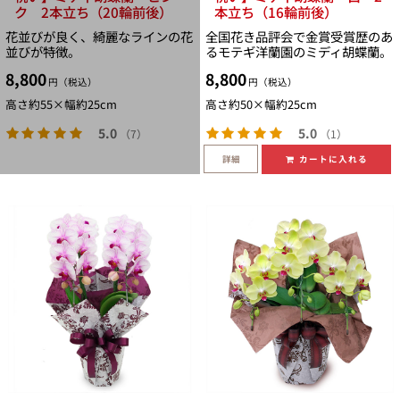
ク 2本立ち（20輪前後）
本立ち（16輪前後）
花並びが良く、綺麗なラインの花
全国花き品評会で金賞受賞歴のあ
並びが特徴。
るモテギ洋蘭園のミディ胡蝶蘭。
8,800
8,800
円（税込）
円（税込）
高さ約55×幅約25cm
高さ約50×幅約25cm
5.0
5.0
（7）
（1）
詳細
カートに入れる