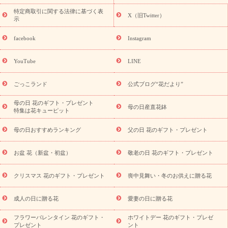
フト・プレゼント特集
敬老の日の花 全てのギフト一覧
キャン
ペーン
映画『ウォーターガーディアンズ』コラボキャンペーン
特定商取引に関する法律に基づく表
X（旧Twitter）
示
誕生日の花を探す
「きょう誕生日なんです」キャンペーン
誕生日フラワーギフト
誕生日フラワーギフト特集
誕生日フラワ
facebook
Instagram
ーギフト商品一覧
バラ
ユリ
トルコキキョウ
8月の誕生花
(トルコキキョウ)
9月の誕生花(リンドウ)
誕生日セットギフト
YouTube
LINE
用途か
キャンペーン
「きょう誕生日なんです」キャンペーン
ら探す
お祝いの花特集
当日配達特急便
お祝い商品一覧
お
ごっこランド
公式ブログ“花だより”
祝い
開店・開業祝い
新築・引っ越し祝い
退職祝い
結婚記
念日
結婚祝い
出産祝い
退院祝い・快気祝い
還暦祝い・長
母の日 花のギフト・プレゼント
母の日産直花鉢
特集は花キューピット
寿祝い
プチギフト
ペットのお祝いフラワー
お中元・暑中見
舞い
敬老の日
お供え・お悔やみ
当日配達特急便 お供え
お
母の日おすすめランキング
父の日 花のギフト・プレゼント
供え・お悔やみ商品一覧
お供え・お悔やみの花
四十九日法要以
降に贈る花
通夜・葬儀に贈る花
お供え お花とセットギフト
お盆 花（新盆・初盆）
敬老の日 花のギフト・プレゼント
お供え プリザーブドフラワー
ペットのお供えフラワー
お盆（新
盆・初盆）
その他
お祝い返し
お見舞い
お取り寄せギフト
ビジネス用
ご自宅用
観葉植物
ミディ胡蝶蘭
プリザーブ
クリスマス 花のギフト・プレゼント
喪中見舞い・冬のお供えに贈る花
スタイルから探す
ドフラワー
アレンジメント
花束
スタ
ンド花
お祝い
お供え・お悔やみ
胡蝶蘭
胡蝶蘭・花鉢
ミ
成人の日に贈る花
愛妻の日に贈る花
ディ胡蝶蘭・お祝い
ミディ胡蝶蘭・お供え
世界初の青色胡蝶蘭
フラワーバレンタイン 花のギフト・
ホワイトデー 花のギフト・プレゼ
観葉植物
観葉植物
産直多肉植物
プリザーブドフラワー
プレゼント
ント