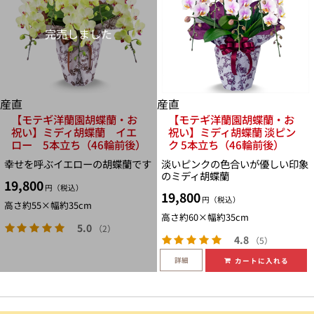
完売しました
産直
産直
【モテギ洋蘭園胡蝶蘭・お
【モテギ洋蘭園胡蝶蘭・お
祝い】ミディ胡蝶蘭 イエ
祝い】ミディ胡蝶蘭 淡ピン
ロー 5本立ち（46輪前後）
ク 5本立ち（46輪前後）
幸せを呼ぶイエローの胡蝶蘭です
淡いピンクの色合いが優しい印象
のミディ胡蝶蘭
19,800
円（税込）
19,800
円（税込）
高さ約55×幅約35cm
高さ約60×幅約35cm
5.0
（2）
4.8
（5）
詳細
カートに入れる