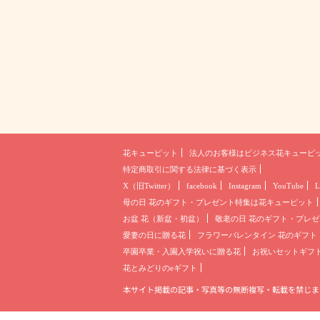
花キューピット
法人のお客様は
ビジネス花キューピ
特定商取引に関する法律に基づく表示
X（旧Twitter）
facebook
Instagram
YouTube
L
母の日 花のギフト・プレゼント
特集は花キューピット
お盆 花（新盆・初盆）
敬老の日 花のギフト・プレゼ
愛妻の日に贈る花
フラワーバレンタイン 花のギフト
卒園卒業・入園入学祝いに贈る花
お祝いセットギフ
花とみどりのeギフト
本サイト掲載の記事・写真等の無断複写・転載を禁じま