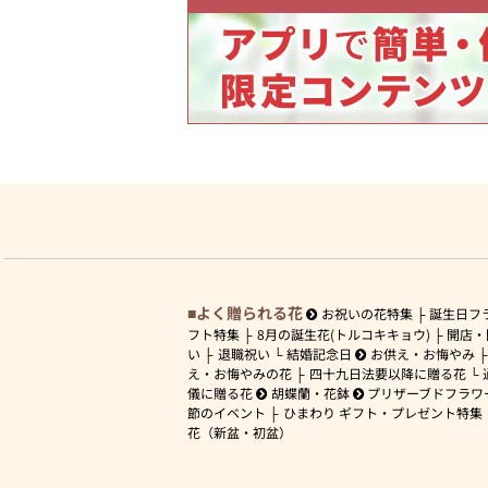
よく贈られる花
お祝いの花特集
誕生日フ
フト特集
8月の誕生花(トルコキキョウ)
開店・
い
退職祝い
結婚記念日
お供え・お悔やみ
え・お悔やみの花
四十九日法要以降に贈る花
儀に贈る花
胡蝶蘭・花鉢
プリザーブドフラワ
節のイベント
ひまわり ギフト・プレゼント特集
花（新盆・初盆）