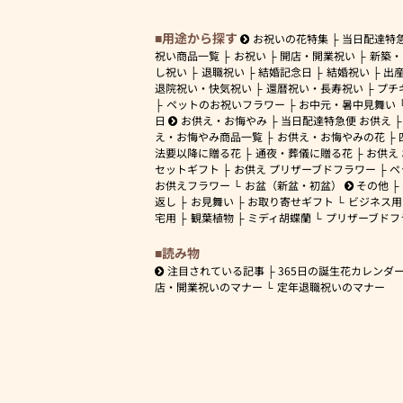
用途から探す
お祝いの花特集
当日配達特
祝い商品一覧
お祝い
開店・開業祝い
新築・
し祝い
退職祝い
結婚記念日
結婚祝い
出
退院祝い・快気祝い
還暦祝い・長寿祝い
プチ
ペットのお祝いフラワー
お中元・暑中見舞い
日
お供え・お悔やみ
当日配達特急便 お供え
え・お悔やみ商品一覧
お供え・お悔やみの花
法要以降に贈る花
通夜・葬儀に贈る花
お供え
セットギフト
お供え プリザーブドフラワー
ペ
お供えフラワー
お盆（新盆・初盆）
その他
返し
お見舞い
お取り寄せギフト
ビジネス用
宅用
観葉植物
ミディ胡蝶蘭
プリザーブドフ
読み物
注目されている記事
365日の誕生花カレンダ
店・開業祝いのマナー
定年退職祝いのマナー