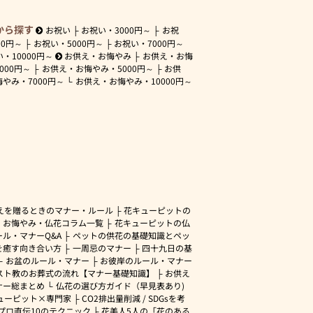
から探す
お祝い
お祝い・
3000円～
お祝
00円～
お祝い・
5000円～
お祝い・
7000円～
い・
10000円～
お供え・お悔やみ
お供え・お悔
3000円～
お供え・お悔やみ・
5000円～
お供
悔やみ・
7000円～
お供え・お悔やみ・
10000円～
えを贈るときのマナー・ルール
花キューピットの
・お悔やみ・仏花コラム一覧
花キューピットの仏
ル・マナーQ&A
ペットの供花の基礎知識とペッ
を癒す向き合い方
一周忌のマナー
四十九日の基
お盆のルール・マナー
お彼岸のルール・マナー
スト教のお葬式の流れ【マナー基礎知識】
お供え
ナー総まとめ
仏花の選び方ガイド（早見表あり)
ューピット×専門家
CO2排出量削減 / SDGsを考
プロ直伝10のテクニック
花美人5人の「花のある