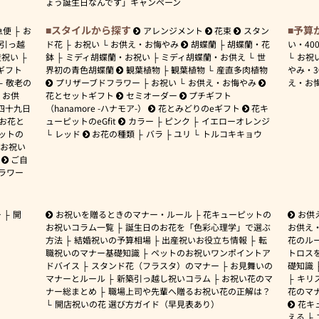
ょう誕生日なんです」キャンペーン
スタイルから探す
予算
急便
お
アレンジメント
花束
スタン
引っ越
ド花
お祝い
お供え・お悔やみ
胡蝶蘭
胡蝶蘭・花
い・
40
産祝い
鉢
ミディ胡蝶蘭・お祝い
ミディ胡蝶蘭・お供え
世
お祝
ギフト
界初の青色胡蝶蘭
観葉植物
観葉植物
産直多肉植物
やみ・
敬老の
プリザーブドフラワー
お祝い
お供え・お悔やみ
え・お
お供
花とセットギフト
セミオーダー
プチギフト
四十九日
（hanamore -ハナモア-）
花とみどりのeギフト
花キ
 お花と
ューピットのeGfit
カラー
ピンク
イエローオレンジ
ットの
レッド
お花の種類
バラ
ユリ
トルコキキョウ
お祝い
ご自
ラワー
ー
開
お祝いを贈るときのマナー・ルール
花キューピットの
お供
お祝いコラム一覧
誕生日のお花を「色彩心理学」で選ぶ
お供え
方法
結婚祝いの予算相場
出産祝いお役立ち情報
転
花のルー
職祝いのマナー基礎知識
ペットのお祝いワンポイントア
トロス
ドバイス
スタンド花（フラスタ）のマナー
お見舞いの
礎知識
マナーとルール
新築引っ越し祝いコラム
お祝い花のマ
キリ
ナー総まとめ
職場上司や先輩へ贈るお祝い花の正解は？
花のマ
開店祝いの花 選び方ガイド（早見表あり）
花キ
える