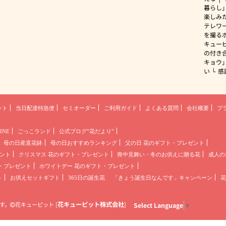
暮らし
楽しみ
テレワ
を撮る
キュー
の付き
キョウ
い
感
ット
当日配達特急便
セミオーダー
ご利用ガイド
よくある質問
会社概要
プ
INE
ごっこランド
公式ブログ“花だより”
母の日産直花鉢
母の日おすすめランキング
父の日 花のギフト・プレゼント
ント
クリスマス 花のギフト・プレゼント
喪中見舞い・冬のお供えに贈る花
成人の
・プレゼント
ホワイトデー 花のギフト・プレゼント
ト
お供えセットギフト
365日の誕生花
「きょう誕生日なんです」キャンペーン
花
花キューピット株式会社
す。
花キューピット
[
]
Select Language
▼