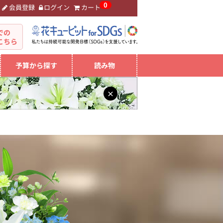
0
会員登録
ログイン
カート
。
での
こちら
予算から探す
読み物
×