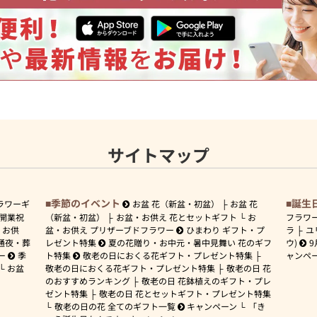
サイトマップ
季節のイベント
誕生
ラワーギ
お盆 花（新盆・初盆）
お盆 花
開業祝
（新盆・初盆）
お盆・お供え 花とセットギフト
お
フラワ
お供
盆・お供え プリザーブドフラワー
ひまわり ギフト・プ
ラ
ユ
通夜・葬
レゼント特集
夏の花贈り・お中元・暑中見舞い 花のギフ
ウ)
9
ー
季
ト特集
敬老の日におくる花ギフト・プレゼント特集
ャンペ
お盆
敬老の日におくる花ギフト・プレゼント特集
敬老の日 花
のおすすめランキング
敬老の日 花鉢植えのギフト・プレ
ゼント特集
敬老の日 花とセットギフト・プレゼント特集
敬老の日の花 全てのギフト一覧
キャンペーン
「き