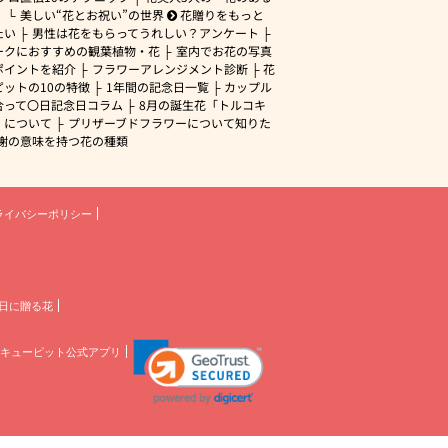
」
美しい“花とお祝い”の世界
花贈りをもっと
たい
男性は花をもらってうれしい？アンケート
ークにおすすめの観葉植物・花
室内でお花の写真
ポイントを紹介
フラワーアレンジメント診断
花
ピットの10の特徴
1年間の記念日一覧
カップル
合って〇日記念日コラム
8月の誕生花「トルコキ
」について
プリザーブドフラワーについて知りた
謝の意味を持つ花の種類
ライバシーポリシー
日に贈る花
キューピット公式アプリ