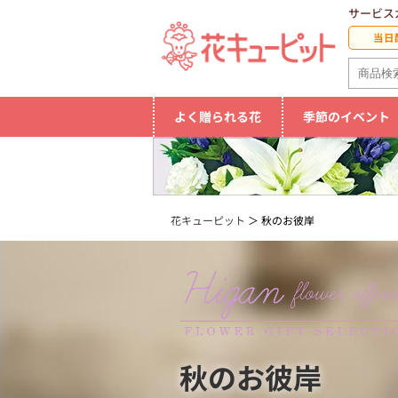
サービス
当日
よく贈られる花
季節のイベント
花キューピット
秋のお彼岸
秋のお彼岸