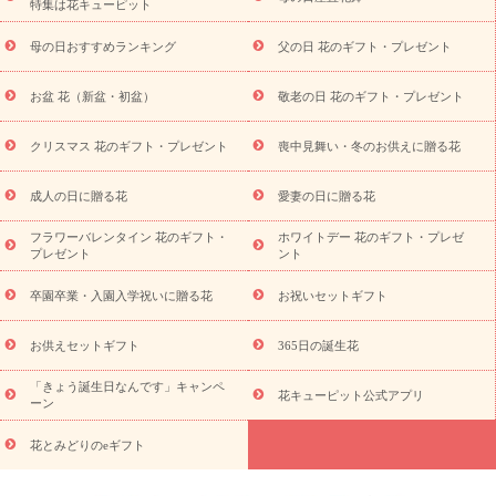
特集は花キューピット
寿祝い
プチギフト
ペットのお祝いフラワー
お中元・暑中見
舞い
敬老の日
お供え・お悔やみ
お供え・お悔やみ商品一覧
母の日おすすめランキング
父の日 花のギフト・プレゼント
お供え・お悔やみの花
四十九日法要以降に贈る花
通夜・葬儀
に贈る花
お供え お花とセットギフト
お供え プリザーブドフラ
お盆 花（新盆・初盆）
敬老の日 花のギフト・プレゼント
ワー
ペットのお供えフラワー
お盆（新盆・初盆）
その他
お祝い返し
お見舞い
お取り寄せギフト
ビジネス用
ご自宅
スタイル
クリスマス 花のギフト・プレゼント
喪中見舞い・冬のお供えに贈る花
用
観葉植物
ミディ胡蝶蘭
プリザーブドフラワー
から探す
アレンジメント
花束
スタンド花
お祝い
お供
成人の日に贈る花
愛妻の日に贈る花
え・お悔やみ
胡蝶蘭
胡蝶蘭・花鉢
ミディ胡蝶蘭・お祝い
ミディ胡蝶蘭・お供え
世界初の青色胡蝶蘭
観葉植物
観葉植
フラワーバレンタイン 花のギフト・
ホワイトデー 花のギフト・プレゼ
物
産直多肉植物
プリザーブドフラワー
お祝い
お供え・お
プレゼント
ント
悔やみ
花とセットギフト
セミオーダー
プチギフト
（hanamore -ハナモア-）
花とみどりのeギフト
花キューピッ
卒園卒業・入園入学祝いに贈る花
お祝いセットギフト
トのeGfit
カラー
ピンク
イエローオレンジ
レッド
お花の
予算から探す
種類
バラ
ユリ
トルコキキョウ
お祝い
お供えセットギフト
365日の誕生花
お祝い・
3000円～
お祝い・
4000円～
お祝い・
5000円～
お
「きょう誕生日なんです」キャンペ
祝い・
7000円～
お祝い・
10000円～
お供え・お悔やみ
お供
花キューピット公式アプリ
ーン
え・お悔やみ・
3000円～
お供え・お悔やみ・
5000円～
お供
読み
え・お悔やみ・
7000円～
お供え・お悔やみ・
10000円～
花とみどりのeギフト
物
注目されている記事
365日の誕生花カレンダー
開店・開業祝