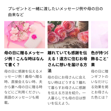
プレゼントと一緒に渡したいメッセージ例や母の日の
由来など
母の日に贈るメッセー
離れていても感謝を伝
色が持つ効
ジ例！こんな時はなん
える！遠方に住むお母
飾ることで
て書く？
さんに想いを届ける方
果
法
母の日に感謝を伝えるメ
母の日に贈
ッセージ例！義母へ贈る
ンギフトの
母の日にお母さんに会え
時、直接会えない時、夫
いなだけじゃ
ない時はどうする？離れ
から妻へ母の日に贈る時
る効果を掲
て暮らすお母さんに感謝
などにご利用ください。
とお母さん
を伝える方法を紹介。一
英語のメッセージも掲
た色とは？
人暮らしでも母の日は想
載。
いを伝えよう。