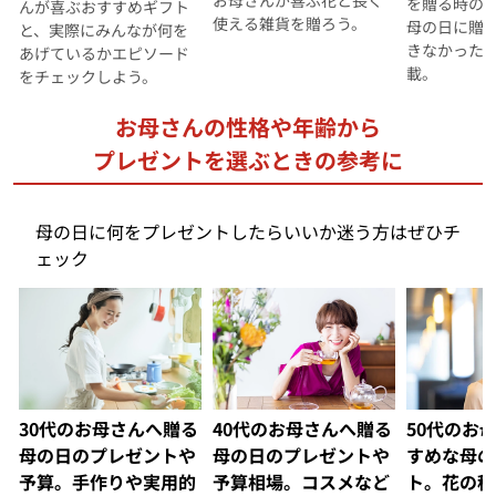
お母さんが喜ぶ花と長く
を贈る時の
んが喜ぶおすすめギフト
使える雑貨を贈ろう。
母の日に贈
と、実際にみんなが何を
きなかった
あげているかエピソード
載。
をチェックしよう。
お母さんの性格や年齢から
プレゼントを選ぶときの参考に
母の日に何をプレゼントしたらいいか迷う方はぜひチ
ェック
30代のお母さんへ贈る
40代のお母さんへ贈る
50代のお
母の日のプレゼントや
母の日のプレゼントや
すめな母の
予算。手作りや実用的
予算相場。コスメなど
ト。花の種