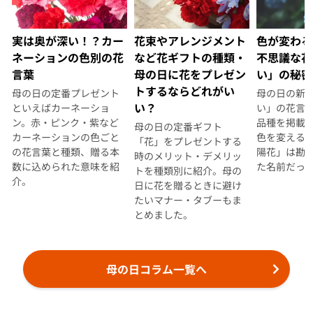
実は奥が深い！？カー
花束やアレンジメント
色が変わる
ネーションの色別の花
など花ギフトの種類・
不思議な花
言葉
母の日に花をプレゼン
い」の秘密
トするならどれがい
母の日の定番プレゼント
母の日の新
い？
といえばカーネーショ
い」の花言
ン。赤・ピンク・紫など
品種を掲載
母の日の定番ギフト
カーネーションの色ごと
色を変える
「花」をプレゼントする
の花言葉と種類、贈る本
陽花」は勘
時のメリット・デメリッ
数に込められた意味を紹
た名前だっ
トを種類別に紹介。母の
介。
日に花を贈るときに避け
たいマナー・タブーもま
とめました。
母の日コラム一覧へ