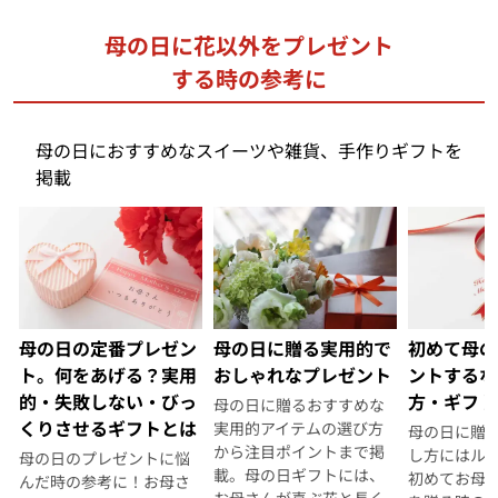
母の日に花以外をプレゼント
する時の参考に
母の日におすすめなスイーツや雑貨、手作りギフトを
掲載
初めて母の
母の日の定番プレゼン
母の日に贈る実用的で
ントするな
ト。何をあげる？実用
おしゃれなプレゼント
方・ギフト
的・失敗しない・びっ
母の日に贈るおすすめな
くりさせるギフトとは
実用的アイテムの選び方
母の日に贈
から注目ポイントまで掲
し方にはル
母の日のプレゼントに悩
載。母の日ギフトには、
初めてお母
んだ時の参考に！お母さ