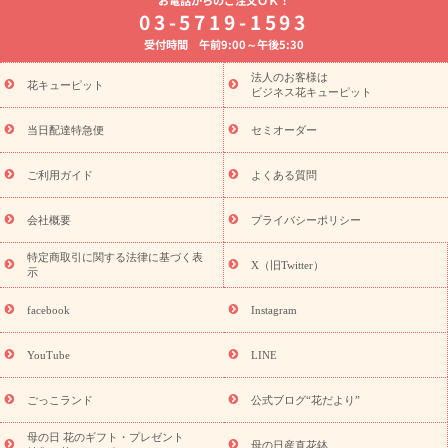
8月の誕生花(トルコキキョウ)
開店・開業祝い
退職祝い
結
03-5719-1593
婚記念日
お供え・お悔やみ
お供え・お悔やみの花
四十九日
受付時間 午前9:00～午後5:30
法要以降に贈る花
通夜・葬儀に贈る花
胡蝶蘭・花鉢
プリザ
ーブドフラワー
季節のイベント
ひまわり ギフト・プレゼント
法人のお客様は
季節のイベント
花キューピット
特集
お盆 花（新盆・初盆）
お盆 花（新
ビジネス花キューピット
盆・初盆）
お盆 花（新盆・初盆）
お盆・お供え 花とセットギ
フト
お盆・お供え プリザーブドフラワー
ひまわり ギフト・プ
当日配達特急便
セミオーダー
レゼント特集
夏の花贈り・お中元・暑中見舞い 花のギフト特集
敬老の日におくる花ギフト・プレゼント特集
敬老の日におくる
ご利用ガイド
よくある質問
花ギフト・プレゼント特集
敬老の日 花のおすすめランキング
敬
老の日 花鉢植えのギフト・プレゼント特集
敬老の日 花とセットギ
会社概要
プライバシーポリシー
フト・プレゼント特集
敬老の日の花 全てのギフト一覧
キャン
ペーン
映画『ウォーターガーディアンズ』コラボキャンペーン
特定商取引に関する法律に基づく表
X（旧Twitter）
示
誕生日の花を探す
「きょう誕生日なんです」キャンペーン
誕生日フラワーギフト
誕生日フラワーギフト特集
誕生日フラワ
facebook
Instagram
ーギフト商品一覧
バラ
ユリ
トルコキキョウ
8月の誕生花
(トルコキキョウ)
9月の誕生花(リンドウ)
誕生日セットギフト
YouTube
LINE
用途か
キャンペーン
「きょう誕生日なんです」キャンペーン
ら探す
お祝いの花特集
当日配達特急便
お祝い商品一覧
お
ごっこランド
公式ブログ“花だより”
祝い
開店・開業祝い
新築・引っ越し祝い
退職祝い
結婚記
念日
結婚祝い
出産祝い
退院祝い・快気祝い
還暦祝い・長
母の日 花のギフト・プレゼント
母の日産直花鉢