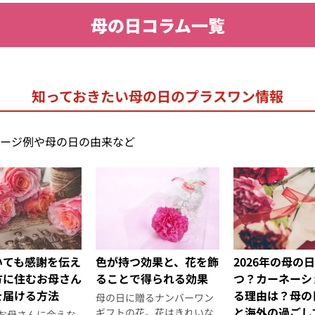
母の日コラム一覧
知っておきたい母の日のプラスワン情報
ージ例や母の日の由来など
2026年の母の
いても感謝を伝え
色が持つ効果と、花を飾
つ？カーネーシ
方に住むお母さん
ることで得られる効果
る理由は？母の
を届ける方法
母の日に贈るナンバーワン
と海外の過ごし
ギフトの花。花はきれいな
お母さんに会えな