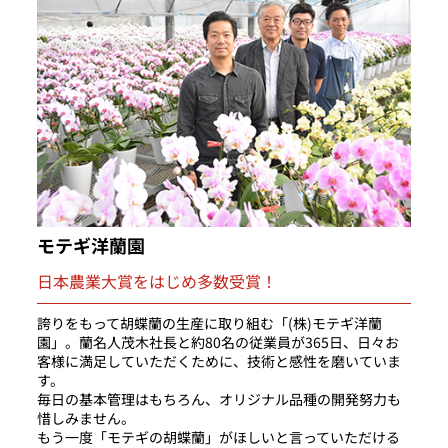
モテギ洋蘭園
日本農業大賞をはじめ多数受賞！
誇りをもって胡蝶蘭の生産に取り組む「(株)モテギ洋蘭
園」。蘭名人茂木社長と約80名の従業員が365日、日々お
客様に満足していただくために、技術と感性を磨いていま
す。
毎日の基本管理はもちろん、オリジナル品種の開発努力も
惜しみません。
もう一度「モテギの胡蝶蘭」がほしいと言っていただける