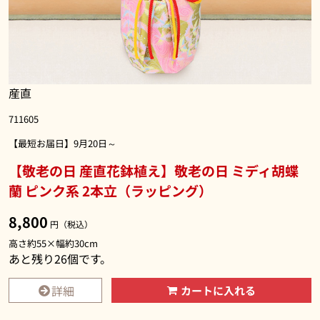
産直
711605
【最短お届日】9月20日～
【敬老の日 産直花鉢植え】敬老の日 ミディ胡蝶
蘭 ピンク系 2本立（ラッピング）
8,800
円（税込）
高さ約55×幅約30cm
あと残り
26
個です。
詳細
カートに入れる