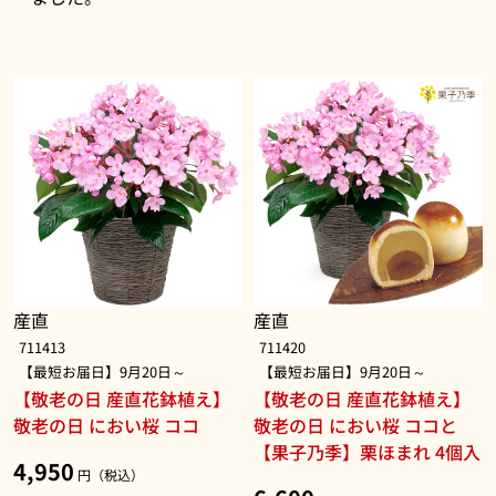
産直
産直
711413
711420
【最短お届日】9月20日～
【最短お届日】9月20日～
【敬老の日 産直花鉢植え】
【敬老の日 産直花鉢植え】
敬老の日 におい桜 ココ
敬老の日 におい桜 ココと
【果子乃季】栗ほまれ 4個入
4,950
円（税込）