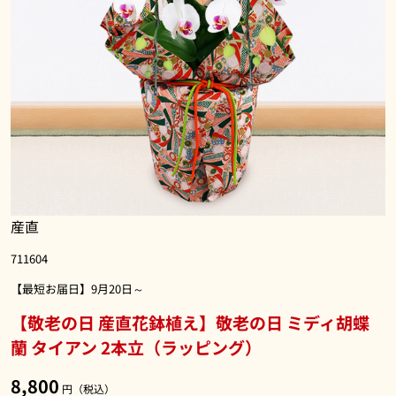
産直
711604
【最短お届日】9月20日～
【敬老の日 産直花鉢植え】敬老の日 ミディ胡蝶
蘭 タイアン 2本立（ラッピング）
8,800
円（税込）