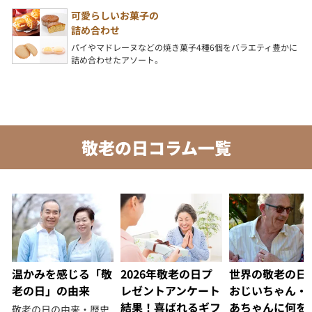
可愛らしいお菓子の
詰め合わせ
パイやマドレーヌなどの焼き菓子4種6個をバラエティ豊かに
詰め合わせたアソート。
敬老の日コラム一覧
温かみを感じる「敬
2026年敬老の日プ
世界の敬老の日
老の日」の由来
レゼントアンケート
おじいちゃん・
結果！喜ばれるギフ
あちゃんに何を
敬老の日の由来・歴史