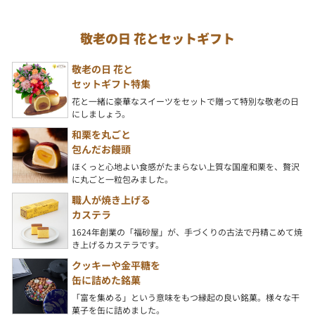
敬老の日 花とセットギフト
敬老の日 花と
セットギフト特集
花と一緒に豪華なスイーツをセットで贈って特別な敬老の日
にしましょう。
和栗を丸ごと
包んだお饅頭
ほくっと心地よい食感がたまらない上質な国産和栗を、贅沢
に丸ごと一粒包みました。
職人が焼き上げる
カステラ
1624年創業の「福砂屋」が、手づくりの古法で丹精こめて焼
き上げるカステラです。
クッキーや金平糖を
缶に詰めた銘菓
「富を集める」という意味をもつ縁起の良い銘菓。様々な干
菓子を缶に詰めました。