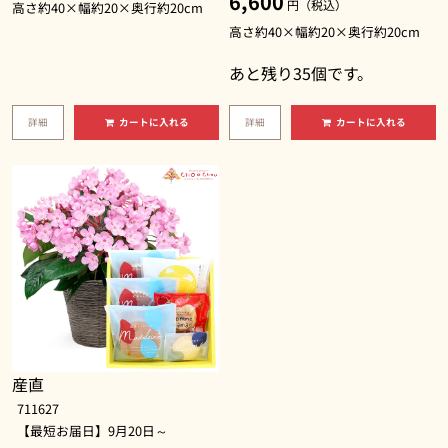
6,600
円（税込）
高さ約40×幅約20×奥行約20cm
高さ約40×幅約20×奥行約20cm
あと残り
35
個です。
詳細
カートに入れる
詳細
カートに入れる
産直
711627
【最短お届日】9月20日～