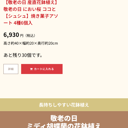
【敬老の日 産直花鉢植え】
敬老の日 におい桜 ココと
【シュシュ】焼き菓子アソ
ート 4種6個入
6,930
円（税込）
高さ約40×幅約20×奥行約20cm
あと残り
30
個です。
詳細
カートに入れる
長持ちしやすい花鉢植え
敬老の日
ミディ胡蝶蘭の花鉢植え