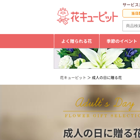
サービス
当日
よく贈られる花
季節のイベント
花キューピット
成人の日に贈る花
成人の日に贈る