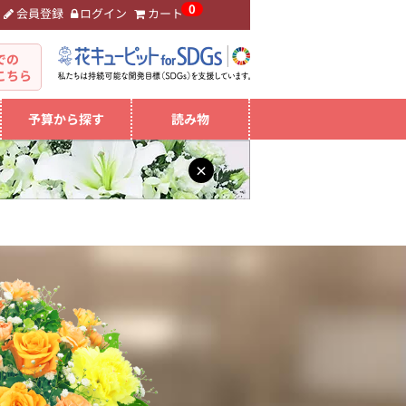
0
会員登録
ログイン
カート
。
での
こちら
予算から探す
読み物
×