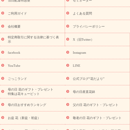
フト
お盆・お供え プリザーブドフラワー
ひまわり ギフト・プ
当日配達特急便
セミオーダー
レゼント特集
夏の花贈り・お中元・暑中見舞い 花のギフト特集
敬老の日におくる花ギフト・プレゼント特集
敬老の日におくる
ご利用ガイド
よくある質問
花ギフト・プレゼント特集
敬老の日 花のおすすめランキング
敬
老の日 花鉢植えのギフト・プレゼント特集
敬老の日 花とセットギ
会社概要
プライバシーポリシー
フト・プレゼント特集
敬老の日の花 全てのギフト一覧
キャン
ペーン
映画『ウォーターガーディアンズ』コラボキャンペーン
特定商取引に関する法律に基づく表
X（旧Twitter）
示
誕生日の花を探す
「きょう誕生日なんです」キャンペーン
誕生日フラワーギフト
誕生日フラワーギフト特集
誕生日フラワ
facebook
Instagram
ーギフト商品一覧
バラ
ユリ
トルコキキョウ
8月の誕生花
(トルコキキョウ)
9月の誕生花(リンドウ)
誕生日セットギフト
YouTube
LINE
用途か
キャンペーン
「きょう誕生日なんです」キャンペーン
ら探す
お祝いの花特集
当日配達特急便
お祝い商品一覧
お
ごっこランド
公式ブログ“花だより”
祝い
開店・開業祝い
新築・引っ越し祝い
退職祝い
結婚記
念日
結婚祝い
出産祝い
退院祝い・快気祝い
還暦祝い・長
母の日 花のギフト・プレゼント
母の日産直花鉢
特集は花キューピット
寿祝い
プチギフト
ペットのお祝いフラワー
お中元・暑中見
舞い
敬老の日
お供え・お悔やみ
当日配達特急便 お供え
お
母の日おすすめランキング
父の日 花のギフト・プレゼント
供え・お悔やみ商品一覧
お供え・お悔やみの花
四十九日法要以
降に贈る花
通夜・葬儀に贈る花
お供え お花とセットギフト
お盆 花（新盆・初盆）
敬老の日 花のギフト・プレゼント
お供え プリザーブドフラワー
ペットのお供えフラワー
お盆（新
盆・初盆）
その他
お祝い返し
お見舞い
お取り寄せギフト