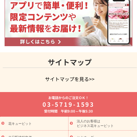
サイトマップ
サイトマップを見る>>
よく贈られる花
お祝いの花特集
誕生日フラワーギフト特集
お電話からのご注文ＯＫ！
8月の誕生花(トルコキキョウ)
開店・開業祝い
退職祝い
結
03-5719-1593
婚記念日
お供え・お悔やみ
お供え・お悔やみの花
四十九日
受付時間 午前9:00～午後5:30
法要以降に贈る花
通夜・葬儀に贈る花
胡蝶蘭・花鉢
プリザ
ーブドフラワー
季節のイベント
ひまわり ギフト・プレゼント
法人のお客様は
季節のイベント
花キューピット
特集
お盆 花（新盆・初盆）
お盆 花（新
ビジネス花キューピット
盆・初盆）
お盆 花（新盆・初盆）
お盆・お供え 花とセットギ