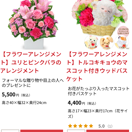
【フラワーアレンジメン
【フラワーアレンジメン
ト】ユリとピンクバラの
ト】トルコキキョウのマ
アレンジメント
スコット付きウッドバス
ケット
フォーマルな贈り物や目上の人へ
のプレゼントに
お花がたっぷり入ったマスコット
付きバスケット
5,500
円（税込）
4,400
高さ40×幅32×奥行24cm
円（税込）
高さ17×幅23×奥行17cm（花サイ
ズ）
5.0
（1）