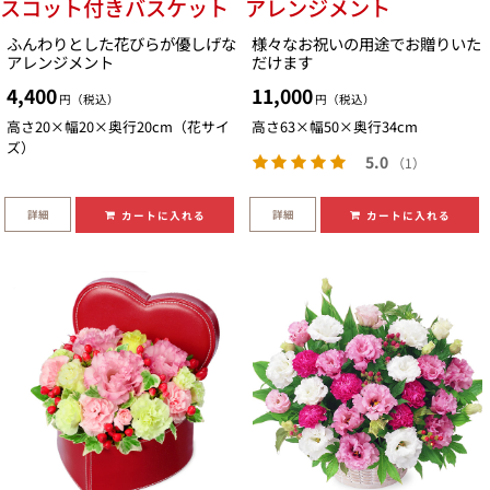
スコット付きバスケット
アレンジメント
ふんわりとした花びらが優しげな
様々なお祝いの用途でお贈りいた
アレンジメント
だけます
4,400
11,000
円（税込）
円（税込）
高さ20×幅20×奥行20cm（花サイ
高さ63×幅50×奥行34cm
ズ）
5.0
（1）
詳細
詳細
カートに入れる
カートに入れる