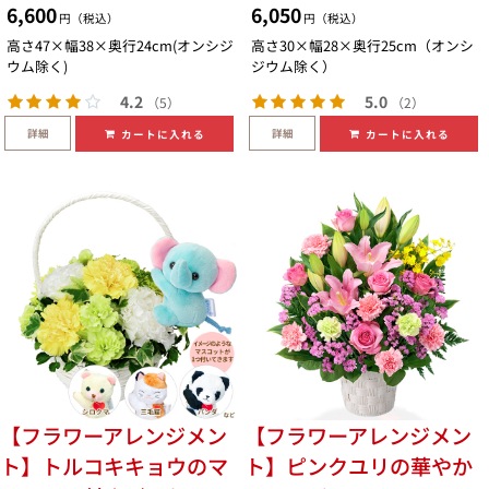
6,600
6,050
円（税込）
円（税込）
高さ47×幅38×奥行24cm(オンシジ
高さ30×幅28×奥行25cm（オンシ
ウム除く)
ジウム除く）
4.2
5.0
（5）
（2）
詳細
詳細
カートに入れる
カートに入れる
【フラワーアレンジメン
【フラワーアレンジメン
ト】トルコキキョウのマ
ト】ピンクユリの華やか