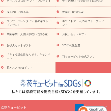
ビジネス用
ご自宅用
観葉植物
ミディ胡蝶蘭
プリザーブ
クリスマス 花のギフト・プレゼント
喪中見舞い・冬のお供えに贈る花
スタイルから探す
ドフラワー
アレンジメント
花束
スタ
ンド花
お祝い
お供え・お悔やみ
胡蝶蘭
胡蝶蘭・花鉢
ミ
成人の日に贈る花
愛妻の日に贈る花
ディ胡蝶蘭・お祝い
ミディ胡蝶蘭・お供え
世界初の青色胡蝶蘭
フラワーバレンタイン 花のギフト・
ホワイトデー 花のギフト・プレゼ
観葉植物
観葉植物
産直多肉植物
プリザーブドフラワー
プレゼント
ント
お祝い
お供え・お悔やみ
花とセットギフト
セミオーダー
プチギフト（hanamore -ハナモア-）
花とみどりのeギフト
花
卒園卒業・入園入学祝いに贈る花
お祝いセットギフト
キューピットのeGfit
カラー
ピンク
イエローオレンジ
レッ
予算から探す
ド
お花の種類
バラ
ユリ
トルコキキョウ
お供えセットギフト
365日の誕生花
お祝い
お祝い・
3000円～
お祝い・
4000円～
お祝い・
5000円～
お祝い・
7000円～
お祝い・
10000円～
お供え・お
「きょう誕生日なんです」キャンペ
花キューピット公式アプリ
ーン
悔やみ
お供え・お悔やみ・
3000円～
お供え・お悔やみ・
5000
円～
お供え・お悔やみ・
7000円～
お供え・お悔やみ・
10000
花とみどりのeギフト
読み物
円～
注目されている記事
365日の誕生花カレンダー
開店・開業祝
いのマナー
定年退職祝いのマナー
お祝いを贈るときのマナー・
ルール
花キューピットのお祝いコラム一覧
誕生日のお花を「色
彩心理学」で選ぶ方法
結婚祝いの予算相場
出産祝いお役立ち情
報
転職祝いのマナー基礎知識
ペットのお祝いワンポイントアド
バイス
スタンド花（フラスタ）のマナー
お見舞いのマナーとル
花キューピット
ール
新築引っ越し祝いコラム
お祝い花のマナー総まとめ
職