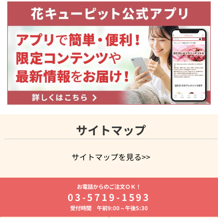
サイトマップ
サイトマップを見る>>
よく贈られる花
お祝いの花特集
誕生日フラワーギフト特集
お電話からのご注文ＯＫ！
8月の誕生花(トルコキキョウ)
開店・開業祝い
退職祝い
結
03-5719-1593
婚記念日
お供え・お悔やみ
お供え・お悔やみの花
四十九日
受付時間 午前9:00～午後5:30
法要以降に贈る花
通夜・葬儀に贈る花
胡蝶蘭・花鉢
プリザ