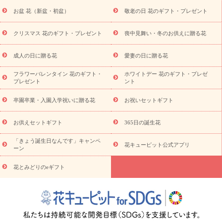
降に贈る花
通夜・葬儀に贈る花
お供え お花とセットギフト
お盆 花（新盆・初盆）
敬老の日 花のギフト・プレゼント
お供え プリザーブドフラワー
ペットのお供えフラワー
お盆（新
盆・初盆）
その他
お祝い返し
お見舞い
お取り寄せギフト
ビジネス用
ご自宅用
観葉植物
ミディ胡蝶蘭
プリザーブ
クリスマス 花のギフト・プレゼント
喪中見舞い・冬のお供えに贈る花
スタイルから探す
ドフラワー
アレンジメント
花束
スタ
ンド花
お祝い
お供え・お悔やみ
胡蝶蘭
胡蝶蘭・花鉢
ミ
成人の日に贈る花
愛妻の日に贈る花
ディ胡蝶蘭・お祝い
ミディ胡蝶蘭・お供え
世界初の青色胡蝶蘭
フラワーバレンタイン 花のギフト・
ホワイトデー 花のギフト・プレゼ
観葉植物
観葉植物
産直多肉植物
プリザーブドフラワー
プレゼント
ント
お祝い
お供え・お悔やみ
花とセットギフト
セミオーダー
プチギフト（hanamore -ハナモア-）
花とみどりのeギフト
花
卒園卒業・入園入学祝いに贈る花
お祝いセットギフト
キューピットのeGfit
カラー
ピンク
イエローオレンジ
レッ
予算から探す
ド
お花の種類
バラ
ユリ
トルコキキョウ
お供えセットギフト
365日の誕生花
お祝い
お祝い・
3000円～
お祝い・
4000円～
お祝い・
5000円～
お祝い・
7000円～
お祝い・
10000円～
お供え・お
「きょう誕生日なんです」キャンペ
花キューピット公式アプリ
ーン
悔やみ
お供え・お悔やみ・
3000円～
お供え・お悔やみ・
5000
円～
お供え・お悔やみ・
7000円～
お供え・お悔やみ・
10000
花とみどりのeギフト
読み物
円～
注目されている記事
365日の誕生花カレンダー
開店・開業祝
いのマナー
定年退職祝いのマナー
お祝いを贈るときのマナー・
ルール
花キューピットのお祝いコラム一覧
誕生日のお花を「色
彩心理学」で選ぶ方法
結婚祝いの予算相場
出産祝いお役立ち情