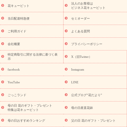
ーブドフラワー
季節のイベント
ひまわり ギフト・プレゼント
法人のお客様は
季節のイベント
花キューピット
特集
お盆 花（新盆・初盆）
お盆 花（新
ビジネス花キューピット
盆・初盆）
お盆 花（新盆・初盆）
お盆・お供え 花とセットギ
フト
お盆・お供え プリザーブドフラワー
ひまわり ギフト・プ
当日配達特急便
セミオーダー
レゼント特集
夏の花贈り・お中元・暑中見舞い 花のギフト特集
敬老の日におくる花ギフト・プレゼント特集
敬老の日におくる
ご利用ガイド
よくある質問
花ギフト・プレゼント特集
敬老の日 花のおすすめランキング
敬
老の日 花鉢植えのギフト・プレゼント特集
敬老の日 花とセットギ
会社概要
プライバシーポリシー
フト・プレゼント特集
敬老の日の花 全てのギフト一覧
キャン
ペーン
映画『ウォーターガーディアンズ』コラボキャンペーン
特定商取引に関する法律に基づく表
X（旧Twitter）
示
誕生日の花を探す
「きょう誕生日なんです」キャンペーン
誕生日フラワーギフト
誕生日フラワーギフト特集
誕生日フラワ
facebook
Instagram
ーギフト商品一覧
バラ
ユリ
トルコキキョウ
8月の誕生花
(トルコキキョウ)
9月の誕生花(リンドウ)
誕生日セットギフト
YouTube
LINE
用途か
キャンペーン
「きょう誕生日なんです」キャンペーン
ら探す
お祝いの花特集
当日配達特急便
お祝い商品一覧
お
ごっこランド
公式ブログ“花だより”
祝い
開店・開業祝い
新築・引っ越し祝い
退職祝い
結婚記
念日
結婚祝い
出産祝い
退院祝い・快気祝い
還暦祝い・長
母の日 花のギフト・プレゼント
母の日産直花鉢
特集は花キューピット
寿祝い
プチギフト
ペットのお祝いフラワー
お中元・暑中見
舞い
敬老の日
お供え・お悔やみ
当日配達特急便 お供え
お
母の日おすすめランキング
父の日 花のギフト・プレゼント
供え・お悔やみ商品一覧
お供え・お悔やみの花
四十九日法要以