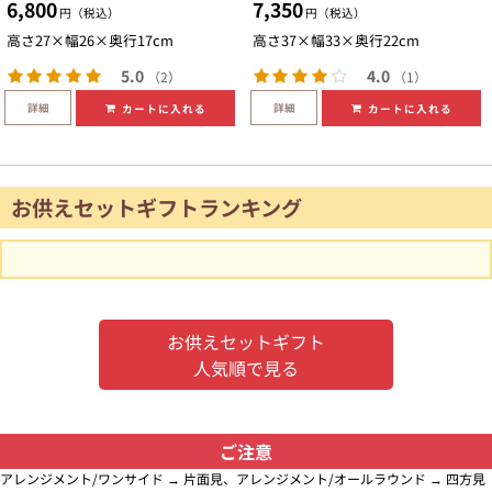
6,800
7,350
円（税込）
円（税込）
高さ27×幅26×奥行17cm
高さ37×幅33×奥行22cm
5.0
4.0
（2）
（1）
詳細
詳細
カートに入れる
カートに入れる
お供えセットギフトランキング
お供えセットギフト
人気順で見る
ご注意
アレンジメント/ワンサイド → 片面見、アレンジメント/オールラウンド → 四方見