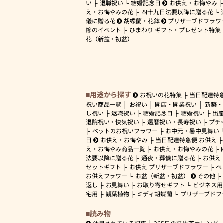
い
退職祝い
結婚記念日
お供え・お悔やみ
え・お悔やみの花
四十九日法要以降に贈る花
儀に贈る花
胡蝶蘭・花鉢
プリザーブドフラワ
節のイベント
ひまわり ギフト・プレゼント特集
花（新盆・初盆）
用途から探す
お祝いの花特集
当日配達特
祝い商品一覧
お祝い
開店・開業祝い
新築・
し祝い
退職祝い
結婚記念日
結婚祝い
出
退院祝い・快気祝い
還暦祝い・長寿祝い
プチ
ペットのお祝いフラワー
お中元・暑中見舞い
日
お供え・お悔やみ
当日配達特急便 お供え
え・お悔やみ商品一覧
お供え・お悔やみの花
法要以降に贈る花
通夜・葬儀に贈る花
お供え
セットギフト
お供え プリザーブドフラワー
ペ
お供えフラワー
お盆（新盆・初盆）
その他
返し
お見舞い
お取り寄せギフト
ビジネス用
宅用
観葉植物
ミディ胡蝶蘭
プリザーブドフ
読み物
注目されている記事
365日の誕生花カレンダ