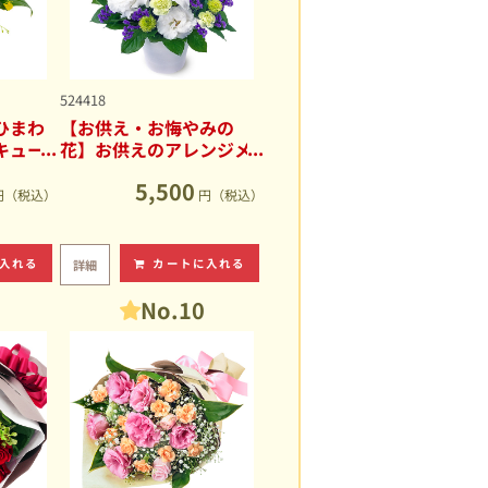
524418
ひまわ
【お供え・お悔やみの
キュー
花】お供えのアレンジメ
ント
5,500
円（税込）
円（税込）
入れる
カートに入れる
詳細
No.10