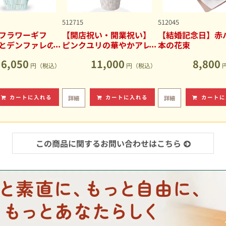
512715
512045
フラワーギフ
【開店祝い・開業祝い】
【結婚記念日】赤バ
とデンファレの
ピンクユリの華やかアレ
本の花束
アレンジメント
ンジメント
6,050
11,000
8,800
円（税込）
円（税込）
カートに入れる
カートに入れる
カートに
詳細
詳細
この商品に関するお問い合わせはこちら