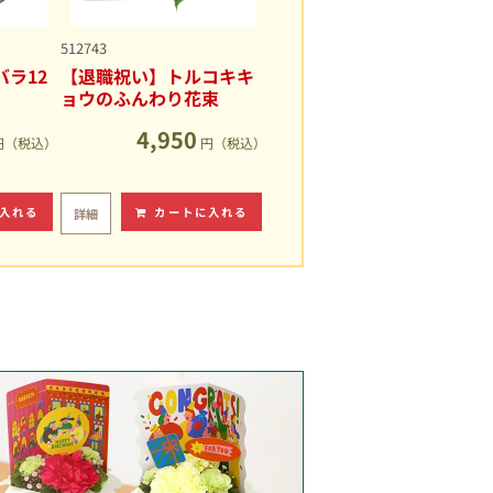
512743
ラ12
【退職祝い】トルコキキ
ョウのふんわり花束
4,950
円（税込）
円（税込）
入れる
カートに入れる
詳細