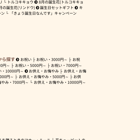
リ
トルコキキョウ
8月の誕生花(トルコキキョ
月の誕生花(リンドウ)
誕生日セットギフト
キ
ーン
「きょう誕生日なんです」キャンペーン
から探す
お祝い
お祝い・
3000円～
お祝
00円～
お祝い・
5000円～
お祝い・
7000円～
い・
10000円～
お供え・お悔やみ
お供え・お悔
3000円～
お供え・お悔やみ・
5000円～
お供
悔やみ・
7000円～
お供え・お悔やみ・
10000円～
えを贈るときのマナー・ルール
花キューピットの