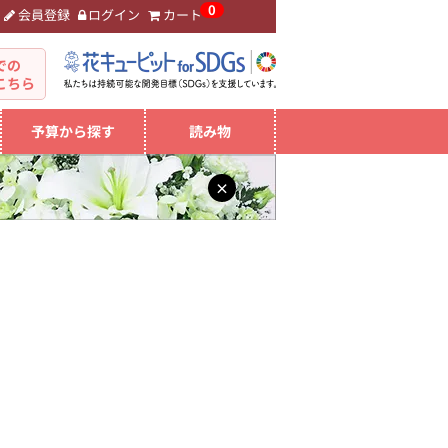
0
会員登録
ログイン
カート
。
での
こちら
予算から探す
読み物
×