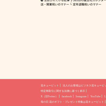
店・開業祝いのマナー
定年退職祝いのマナー
花キューピット
法人のお客様は
ビジネス花キューピ
特定商取引に関する法律に基づく表示
X（旧Twitter）
facebook
Instagram
YouTube
L
母の日 花のギフト・プレゼント
特集は花キューピット