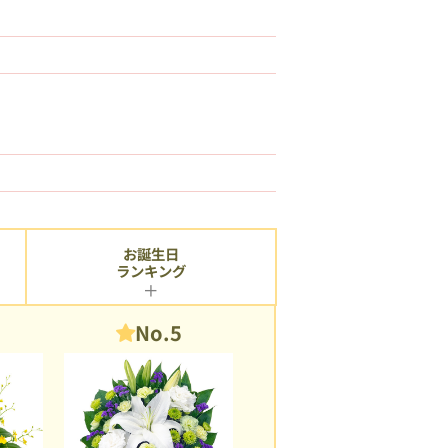
お誕生日
ランキング
No.5