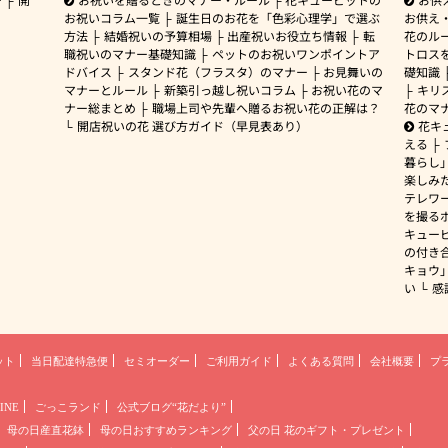
お祝いコラム一覧
誕生日のお花を「色彩心理学」で選ぶ
お供え
方法
結婚祝いの予算相場
出産祝いお役立ち情報
転
花のルー
職祝いのマナー基礎知識
ペットのお祝いワンポイントア
トロス
ドバイス
スタンド花（フラスタ）のマナー
お見舞いの
礎知識
マナーとルール
新築引っ越し祝いコラム
お祝い花のマ
キリ
ナー総まとめ
職場上司や先輩へ贈るお祝い花の正解は？
花のマ
開店祝いの花 選び方ガイド（早見表あり）
花キ
える
暮らし
楽しみ
テレワ
を撮る
キュー
の付き
キョウ
い
感
ット
当日配達特急便
セミオーダー
ご利用ガイド
よくある質問
会社概要
プ
INE
ごっこランド
公式ブログ“花だより”
母の日産直花鉢
母の日おすすめランキング
父の日 花のギフト・プレゼント