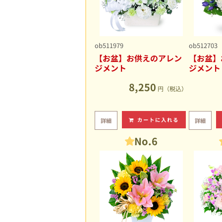
ob511979
ob512703
【お盆】お供えのアレン
【お盆】
ジメント
ジメント
8,250
円（税込）
カートに入れる
詳細
詳細
No.6