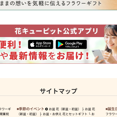
サイトマップ
季節のイベント
誕生
ラワーギ
お盆 花（新盆・初盆）
お盆 花
開業祝
（新盆・初盆）
お盆・お供え 花とセットギフト
お
フラワ