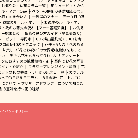
・お悔やみ・仏花コラム一覧
花キューピットの仏
ル・マナーQ&A
ペットの供花の基礎知識とペッ
を癒す向き合い方
一周忌のマナー
四十九日の基
お盆のルール・マナー
お彼岸のルール・マナー
スト教のお葬式の流れ【マナー基礎知識】
お供え
ナー総まとめ
仏花の選び方ガイド（早見表あり)
ューピット×専門家
CO2排出量削減 / SDGsを考
プロ直伝10のテクニック
花美人5人の「花のある
」
美しい“花とお祝い”の世界
花贈りをもっと
たい
男性は花をもらってうれしい？アンケート
ークにおすすめの観葉植物・花
室内でお花の写真
ポイントを紹介
フラワーアレンジメント診断
花
ピットの10の特徴
1年間の記念日一覧
カップル
合って〇日記念日コラム
8月の誕生花「トルコキ
」について
プリザーブドフラワーについて知りた
謝の意味を持つ花の種類
ライバシーポリシー