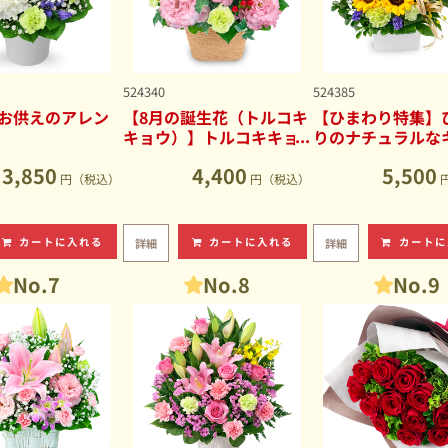
524340
524385
お供えのアレン
【8月の誕生花（トルコキ
【ひまわり特集】
キョウ）】トルコキキョ
りのナチュラルな
ウのナチュラルなアレン
ブアレンジメント
3,850
4,400
5,500
ジメント
円（税込）
円（税込）
カートに入れる
カートに入れる
カートに
詳細
詳細
No.7
No.8
No.9