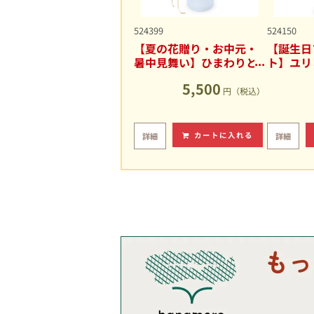
524399
524150
【夏の花贈り・お中元・
【誕生日
暑中見舞い】ひまわりと
ト】ユリ
ユリの爽やかなアレンジ
キュート
5,500
メント
円（税込）
カートに入れる
詳細
詳細