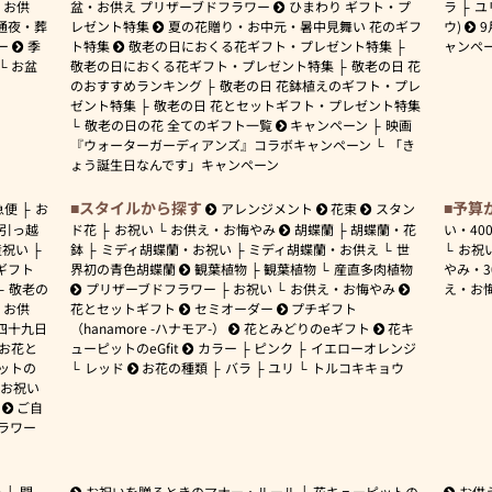
お供
盆・お供え プリザーブドフラワー
ひまわり ギフト・プ
ラ
ユ
通夜・葬
レゼント特集
夏の花贈り・お中元・暑中見舞い 花のギフ
ウ)
9
ー
季
ト特集
敬老の日におくる花ギフト・プレゼント特集
ャンペ
お盆
敬老の日におくる花ギフト・プレゼント特集
敬老の日 花
のおすすめランキング
敬老の日 花鉢植えのギフト・プレ
ゼント特集
敬老の日 花とセットギフト・プレゼント特集
敬老の日の花 全てのギフト一覧
キャンペーン
映画
『ウォーターガーディアンズ』コラボキャンペーン
「き
ょう誕生日なんです」キャンペーン
スタイルから探す
予算
急便
お
アレンジメント
花束
スタン
引っ越
ド花
お祝い
お供え・お悔やみ
胡蝶蘭
胡蝶蘭・花
い・
40
産祝い
鉢
ミディ胡蝶蘭・お祝い
ミディ胡蝶蘭・お供え
世
お祝
ギフト
界初の青色胡蝶蘭
観葉植物
観葉植物
産直多肉植物
やみ・
敬老の
プリザーブドフラワー
お祝い
お供え・お悔やみ
え・お
お供
花とセットギフト
セミオーダー
プチギフト
四十九日
（hanamore -ハナモア-）
花とみどりのeギフト
花キ
 お花と
ューピットのeGfit
カラー
ピンク
イエローオレンジ
ットの
レッド
お花の種類
バラ
ユリ
トルコキキョウ
お祝い
ご自
ラワー
ー
開
お祝いを贈るときのマナー・ルール
花キューピットの
お供