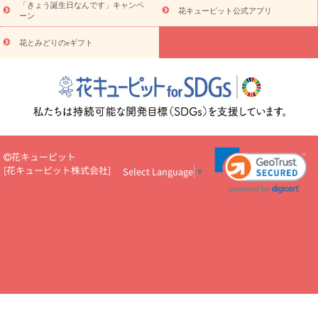
5000円～
お祝い・
7000円～
お祝い・
10000円～
お供え・お
「きょう誕生日なんです」キャンペ
花キューピット公式アプリ
ーン
悔やみ
お供え・お悔やみ・
3000円～
お供え・お悔やみ・
5000
円～
お供え・お悔やみ・
7000円～
お供え・お悔やみ・
10000
花とみどりのeギフト
読み物
円～
注目されている記事
365日の誕生花カレンダー
開店・開業祝
いのマナー
定年退職祝いのマナー
お祝いを贈るときのマナー・
ルール
花キューピットのお祝いコラム一覧
誕生日のお花を「色
彩心理学」で選ぶ方法
結婚祝いの予算相場
出産祝いお役立ち情
報
転職祝いのマナー基礎知識
ペットのお祝いワンポイントアド
バイス
スタンド花（フラスタ）のマナー
お見舞いのマナーとル
花キューピット
ール
新築引っ越し祝いコラム
お祝い花のマナー総まとめ
職
[
花キューピット株式会社
]
Select Language
▼
場上司や先輩へ贈るお祝い花の正解は？
開店祝いの花 選び方ガイ
ド（早見表あり）
お供えを贈るときのマナー・ルール
花キューピットのお供え・
お悔やみ・仏花コラム一覧
花キューピットの仏花のルール・マナ
ーQ&A
ペットの供花の基礎知識とペットロスを癒す向き合い方
一周忌のマナー
四十九日の基礎知識
お盆のルール・マナー
お彼岸のルール・マナー
キリスト教のお葬式の流れ【マナー基礎
知識】
お供え花のマナー総まとめ
仏花の選び方ガイド（早見表
あり)
花キューピット×専門家
CO2排出量削減 / SDGsを考える
プロ直伝10のテクニック
花美人5人の「花のある暮らし」
美