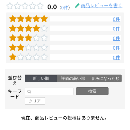
0.0
商品レビューを書く
（
0件
）
0件
0件
0件
0件
0件
並び替
新しい順
評価の高い順
参考になった順
え
キーワ
検索
ード
クリア
現在、商品レビューの投稿はありません。