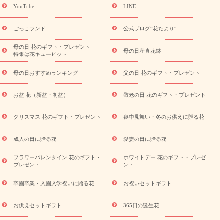
(トルコキキョウ)
9月の誕生花(リンドウ)
誕生日セットギフト
YouTube
LINE
用途か
キャンペーン
「きょう誕生日なんです」キャンペーン
ら探す
お祝いの花特集
当日配達特急便
お祝い商品一覧
お
ごっこランド
公式ブログ“花だより”
祝い
開店・開業祝い
新築・引っ越し祝い
退職祝い
結婚記
念日
結婚祝い
出産祝い
退院祝い・快気祝い
還暦祝い・長
母の日 花のギフト・プレゼント
母の日産直花鉢
特集は花キューピット
寿祝い
プチギフト
ペットのお祝いフラワー
お中元・暑中見
舞い
敬老の日
お供え・お悔やみ
当日配達特急便 お供え
お
母の日おすすめランキング
父の日 花のギフト・プレゼント
供え・お悔やみ商品一覧
お供え・お悔やみの花
四十九日法要以
降に贈る花
通夜・葬儀に贈る花
お供え お花とセットギフト
お盆 花（新盆・初盆）
敬老の日 花のギフト・プレゼント
お供え プリザーブドフラワー
ペットのお供えフラワー
お盆（新
盆・初盆）
その他
お祝い返し
お見舞い
お取り寄せギフト
ビジネス用
ご自宅用
観葉植物
ミディ胡蝶蘭
プリザーブ
クリスマス 花のギフト・プレゼント
喪中見舞い・冬のお供えに贈る花
スタイルから探す
ドフラワー
アレンジメント
花束
スタ
ンド花
お祝い
お供え・お悔やみ
胡蝶蘭
胡蝶蘭・花鉢
ミ
成人の日に贈る花
愛妻の日に贈る花
ディ胡蝶蘭・お祝い
ミディ胡蝶蘭・お供え
世界初の青色胡蝶蘭
フラワーバレンタイン 花のギフト・
ホワイトデー 花のギフト・プレゼ
観葉植物
観葉植物
産直多肉植物
プリザーブドフラワー
プレゼント
ント
お祝い
お供え・お悔やみ
花とセットギフト
セミオーダー
プチギフト（hanamore -ハナモア-）
花とみどりのeギフト
花
卒園卒業・入園入学祝いに贈る花
お祝いセットギフト
キューピットのeGfit
カラー
ピンク
イエローオレンジ
レッ
予算から探す
ド
お花の種類
バラ
ユリ
トルコキキョウ
お供えセットギフト
365日の誕生花
お祝い
お祝い・
3000円～
お祝い・
4000円～
お祝い・