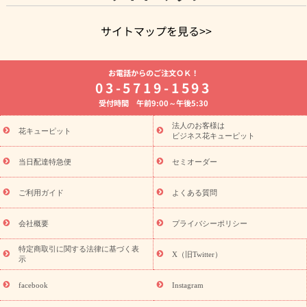
サイトマップを見る>>
よく贈られる花
お祝いの花特集
誕生日フラワーギフト特集
お電話からのご注文ＯＫ！
8月の誕生花(トルコキキョウ)
開店・開業祝い
退職祝い
結
03-5719-1593
婚記念日
お供え・お悔やみ
お供え・お悔やみの花
四十九日
受付時間 午前9:00～午後5:30
法要以降に贈る花
通夜・葬儀に贈る花
胡蝶蘭・花鉢
プリザ
ーブドフラワー
季節のイベント
ひまわり ギフト・プレゼント
法人のお客様は
季節のイベント
花キューピット
特集
お盆 花（新盆・初盆）
お盆 花（新
ビジネス花キューピット
盆・初盆）
お盆 花（新盆・初盆）
お盆・お供え 花とセットギ
フト
お盆・お供え プリザーブドフラワー
ひまわり ギフト・プ
当日配達特急便
セミオーダー
レゼント特集
夏の花贈り・お中元・暑中見舞い 花のギフト特集
敬老の日におくる花ギフト・プレゼント特集
敬老の日におくる
ご利用ガイド
よくある質問
花ギフト・プレゼント特集
敬老の日 花のおすすめランキング
敬
老の日 花鉢植えのギフト・プレゼント特集
敬老の日 花とセットギ
会社概要
プライバシーポリシー
フト・プレゼント特集
敬老の日の花 全てのギフト一覧
キャン
ペーン
映画『ウォーターガーディアンズ』コラボキャンペーン
特定商取引に関する法律に基づく表
X（旧Twitter）
示
誕生日の花を探す
「きょう誕生日なんです」キャンペーン
誕生日フラワーギフト
誕生日フラワーギフト特集
誕生日フラワ
facebook
Instagram
ーギフト商品一覧
バラ
ユリ
トルコキキョウ
8月の誕生花