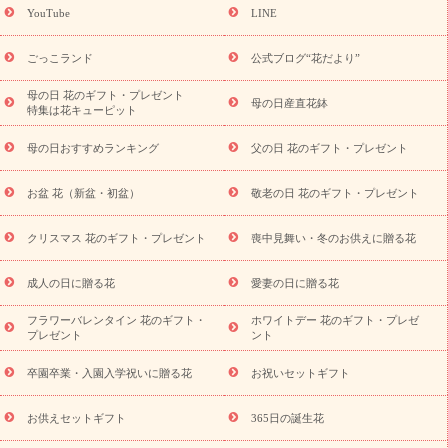
(トルコキキョウ)
9月の誕生花(リンドウ)
誕生日セットギフト
YouTube
LINE
用途か
キャンペーン
「きょう誕生日なんです」キャンペーン
ら探す
お祝いの花特集
当日配達特急便
お祝い商品一覧
お
ごっこランド
公式ブログ“花だより”
祝い
開店・開業祝い
新築・引っ越し祝い
退職祝い
結婚記
念日
結婚祝い
出産祝い
退院祝い・快気祝い
還暦祝い・長
母の日 花のギフト・プレゼント
母の日産直花鉢
特集は花キューピット
寿祝い
プチギフト
ペットのお祝いフラワー
お中元・暑中見
舞い
敬老の日
お供え・お悔やみ
当日配達特急便 お供え
お
母の日おすすめランキング
父の日 花のギフト・プレゼント
供え・お悔やみ商品一覧
お供え・お悔やみの花
四十九日法要以
降に贈る花
通夜・葬儀に贈る花
お供え お花とセットギフト
お盆 花（新盆・初盆）
敬老の日 花のギフト・プレゼント
お供え プリザーブドフラワー
ペットのお供えフラワー
お盆（新
盆・初盆）
その他
お祝い返し
お見舞い
お取り寄せギフト
ビジネス用
ご自宅用
観葉植物
ミディ胡蝶蘭
プリザーブ
クリスマス 花のギフト・プレゼント
喪中見舞い・冬のお供えに贈る花
スタイルから探す
ドフラワー
アレンジメント
花束
スタ
ンド花
お祝い
お供え・お悔やみ
胡蝶蘭
胡蝶蘭・花鉢
ミ
成人の日に贈る花
愛妻の日に贈る花
ディ胡蝶蘭・お祝い
ミディ胡蝶蘭・お供え
世界初の青色胡蝶蘭
フラワーバレンタイン 花のギフト・
ホワイトデー 花のギフト・プレゼ
観葉植物
観葉植物
産直多肉植物
プリザーブドフラワー
プレゼント
ント
お祝い
お供え・お悔やみ
花とセットギフト
セミオーダー
プチギフト（hanamore -ハナモア-）
花とみどりのeギフト
花
卒園卒業・入園入学祝いに贈る花
お祝いセットギフト
キューピットのeGfit
カラー
ピンク
イエローオレンジ
レッ
予算から探す
ド
お花の種類
バラ
ユリ
トルコキキョウ
お供えセットギフト
365日の誕生花
お祝い
お祝い・
3000円～
お祝い・
4000円～
お祝い・