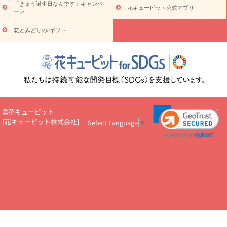
5000円～
お祝い・
7000円～
お祝い・
10000円～
お供え・お
「きょう誕生日なんです」キャンペ
花キューピット公式アプリ
ーン
悔やみ
お供え・お悔やみ・
3000円～
お供え・お悔やみ・
5000
円～
お供え・お悔やみ・
7000円～
お供え・お悔やみ・
10000
花とみどりのeギフト
読み物
円～
注目されている記事
365日の誕生花カレンダー
開店・開業祝
いのマナー
定年退職祝いのマナー
お祝いを贈るときのマナー・
ルール
花キューピットのお祝いコラム一覧
誕生日のお花を「色
彩心理学」で選ぶ方法
結婚祝いの予算相場
出産祝いお役立ち情
報
転職祝いのマナー基礎知識
ペットのお祝いワンポイントアド
バイス
スタンド花（フラスタ）のマナー
お見舞いのマナーとル
花キューピット
ール
新築引っ越し祝いコラム
お祝い花のマナー総まとめ
職
[
花キューピット株式会社
]
Select Language
▼
場上司や先輩へ贈るお祝い花の正解は？
開店祝いの花 選び方ガイ
ド（早見表あり）
お供えを贈るときのマナー・ルール
花キューピットのお供え・
お悔やみ・仏花コラム一覧
花キューピットの仏花のルール・マナ
ーQ&A
ペットの供花の基礎知識とペットロスを癒す向き合い方
一周忌のマナー
四十九日の基礎知識
お盆のルール・マナー
お彼岸のルール・マナー
キリスト教のお葬式の流れ【マナー基礎
知識】
お供え花のマナー総まとめ
仏花の選び方ガイド（早見表
あり)
花キューピット×専門家
CO2排出量削減 / SDGsを考える
プロ直伝10のテクニック
花美人5人の「花のある暮らし」
美