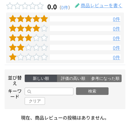
0.0
商品レビューを書く
（
0件
）
0件
0件
0件
0件
0件
並び替
新しい順
評価の高い順
参考になった順
え
キーワ
検索
ード
クリア
現在、商品レビューの投稿はありません。