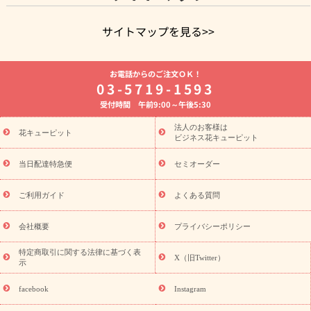
サイトマップを見る>>
よく贈られる花
お祝いの花特集
誕生日フラワーギフト特集
お電話からのご注文ＯＫ！
8月の誕生花(トルコキキョウ)
開店・開業祝い
退職祝い
結
03-5719-1593
婚記念日
お供え・お悔やみ
お供え・お悔やみの花
四十九日
受付時間 午前9:00～午後5:30
法要以降に贈る花
通夜・葬儀に贈る花
胡蝶蘭・花鉢
プリザ
ーブドフラワー
季節のイベント
ひまわり ギフト・プレゼント
法人のお客様は
季節のイベント
花キューピット
特集
お盆 花（新盆・初盆）
お盆 花（新
ビジネス花キューピット
盆・初盆）
お盆 花（新盆・初盆）
お盆・お供え 花とセットギ
フト
お盆・お供え プリザーブドフラワー
ひまわり ギフト・プ
当日配達特急便
セミオーダー
レゼント特集
夏の花贈り・お中元・暑中見舞い 花のギフト特集
敬老の日におくる花ギフト・プレゼント特集
敬老の日におくる
ご利用ガイド
よくある質問
花ギフト・プレゼント特集
敬老の日 花のおすすめランキング
敬
老の日 花鉢植えのギフト・プレゼント特集
敬老の日 花とセットギ
会社概要
プライバシーポリシー
フト・プレゼント特集
敬老の日の花 全てのギフト一覧
キャン
ペーン
映画『ウォーターガーディアンズ』コラボキャンペーン
特定商取引に関する法律に基づく表
X（旧Twitter）
示
誕生日の花を探す
「きょう誕生日なんです」キャンペーン
誕生日フラワーギフト
誕生日フラワーギフト特集
誕生日フラワ
facebook
Instagram
ーギフト商品一覧
バラ
ユリ
トルコキキョウ
8月の誕生花