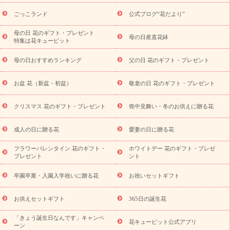
ら探す
お祝いの花特集
当日配達特急便
お祝い商品一覧
お
ごっこランド
公式ブログ“花だより”
祝い
開店・開業祝い
新築・引っ越し祝い
退職祝い
結婚記
念日
結婚祝い
出産祝い
退院祝い・快気祝い
還暦祝い・長
母の日 花のギフト・プレゼント
母の日産直花鉢
特集は花キューピット
寿祝い
プチギフト
ペットのお祝いフラワー
お中元・暑中見
舞い
敬老の日
お供え・お悔やみ
当日配達特急便 お供え
お
母の日おすすめランキング
父の日 花のギフト・プレゼント
供え・お悔やみ商品一覧
お供え・お悔やみの花
四十九日法要以
降に贈る花
通夜・葬儀に贈る花
お供え お花とセットギフト
お盆 花（新盆・初盆）
敬老の日 花のギフト・プレゼント
お供え プリザーブドフラワー
ペットのお供えフラワー
お盆（新
盆・初盆）
その他
お祝い返し
お見舞い
お取り寄せギフト
ビジネス用
ご自宅用
観葉植物
ミディ胡蝶蘭
プリザーブ
クリスマス 花のギフト・プレゼント
喪中見舞い・冬のお供えに贈る花
スタイルから探す
ドフラワー
アレンジメント
花束
スタ
ンド花
お祝い
お供え・お悔やみ
胡蝶蘭
胡蝶蘭・花鉢
ミ
成人の日に贈る花
愛妻の日に贈る花
ディ胡蝶蘭・お祝い
ミディ胡蝶蘭・お供え
世界初の青色胡蝶蘭
フラワーバレンタイン 花のギフト・
ホワイトデー 花のギフト・プレゼ
観葉植物
観葉植物
産直多肉植物
プリザーブドフラワー
プレゼント
ント
お祝い
お供え・お悔やみ
花とセットギフト
セミオーダー
プチギフト（hanamore -ハナモア-）
花とみどりのeギフト
花
卒園卒業・入園入学祝いに贈る花
お祝いセットギフト
キューピットのeGfit
カラー
ピンク
イエローオレンジ
レッ
予算から探す
ド
お花の種類
バラ
ユリ
トルコキキョウ
お供えセットギフト
365日の誕生花
お祝い
お祝い・
3000円～
お祝い・
4000円～
お祝い・
5000円～
お祝い・
7000円～
お祝い・
10000円～
お供え・お
「きょう誕生日なんです」キャンペ
花キューピット公式アプリ
ーン
悔やみ
お供え・お悔やみ・
3000円～
お供え・お悔やみ・
5000