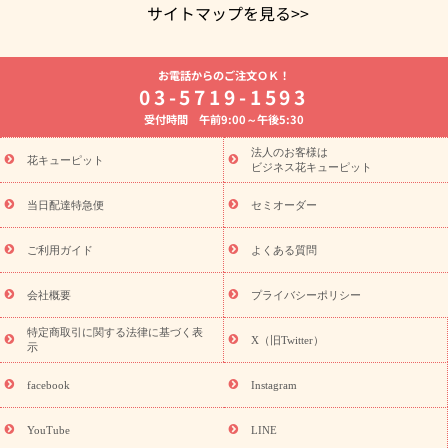
サイトマップを見る>>
よく贈られる花
お祝いの花特集
誕生日フラワーギフト特集
お電話からのご注文ＯＫ！
8月の誕生花(トルコキキョウ)
開店・開業祝い
退職祝い
結
03-5719-1593
婚記念日
お供え・お悔やみ
お供え・お悔やみの花
四十九日
受付時間 午前9:00～午後5:30
法要以降に贈る花
通夜・葬儀に贈る花
胡蝶蘭・花鉢
プリザ
ーブドフラワー
季節のイベント
ひまわり ギフト・プレゼント
法人のお客様は
季節のイベント
花キューピット
特集
お盆 花（新盆・初盆）
お盆 花（新
ビジネス花キューピット
盆・初盆）
お盆 花（新盆・初盆）
お盆・お供え 花とセットギ
フト
お盆・お供え プリザーブドフラワー
ひまわり ギフト・プ
当日配達特急便
セミオーダー
レゼント特集
夏の花贈り・お中元・暑中見舞い 花のギフト特集
敬老の日におくる花ギフト・プレゼント特集
敬老の日におくる
ご利用ガイド
よくある質問
花ギフト・プレゼント特集
敬老の日 花のおすすめランキング
敬
老の日 花鉢植えのギフト・プレゼント特集
敬老の日 花とセットギ
会社概要
プライバシーポリシー
フト・プレゼント特集
敬老の日の花 全てのギフト一覧
キャン
ペーン
映画『ウォーターガーディアンズ』コラボキャンペーン
特定商取引に関する法律に基づく表
X（旧Twitter）
示
誕生日の花を探す
「きょう誕生日なんです」キャンペーン
誕生日フラワーギフト
誕生日フラワーギフト特集
誕生日フラワ
facebook
Instagram
ーギフト商品一覧
バラ
ユリ
トルコキキョウ
8月の誕生花
(トルコキキョウ)
9月の誕生花(リンドウ)
誕生日セットギフト
YouTube
LINE
用途か
キャンペーン
「きょう誕生日なんです」キャンペーン