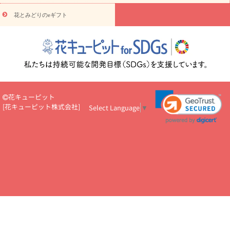
円～
お供え・お悔やみ・
7000円～
お供え・お悔やみ・
10000
花とみどりのeギフト
読み物
円～
注目されている記事
365日の誕生花カレンダー
開店・開業祝
いのマナー
定年退職祝いのマナー
お祝いを贈るときのマナー・
ルール
花キューピットのお祝いコラム一覧
誕生日のお花を「色
彩心理学」で選ぶ方法
結婚祝いの予算相場
出産祝いお役立ち情
報
転職祝いのマナー基礎知識
ペットのお祝いワンポイントアド
バイス
スタンド花（フラスタ）のマナー
お見舞いのマナーとル
花キューピット
ール
新築引っ越し祝いコラム
お祝い花のマナー総まとめ
職
[
花キューピット株式会社
]
Select Language
▼
場上司や先輩へ贈るお祝い花の正解は？
開店祝いの花 選び方ガイ
ド（早見表あり）
お供えを贈るときのマナー・ルール
花キューピットのお供え・
お悔やみ・仏花コラム一覧
花キューピットの仏花のルール・マナ
ーQ&A
ペットの供花の基礎知識とペットロスを癒す向き合い方
一周忌のマナー
四十九日の基礎知識
お盆のルール・マナー
お彼岸のルール・マナー
キリスト教のお葬式の流れ【マナー基礎
知識】
お供え花のマナー総まとめ
仏花の選び方ガイド（早見表
あり)
花キューピット×専門家
CO2排出量削減 / SDGsを考える
プロ直伝10のテクニック
花美人5人の「花のある暮らし」
美
しい“花とお祝い”の世界
花贈りをもっと楽しみたい
男性は花を
もらってうれしい？アンケート
テレワークにおすすめの観葉植