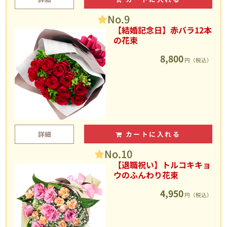
No.9
【結婚記念日】赤バラ12本
の花束
8,800
円（税込）
詳細
カートに入れる
No.10
【退職祝い】トルコキキョ
ウのふんわり花束
4,950
円（税込）