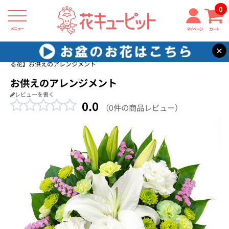
0
メニュー
マイページ
カート
×
花キューピット
四十九日法要以降に贈る花
【四十九日法要以降に贈
る花】お供えのアレンジメント
お供えのアレンジメント
レビューを書く
0.0
（0件の商品レビュー）