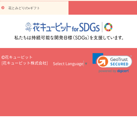
円～
お供え・お悔やみ・
7000円～
お供え・お悔やみ・
10000
花とみどりのeギフト
読み物
円～
注目されている記事
365日の誕生花カレンダー
開店・開業祝
いのマナー
定年退職祝いのマナー
お祝いを贈るときのマナー・
ルール
花キューピットのお祝いコラム一覧
誕生日のお花を「色
彩心理学」で選ぶ方法
結婚祝いの予算相場
出産祝いお役立ち情
報
転職祝いのマナー基礎知識
ペットのお祝いワンポイントアド
バイス
スタンド花（フラスタ）のマナー
お見舞いのマナーとル
花キューピット
ール
新築引っ越し祝いコラム
お祝い花のマナー総まとめ
職
[
花キューピット株式会社
]
Select Language
▼
場上司や先輩へ贈るお祝い花の正解は？
開店祝いの花 選び方ガイ
ド（早見表あり）
お供えを贈るときのマナー・ルール
花キューピットのお供え・
お悔やみ・仏花コラム一覧
花キューピットの仏花のルール・マナ
ーQ&A
ペットの供花の基礎知識とペットロスを癒す向き合い方
一周忌のマナー
四十九日の基礎知識
お盆のルール・マナー
お彼岸のルール・マナー
キリスト教のお葬式の流れ【マナー基礎
知識】
お供え花のマナー総まとめ
仏花の選び方ガイド（早見表
あり)
花キューピット×専門家
CO2排出量削減 / SDGsを考える
プロ直伝10のテクニック
花美人5人の「花のある暮らし」
美
しい“花とお祝い”の世界
花贈りをもっと楽しみたい
男性は花を
もらってうれしい？アンケート
テレワークにおすすめの観葉植