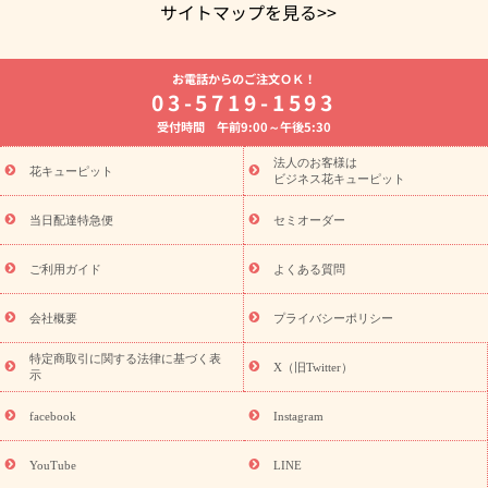
サイトマップを見る>>
よく贈られる花
お祝いの花特集
誕生日フラワーギフト特集
お電話からのご注文ＯＫ！
8月の誕生花(トルコキキョウ)
開店・開業祝い
退職祝い
結
03-5719-1593
婚記念日
お供え・お悔やみ
お供え・お悔やみの花
四十九日
受付時間 午前9:00～午後5:30
法要以降に贈る花
通夜・葬儀に贈る花
胡蝶蘭・花鉢
プリザ
ーブドフラワー
季節のイベント
ひまわり ギフト・プレゼント
法人のお客様は
季節のイベント
花キューピット
特集
お盆 花（新盆・初盆）
お盆 花（新
ビジネス花キューピット
盆・初盆）
お盆 花（新盆・初盆）
お盆・お供え 花とセットギ
フト
お盆・お供え プリザーブドフラワー
ひまわり ギフト・プ
当日配達特急便
セミオーダー
レゼント特集
夏の花贈り・お中元・暑中見舞い 花のギフト特集
敬老の日におくる花ギフト・プレゼント特集
敬老の日におくる
ご利用ガイド
よくある質問
花ギフト・プレゼント特集
敬老の日 花のおすすめランキング
敬
老の日 花鉢植えのギフト・プレゼント特集
敬老の日 花とセットギ
会社概要
プライバシーポリシー
フト・プレゼント特集
敬老の日の花 全てのギフト一覧
キャン
ペーン
映画『ウォーターガーディアンズ』コラボキャンペーン
特定商取引に関する法律に基づく表
X（旧Twitter）
示
誕生日の花を探す
「きょう誕生日なんです」キャンペーン
誕生日フラワーギフト
誕生日フラワーギフト特集
誕生日フラワ
facebook
Instagram
ーギフト商品一覧
バラ
ユリ
トルコキキョウ
8月の誕生花
(トルコキキョウ)
9月の誕生花(リンドウ)
誕生日セットギフト
YouTube
LINE
用途か
キャンペーン
「きょう誕生日なんです」キャンペーン