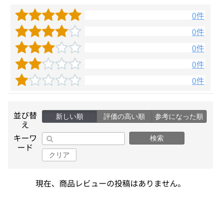
0件
0件
0件
0件
0件
並び替
新しい順
評価の高い順
参考になった順
え
キーワ
検索
ード
クリア
現在、商品レビューの投稿はありません。