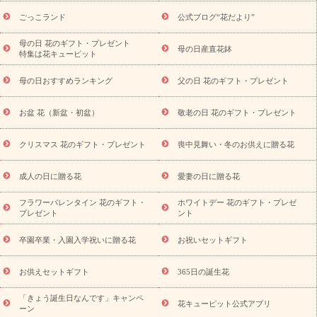
ら探す
お祝いの花特集
当日配達特急便
お祝い商品一覧
お
ごっこランド
公式ブログ“花だより”
祝い
開店・開業祝い
新築・引っ越し祝い
退職祝い
結婚記
念日
結婚祝い
出産祝い
退院祝い・快気祝い
還暦祝い・長
母の日 花のギフト・プレゼント
母の日産直花鉢
特集は花キューピット
寿祝い
プチギフト
ペットのお祝いフラワー
お中元・暑中見
舞い
敬老の日
お供え・お悔やみ
当日配達特急便 お供え
お
母の日おすすめランキング
父の日 花のギフト・プレゼント
供え・お悔やみ商品一覧
お供え・お悔やみの花
四十九日法要以
降に贈る花
通夜・葬儀に贈る花
お供え お花とセットギフト
お盆 花（新盆・初盆）
敬老の日 花のギフト・プレゼント
お供え プリザーブドフラワー
ペットのお供えフラワー
お盆（新
盆・初盆）
その他
お祝い返し
お見舞い
お取り寄せギフト
ビジネス用
ご自宅用
観葉植物
ミディ胡蝶蘭
プリザーブ
クリスマス 花のギフト・プレゼント
喪中見舞い・冬のお供えに贈る花
スタイルから探す
ドフラワー
アレンジメント
花束
スタ
ンド花
お祝い
お供え・お悔やみ
胡蝶蘭
胡蝶蘭・花鉢
ミ
成人の日に贈る花
愛妻の日に贈る花
ディ胡蝶蘭・お祝い
ミディ胡蝶蘭・お供え
世界初の青色胡蝶蘭
フラワーバレンタイン 花のギフト・
ホワイトデー 花のギフト・プレゼ
観葉植物
観葉植物
産直多肉植物
プリザーブドフラワー
プレゼント
ント
お祝い
お供え・お悔やみ
花とセットギフト
セミオーダー
プチギフト（hanamore -ハナモア-）
花とみどりのeギフト
花
卒園卒業・入園入学祝いに贈る花
お祝いセットギフト
キューピットのeGfit
カラー
ピンク
イエローオレンジ
レッ
予算から探す
ド
お花の種類
バラ
ユリ
トルコキキョウ
お供えセットギフト
365日の誕生花
お祝い
お祝い・
3000円～
お祝い・
4000円～
お祝い・
5000円～
お祝い・
7000円～
お祝い・
10000円～
お供え・お
「きょう誕生日なんです」キャンペ
花キューピット公式アプリ
ーン
悔やみ
お供え・お悔やみ・
3000円～
お供え・お悔やみ・
5000