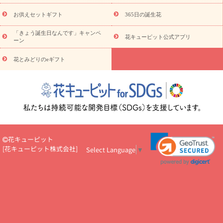
キューピットのeGfit
カラー
ピンク
イエローオレンジ
レッ
予算から探す
ド
お花の種類
バラ
ユリ
トルコキキョウ
お供えセットギフト
365日の誕生花
お祝い
お祝い・
3000円～
お祝い・
4000円～
お祝い・
5000円～
お祝い・
7000円～
お祝い・
10000円～
お供え・お
「きょう誕生日なんです」キャンペ
花キューピット公式アプリ
ーン
悔やみ
お供え・お悔やみ・
3000円～
お供え・お悔やみ・
5000
円～
お供え・お悔やみ・
7000円～
お供え・お悔やみ・
10000
花とみどりのeギフト
読み物
円～
注目されている記事
365日の誕生花カレンダー
開店・開業祝
いのマナー
定年退職祝いのマナー
お祝いを贈るときのマナー・
ルール
花キューピットのお祝いコラム一覧
誕生日のお花を「色
彩心理学」で選ぶ方法
結婚祝いの予算相場
出産祝いお役立ち情
報
転職祝いのマナー基礎知識
ペットのお祝いワンポイントアド
バイス
スタンド花（フラスタ）のマナー
お見舞いのマナーとル
花キューピット
ール
新築引っ越し祝いコラム
お祝い花のマナー総まとめ
職
[
花キューピット株式会社
]
Select Language
▼
場上司や先輩へ贈るお祝い花の正解は？
開店祝いの花 選び方ガイ
ド（早見表あり）
お供えを贈るときのマナー・ルール
花キューピットのお供え・
お悔やみ・仏花コラム一覧
花キューピットの仏花のルール・マナ
ーQ&A
ペットの供花の基礎知識とペットロスを癒す向き合い方
一周忌のマナー
四十九日の基礎知識
お盆のルール・マナー
お彼岸のルール・マナー
キリスト教のお葬式の流れ【マナー基礎