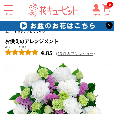
0
メニュー
マイページ
カート
×
花キューピット
四十九日法要以降に贈る花
【四十九日法要以降に贈
る花】お供えのアレンジメント
お供えのアレンジメント
レビューを書く
4.85
（
13 件の商品レビュー
）