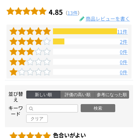
4.85
（
13件
）
商品レビューを書く
11件
2件
0件
0件
0件
並び替
新しい順
評価の高い順
参考になった順
え
キーワ
検索
ード
クリア
色合いがよい