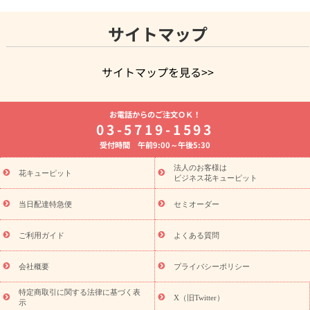
サイトマップ
サイトマップを見る>>
よく贈られる花
お祝いの花特集
誕生日フラワーギフト特集
お電話からのご注文ＯＫ！
8月の誕生花(トルコキキョウ)
開店・開業祝い
退職祝い
結
03-5719-1593
婚記念日
お供え・お悔やみ
お供え・お悔やみの花
四十九日
受付時間 午前9:00～午後5:30
法要以降に贈る花
通夜・葬儀に贈る花
胡蝶蘭・花鉢
プリザ
ーブドフラワー
季節のイベント
ひまわり ギフト・プレゼント
法人のお客様は
季節のイベント
花キューピット
特集
お盆 花（新盆・初盆）
お盆 花（新
ビジネス花キューピット
盆・初盆）
お盆 花（新盆・初盆）
お盆・お供え 花とセットギ
フト
お盆・お供え プリザーブドフラワー
ひまわり ギフト・プ
当日配達特急便
セミオーダー
レゼント特集
夏の花贈り・お中元・暑中見舞い 花のギフト特集
敬老の日におくる花ギフト・プレゼント特集
敬老の日におくる
ご利用ガイド
よくある質問
花ギフト・プレゼント特集
敬老の日 花のおすすめランキング
敬
老の日 花鉢植えのギフト・プレゼント特集
敬老の日 花とセットギ
会社概要
プライバシーポリシー
フト・プレゼント特集
敬老の日の花 全てのギフト一覧
キャン
ペーン
映画『ウォーターガーディアンズ』コラボキャンペーン
特定商取引に関する法律に基づく表
X（旧Twitter）
示
誕生日の花を探す