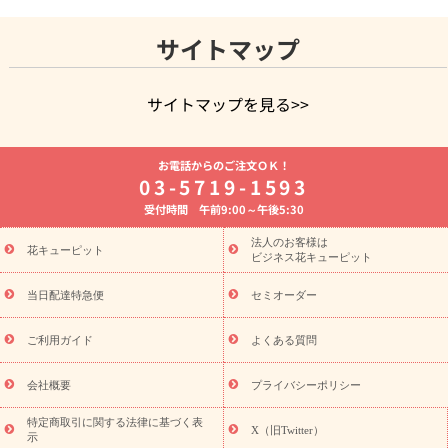
サイトマップ
サイトマップを見る>>
よく贈られる花
お祝いの花特集
誕生日フラワーギフト特集
お電話からのご注文ＯＫ！
8月の誕生花(トルコキキョウ)
開店・開業祝い
退職祝い
結
03-5719-1593
婚記念日
お供え・お悔やみ
お供え・お悔やみの花
四十九日
受付時間 午前9:00～午後5:30
法要以降に贈る花
通夜・葬儀に贈る花
胡蝶蘭・花鉢
プリザ
ーブドフラワー
季節のイベント
ひまわり ギフト・プレゼント
法人のお客様は
季節のイベント
花キューピット
特集
お盆 花（新盆・初盆）
お盆 花（新
ビジネス花キューピット
盆・初盆）
お盆 花（新盆・初盆）
お盆・お供え 花とセットギ
フト
お盆・お供え プリザーブドフラワー
ひまわり ギフト・プ
当日配達特急便
セミオーダー
レゼント特集
夏の花贈り・お中元・暑中見舞い 花のギフト特集
敬老の日におくる花ギフト・プレゼント特集
敬老の日におくる
ご利用ガイド
よくある質問
花ギフト・プレゼント特集
敬老の日 花のおすすめランキング
敬
老の日 花鉢植えのギフト・プレゼント特集
敬老の日 花とセットギ
会社概要
プライバシーポリシー
フト・プレゼント特集
敬老の日の花 全てのギフト一覧
キャン
誕生日の花を
特定商取引に関する法律に基づく表
ペーン
「きょう誕生日なんです」キャンペーン
X（旧Twitter）
示