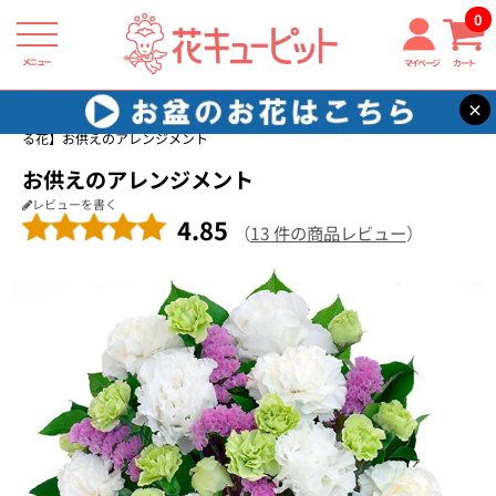
0
メニュー
マイページ
カート
×
花キューピット
四十九日法要以降に贈る花
【四十九日法要以降に贈
る花】お供えのアレンジメント
お供えのアレンジメント
レビューを書く
4.85
（
13 件の商品レビュー
）