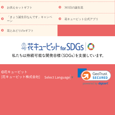
予
レンジ
レッド
お花の種類
バラ
ユリ
トルコキキョウ
算から探す
お祝い
お祝い・
3000円～
お祝い・
4000円～
お供えセットギフト
365日の誕生花
お祝い・
5000円～
お祝い・
7000円～
お祝い・
10000円～
「きょう誕生日なんです」キャンペ
お供え・お悔やみ
お供え・お悔やみ・
3000円～
お供え・お
花キューピット公式アプリ
ーン
悔やみ・
5000円～
お供え・お悔やみ・
7000円～
お供え・お悔
読み物
やみ・
10000円～
花とみどりのeギフト
注目されている記事
365日の誕生花カレンダー
開店・開業祝
いのマナー
定年退職祝いのマナー
お祝いを贈るときのマナー・
ルール
花キューピットのお祝いコラム一覧
誕生日のお花を「色
彩心理学」で選ぶ方法
結婚祝いの予算相場
出産祝いお役立ち情
報
転職祝いのマナー基礎知識
ペットのお祝いワンポイントアド
バイス
スタンド花（フラスタ）のマナー
お見舞いのマナーとル
ール
新築引っ越し祝いコラム
お祝い花のマナー総まとめ
職
花キューピット
場上司や先輩へ贈るお祝い花の正解は？
開店祝いの花 選び方ガイ
[
花キューピット株式会社
]
Select Language
▼
ド（早見表あり）
お供えを贈るときのマナー・ルール
花キューピットのお供え・
お悔やみ・仏花コラム一覧
花キューピットの仏花のルール・マナ
ーQ&A
ペットの供花の基礎知識とペットロスを癒す向き合い方
一周忌のマナー
四十九日の基礎知識
お盆のルール・マナー
お彼岸のルール・マナー
キリスト教のお葬式の流れ【マナー基礎
知識】
お供え花のマナー総まとめ
仏花の選び方ガイド（早見表