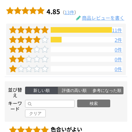
4.85
（
13件
）
商品レビューを書く
11件
2件
0件
0件
0件
並び替
新しい順
評価の高い順
参考になった順
え
キーワ
検索
ード
クリア
色合いがよい