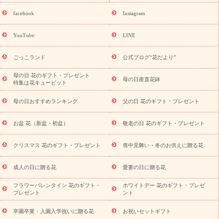
探す
誕生日フラワーギフト
誕生日フラワーギフト特集
誕生
日フラワーギフト商品一覧
バラ
ユリ
トルコキキョウ
8月の
facebook
Instagram
誕生花(トルコキキョウ)
9月の誕生花(リンドウ)
誕生日セット
ギフト
キャンペーン
「きょう誕生日なんです」キャンペーン
YouTube
LINE
用途から探す
お祝いの花特集
当日配達特急便
お祝い商品
一覧
お祝い
開店・開業祝い
新築・引っ越し祝い
退職祝い
ごっこランド
公式ブログ“花だより”
結婚記念日
結婚祝い
出産祝い
退院祝い・快気祝い
還暦
祝い・長寿祝い
プチギフト
ペットのお祝いフラワー
お中
母の日 花のギフト・プレゼント
母の日産直花鉢
特集は花キューピット
元・暑中見舞い
敬老の日
お供え・お悔やみ
当日配達特急便
お供え
お供え・お悔やみ商品一覧
お供え・お悔やみの花
四
母の日おすすめランキング
父の日 花のギフト・プレゼント
十九日法要以降に贈る花
通夜・葬儀に贈る花
お供え お花とセッ
トギフト
お供え プリザーブドフラワー
ペットのお供えフラワー
お盆 花（新盆・初盆）
敬老の日 花のギフト・プレゼント
お盆（新盆・初盆）
その他
お祝い返し
お見舞い
お取り
寄せギフト
ビジネス用
ご自宅用
観葉植物
ミディ胡蝶蘭
クリスマス 花のギフト・プレゼント
喪中見舞い・冬のお供えに贈る花
スタイルから探す
プリザーブドフラワー
アレンジメント
花束
スタンド花
お祝い
お供え・お悔やみ
胡蝶蘭
胡蝶
成人の日に贈る花
愛妻の日に贈る花
蘭・花鉢
ミディ胡蝶蘭・お祝い
ミディ胡蝶蘭・お供え
世界初
の青色胡蝶蘭
観葉植物
観葉植物
産直多肉植物
プリザーブ
フラワーバレンタイン 花のギフト・
ホワイトデー 花のギフト・プレゼ
ドフラワー
お祝い
お供え・お悔やみ
花とセットギフト
セ
プレゼント
ント
ミオーダー
プチギフト（hanamore -ハナモア-）
花とみどりの
eギフト
花キューピットのeGfit
カラー
ピンク
イエローオ
卒園卒業・入園入学祝いに贈る花
お祝いセットギフト