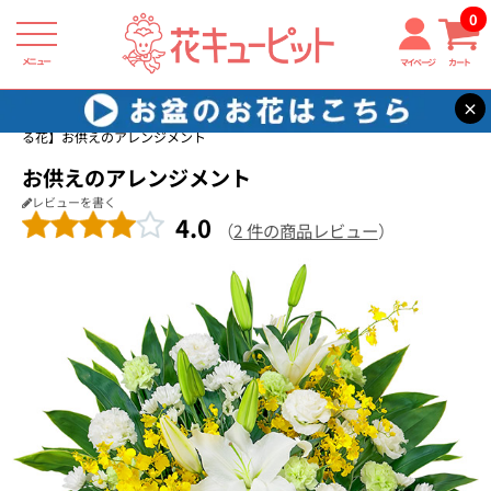
0
メニュー
マイページ
カート
×
花キューピット
四十九日法要以降に贈る花
【四十九日法要以降に贈
る花】お供えのアレンジメント
お供えのアレンジメント
レビューを書く
4.0
（
2 件の商品レビュー
）