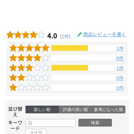
4.0
商品レビューを書く
（
2件
）
1件
0件
1件
0件
0件
並び替
新しい順
評価の高い順
参考になった順
え
キーワ
検索
ード
クリア