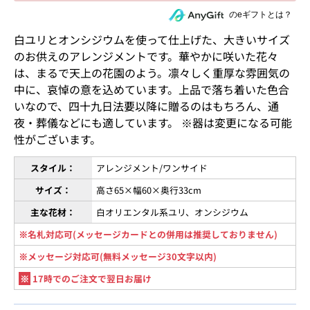
住所を知らない相手にeギフトで贈る
のeギフトとは？
白ユリとオンシジウムを使って仕上げた、大きいサイズ
のお供えのアレンジメントです。華やかに咲いた花々
は、まるで天上の花園のよう。凛々しく重厚な雰囲気の
中に、哀悼の意を込めています。上品で落ち着いた色合
いなので、四十九日法要以降に贈るのはもちろん、通
夜・葬儀などにも適しています。 ※器は変更になる可能
性がございます。
スタイル：
アレンジメント/ワンサイド
サイズ：
高さ65×幅60×奥行33cm
主な花材：
白オリエンタル系ユリ、オンシジウム
※名札対応可(メッセージカードとの併用は推奨しておりません)
※メッセージ対応可(無料メッセージ30文字以内)
※
17時でのご注文で翌日お届け