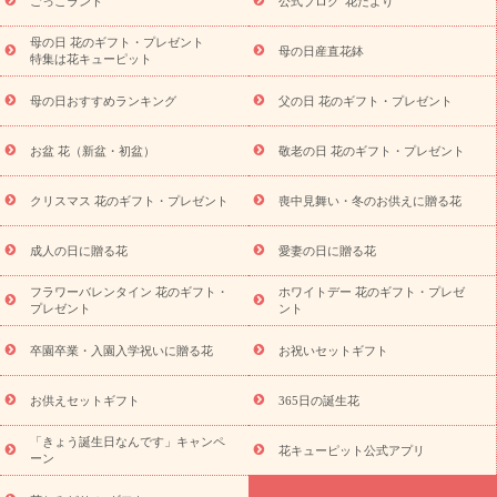
ごっこランド
公式ブログ“花だより”
祝い
開店・開業祝い
新築・引っ越し祝い
退職祝い
結婚記
念日
結婚祝い
出産祝い
退院祝い・快気祝い
還暦祝い・長
母の日 花のギフト・プレゼント
母の日産直花鉢
特集は花キューピット
寿祝い
プチギフト
ペットのお祝いフラワー
お中元・暑中見
舞い
敬老の日
お供え・お悔やみ
当日配達特急便 お供え
お
母の日おすすめランキング
父の日 花のギフト・プレゼント
供え・お悔やみ商品一覧
お供え・お悔やみの花
四十九日法要以
降に贈る花
通夜・葬儀に贈る花
お供え お花とセットギフト
お盆 花（新盆・初盆）
敬老の日 花のギフト・プレゼント
お供え プリザーブドフラワー
ペットのお供えフラワー
お盆（新
盆・初盆）
その他
お祝い返し
お見舞い
お取り寄せギフト
ビジネス用
ご自宅用
観葉植物
ミディ胡蝶蘭
プリザーブ
クリスマス 花のギフト・プレゼント
喪中見舞い・冬のお供えに贈る花
スタイルから探す
ドフラワー
アレンジメント
花束
スタ
ンド花
お祝い
お供え・お悔やみ
胡蝶蘭
胡蝶蘭・花鉢
ミ
成人の日に贈る花
愛妻の日に贈る花
ディ胡蝶蘭・お祝い
ミディ胡蝶蘭・お供え
世界初の青色胡蝶蘭
フラワーバレンタイン 花のギフト・
ホワイトデー 花のギフト・プレゼ
観葉植物
観葉植物
産直多肉植物
プリザーブドフラワー
プレゼント
ント
お祝い
お供え・お悔やみ
花とセットギフト
セミオーダー
プチギフト（hanamore -ハナモア-）
花とみどりのeギフト
花
卒園卒業・入園入学祝いに贈る花
お祝いセットギフト
キューピットのeGfit
カラー
ピンク
イエローオレンジ
レッ
予算から探す
ド
お花の種類
バラ
ユリ
トルコキキョウ
お供えセットギフト
365日の誕生花
お祝い
お祝い・
3000円～
お祝い・
4000円～
お祝い・
5000円～
お祝い・
7000円～
お祝い・
10000円～
お供え・お
「きょう誕生日なんです」キャンペ
花キューピット公式アプリ
ーン
悔やみ
お供え・お悔やみ・
3000円～
お供え・お悔やみ・
5000
円～
お供え・お悔やみ・
7000円～
お供え・お悔やみ・
10000