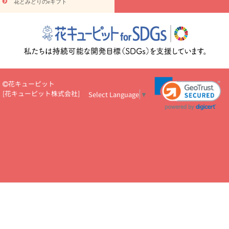
花とみどりのeギフト
読み物
円～
注目されている記事
365日の誕生花カレンダー
開店・開業祝
いのマナー
定年退職祝いのマナー
お祝いを贈るときのマナー・
ルール
花キューピットのお祝いコラム一覧
誕生日のお花を「色
彩心理学」で選ぶ方法
結婚祝いの予算相場
出産祝いお役立ち情
報
転職祝いのマナー基礎知識
ペットのお祝いワンポイントアド
バイス
スタンド花（フラスタ）のマナー
お見舞いのマナーとル
花キューピット
ール
新築引っ越し祝いコラム
お祝い花のマナー総まとめ
職
[
花キューピット株式会社
]
Select Language
▼
場上司や先輩へ贈るお祝い花の正解は？
開店祝いの花 選び方ガイ
ド（早見表あり）
お供えを贈るときのマナー・ルール
花キューピットのお供え・
お悔やみ・仏花コラム一覧
花キューピットの仏花のルール・マナ
ーQ&A
ペットの供花の基礎知識とペットロスを癒す向き合い方
一周忌のマナー
四十九日の基礎知識
お盆のルール・マナー
お彼岸のルール・マナー
キリスト教のお葬式の流れ【マナー基礎
知識】
お供え花のマナー総まとめ
仏花の選び方ガイド（早見表
あり)
花キューピット×専門家
CO2排出量削減 / SDGsを考える
プロ直伝10のテクニック
花美人5人の「花のある暮らし」
美
しい“花とお祝い”の世界
花贈りをもっと楽しみたい
男性は花を
もらってうれしい？アンケート
テレワークにおすすめの観葉植
物・花
室内でお花の写真を撮るポイントを紹介
フラワーアレン