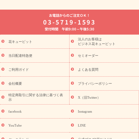
よく贈られる花
お祝いの花特集
誕生日フラワーギフト特集
お電話からのご注文ＯＫ！
8月の誕生花(トルコキキョウ)
開店・開業祝い
退職祝い
結
03-5719-1593
婚記念日
お供え・お悔やみ
お供え・お悔やみの花
四十九日
受付時間 午前9:00～午後5:30
法要以降に贈る花
通夜・葬儀に贈る花
胡蝶蘭・花鉢
プリザ
ーブドフラワー
季節のイベント
ひまわり ギフト・プレゼント
法人のお客様は
季節のイベント
花キューピット
特集
お盆 花（新盆・初盆）
お盆 花（新
ビジネス花キューピット
盆・初盆）
お盆 花（新盆・初盆）
お盆・お供え 花とセットギ
フト
お盆・お供え プリザーブドフラワー
ひまわり ギフト・プ
当日配達特急便
セミオーダー
レゼント特集
夏の花贈り・お中元・暑中見舞い 花のギフト特集
敬老の日におくる花ギフト・プレゼント特集
敬老の日におくる
ご利用ガイド
よくある質問
花ギフト・プレゼント特集
敬老の日 花のおすすめランキング
敬
老の日 花鉢植えのギフト・プレゼント特集
敬老の日 花とセットギ
会社概要
プライバシーポリシー
フト・プレゼント特集
敬老の日の花 全てのギフト一覧
キャン
ペーン
映画『ウォーターガーディアンズ』コラボキャンペーン
特定商取引に関する法律に基づく表
X（旧Twitter）
示
誕生日の花を探す
「きょう誕生日なんです」キャンペーン
誕生日フラワーギフト
誕生日フラワーギフト特集
誕生日フラワ
facebook
Instagram
ーギフト商品一覧
バラ
ユリ
トルコキキョウ
8月の誕生花
(トルコキキョウ)
9月の誕生花(リンドウ)
誕生日セットギフト
YouTube
LINE
用途か
キャンペーン
「きょう誕生日なんです」キャンペーン
ら探す
お祝いの花特集
当日配達特急便
お祝い商品一覧
お