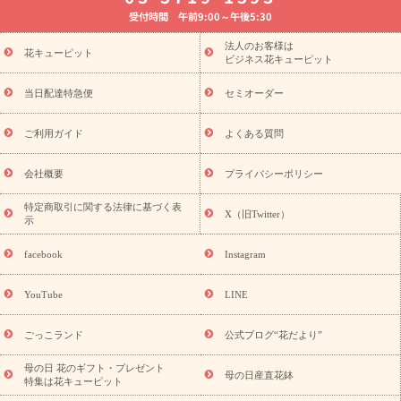
受付時間 午前9:00～午後5:30
法要以降に贈る花
通夜・葬儀に贈る花
胡蝶蘭・花鉢
プリザ
ーブドフラワー
季節のイベント
ひまわり ギフト・プレゼント
法人のお客様は
季節のイベント
花キューピット
特集
お盆 花（新盆・初盆）
お盆 花（新
ビジネス花キューピット
盆・初盆）
お盆 花（新盆・初盆）
お盆・お供え 花とセットギ
フト
お盆・お供え プリザーブドフラワー
ひまわり ギフト・プ
当日配達特急便
セミオーダー
レゼント特集
夏の花贈り・お中元・暑中見舞い 花のギフト特集
敬老の日におくる花ギフト・プレゼント特集
敬老の日におくる
ご利用ガイド
よくある質問
花ギフト・プレゼント特集
敬老の日 花のおすすめランキング
敬
老の日 花鉢植えのギフト・プレゼント特集
敬老の日 花とセットギ
会社概要
プライバシーポリシー
フト・プレゼント特集
敬老の日の花 全てのギフト一覧
キャン
誕生日の花を
特定商取引に関する法律に基づく表
ペーン
「きょう誕生日なんです」キャンペーン
X（旧Twitter）
示
探す
誕生日フラワーギフト
誕生日フラワーギフト特集
誕生
日フラワーギフト商品一覧
バラ
ユリ
トルコキキョウ
8月の
facebook
Instagram
誕生花(トルコキキョウ)
9月の誕生花(リンドウ)
誕生日セット
ギフト
キャンペーン
「きょう誕生日なんです」キャンペーン
YouTube
LINE
用途から探す
お祝いの花特集
当日配達特急便
お祝い商品
一覧
お祝い
開店・開業祝い
新築・引っ越し祝い
退職祝い
ごっこランド
公式ブログ“花だより”
結婚記念日
結婚祝い
出産祝い
退院祝い・快気祝い
還暦
祝い・長寿祝い
プチギフト
ペットのお祝いフラワー
お中
母の日 花のギフト・プレゼント
母の日産直花鉢
特集は花キューピット
元・暑中見舞い
敬老の日
お供え・お悔やみ
当日配達特急便