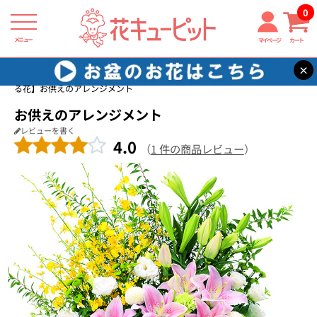
0
メニュー
マイページ
カート
×
花キューピット
四十九日法要以降に贈る花
【四十九日法要以降に贈
る花】お供えのアレンジメント
お供えのアレンジメント
レビューを書く
4.0
（
1 件の商品レビュー
）