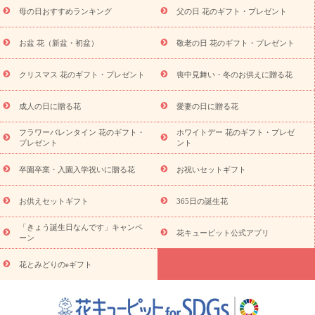
お供え
お供え・お悔やみ商品一覧
お供え・お悔やみの花
四
母の日おすすめランキング
父の日 花のギフト・プレゼント
十九日法要以降に贈る花
通夜・葬儀に贈る花
お供え お花とセッ
トギフト
お供え プリザーブドフラワー
ペットのお供えフラワー
お盆 花（新盆・初盆）
敬老の日 花のギフト・プレゼント
お盆（新盆・初盆）
その他
お祝い返し
お見舞い
お取り
寄せギフト
ビジネス用
ご自宅用
観葉植物
ミディ胡蝶蘭
クリスマス 花のギフト・プレゼント
喪中見舞い・冬のお供えに贈る花
スタイルから探す
プリザーブドフラワー
アレンジメント
花束
スタンド花
お祝い
お供え・お悔やみ
胡蝶蘭
胡蝶
成人の日に贈る花
愛妻の日に贈る花
蘭・花鉢
ミディ胡蝶蘭・お祝い
ミディ胡蝶蘭・お供え
世界初
の青色胡蝶蘭
観葉植物
観葉植物
産直多肉植物
プリザーブ
フラワーバレンタイン 花のギフト・
ホワイトデー 花のギフト・プレゼ
ドフラワー
お祝い
お供え・お悔やみ
花とセットギフト
セ
プレゼント
ント
ミオーダー
プチギフト（hanamore -ハナモア-）
花とみどりの
eギフト
花キューピットのeGfit
カラー
ピンク
イエローオ
卒園卒業・入園入学祝いに贈る花
お祝いセットギフト
予
レンジ
レッド
お花の種類
バラ
ユリ
トルコキキョウ
算から探す
お祝い
お祝い・
3000円～
お祝い・
4000円～
お供えセットギフト
365日の誕生花
お祝い・
5000円～
お祝い・
7000円～
お祝い・
10000円～
「きょう誕生日なんです」キャンペ
お供え・お悔やみ
お供え・お悔やみ・
3000円～
お供え・お
花キューピット公式アプリ
ーン
悔やみ・
5000円～
お供え・お悔やみ・
7000円～
お供え・お悔
読み物
やみ・
10000円～
花とみどりのeギフト
注目されている記事
365日の誕生花カレンダー
開店・開業祝
いのマナー
定年退職祝いのマナー
お祝いを贈るときのマナー・
ルール
花キューピットのお祝いコラム一覧
誕生日のお花を「色