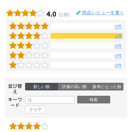
4.0
商品レビューを書く
（
1件
）
0件
1件
0件
0件
0件
並び替
新しい順
評価の高い順
参考になった順
え
キーワ
検索
ード
クリア