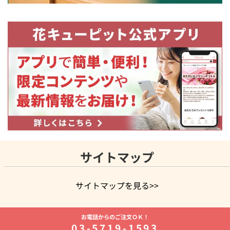
サイトマップ
サイトマップを見る>>
よく贈られる花
お祝いの花特集
誕生日フラワーギフト特集
お電話からのご注文ＯＫ！
8月の誕生花(トルコキキョウ)
開店・開業祝い
退職祝い
結
03-5719-1593
婚記念日
お供え・お悔やみ
お供え・お悔やみの花
四十九日