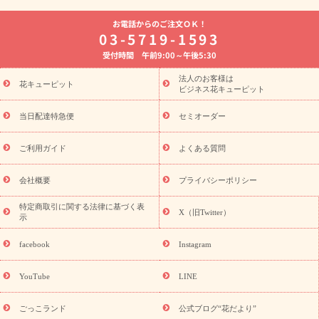
よく贈られる花
お祝いの花特集
誕生日フラワーギフト特集
お電話からのご注文ＯＫ！
8月の誕生花(トルコキキョウ)
開店・開業祝い
退職祝い
結
03-5719-1593
婚記念日
お供え・お悔やみ
お供え・お悔やみの花
四十九日
受付時間 午前9:00～午後5:30
法要以降に贈る花
通夜・葬儀に贈る花
胡蝶蘭・花鉢
プリザ
ーブドフラワー
季節のイベント
ひまわり ギフト・プレゼント
法人のお客様は
季節のイベント
花キューピット
特集
お盆 花（新盆・初盆）
お盆 花（新
ビジネス花キューピット
盆・初盆）
お盆 花（新盆・初盆）
お盆・お供え 花とセットギ
フト
お盆・お供え プリザーブドフラワー
ひまわり ギフト・プ
当日配達特急便
セミオーダー
レゼント特集
夏の花贈り・お中元・暑中見舞い 花のギフト特集
敬老の日におくる花ギフト・プレゼント特集
敬老の日におくる
ご利用ガイド
よくある質問
花ギフト・プレゼント特集
敬老の日 花のおすすめランキング
敬
老の日 花鉢植えのギフト・プレゼント特集
敬老の日 花とセットギ
会社概要
プライバシーポリシー
フト・プレゼント特集
敬老の日の花 全てのギフト一覧
キャン
ペーン
映画『ウォーターガーディアンズ』コラボキャンペーン
特定商取引に関する法律に基づく表
X（旧Twitter）
示
誕生日の花を探す
「きょう誕生日なんです」キャンペーン
誕生日フラワーギフト
誕生日フラワーギフト特集
誕生日フラワ
facebook
Instagram
ーギフト商品一覧
バラ
ユリ
トルコキキョウ
8月の誕生花
(トルコキキョウ)
9月の誕生花(リンドウ)
誕生日セットギフト
YouTube
LINE
用途か
キャンペーン
「きょう誕生日なんです」キャンペーン
ら探す
お祝いの花特集
当日配達特急便
お祝い商品一覧
お
ごっこランド
公式ブログ“花だより”