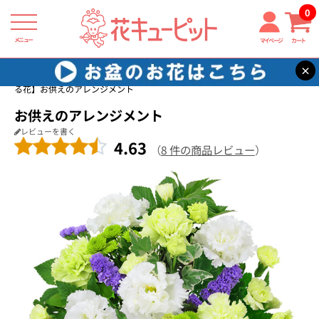
0
メニュー
マイページ
カート
×
花キューピット
四十九日法要以降に贈る花
【四十九日法要以降に贈
る花】お供えのアレンジメント
お供えのアレンジメント
レビューを書く
4.63
（
8 件の商品レビュー
）