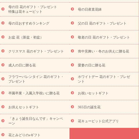
祝い
開店・開業祝い
新築・引っ越し祝い
退職祝い
結婚記
念日
結婚祝い
出産祝い
退院祝い・快気祝い
還暦祝い・長
母の日 花のギフト・プレゼント
母の日産直花鉢
特集は花キューピット
寿祝い
プチギフト
ペットのお祝いフラワー
お中元・暑中見
舞い
敬老の日
お供え・お悔やみ
当日配達特急便 お供え
お
母の日おすすめランキング
父の日 花のギフト・プレゼント
供え・お悔やみ商品一覧
お供え・お悔やみの花
四十九日法要以
降に贈る花
通夜・葬儀に贈る花
お供え お花とセットギフト
お盆 花（新盆・初盆）
敬老の日 花のギフト・プレゼント
お供え プリザーブドフラワー
ペットのお供えフラワー
お盆（新
盆・初盆）
その他
お祝い返し
お見舞い
お取り寄せギフト
ビジネス用
ご自宅用
観葉植物
ミディ胡蝶蘭
プリザーブ
クリスマス 花のギフト・プレゼント
喪中見舞い・冬のお供えに贈る花
スタイルから探す
ドフラワー
アレンジメント
花束
スタ
ンド花
お祝い
お供え・お悔やみ
胡蝶蘭
胡蝶蘭・花鉢
ミ
成人の日に贈る花
愛妻の日に贈る花
ディ胡蝶蘭・お祝い
ミディ胡蝶蘭・お供え
世界初の青色胡蝶蘭
フラワーバレンタイン 花のギフト・
ホワイトデー 花のギフト・プレゼ
観葉植物
観葉植物
産直多肉植物
プリザーブドフラワー
プレゼント
ント
お祝い
お供え・お悔やみ
花とセットギフト
セミオーダー
プチギフト（hanamore -ハナモア-）
花とみどりのeギフト
花
卒園卒業・入園入学祝いに贈る花
お祝いセットギフト
キューピットのeGfit
カラー
ピンク
イエローオレンジ
レッ
予算から探す
ド
お花の種類
バラ
ユリ
トルコキキョウ
お供えセットギフト
365日の誕生花
お祝い
お祝い・
3000円～
お祝い・
4000円～
お祝い・
5000円～
お祝い・
7000円～
お祝い・
10000円～
お供え・お
「きょう誕生日なんです」キャンペ
花キューピット公式アプリ
ーン
悔やみ
お供え・お悔やみ・
3000円～
お供え・お悔やみ・
5000
円～
お供え・お悔やみ・
7000円～
お供え・お悔やみ・
10000
花とみどりのeギフト