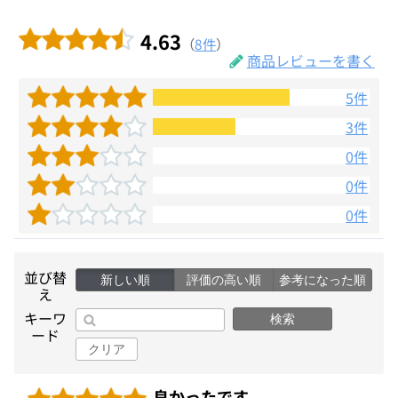
4.63
（
8件
）
商品レビューを書く
5件
3件
0件
0件
0件
並び替
新しい順
評価の高い順
参考になった順
え
キーワ
検索
ード
クリア
良かったです