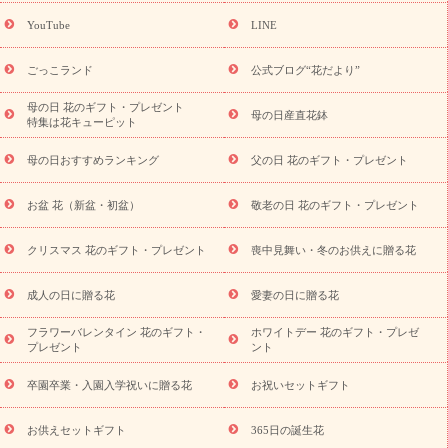
(トルコキキョウ)
9月の誕生花(リンドウ)
誕生日セットギフト
YouTube
LINE
用途か
キャンペーン
「きょう誕生日なんです」キャンペーン
ら探す
お祝いの花特集
当日配達特急便
お祝い商品一覧
お
ごっこランド
公式ブログ“花だより”
祝い
開店・開業祝い
新築・引っ越し祝い
退職祝い
結婚記
念日
結婚祝い
出産祝い
退院祝い・快気祝い
還暦祝い・長
母の日 花のギフト・プレゼント
母の日産直花鉢
特集は花キューピット
寿祝い
プチギフト
ペットのお祝いフラワー
お中元・暑中見
舞い
敬老の日
お供え・お悔やみ
当日配達特急便 お供え
お
母の日おすすめランキング
父の日 花のギフト・プレゼント
供え・お悔やみ商品一覧
お供え・お悔やみの花
四十九日法要以
降に贈る花
通夜・葬儀に贈る花
お供え お花とセットギフト
お盆 花（新盆・初盆）
敬老の日 花のギフト・プレゼント
お供え プリザーブドフラワー
ペットのお供えフラワー
お盆（新
盆・初盆）
その他
お祝い返し
お見舞い
お取り寄せギフト
ビジネス用
ご自宅用
観葉植物
ミディ胡蝶蘭
プリザーブ
クリスマス 花のギフト・プレゼント
喪中見舞い・冬のお供えに贈る花
スタイルから探す
ドフラワー
アレンジメント
花束
スタ
ンド花
お祝い
お供え・お悔やみ
胡蝶蘭
胡蝶蘭・花鉢
ミ
成人の日に贈る花
愛妻の日に贈る花
ディ胡蝶蘭・お祝い
ミディ胡蝶蘭・お供え
世界初の青色胡蝶蘭
フラワーバレンタイン 花のギフト・
ホワイトデー 花のギフト・プレゼ
観葉植物
観葉植物
産直多肉植物
プリザーブドフラワー
プレゼント
ント
お祝い
お供え・お悔やみ
花とセットギフト
セミオーダー
プチギフト（hanamore -ハナモア-）
花とみどりのeギフト
花
卒園卒業・入園入学祝いに贈る花
お祝いセットギフト
キューピットのeGfit
カラー
ピンク
イエローオレンジ
レッ
予算から探す
ド
お花の種類
バラ
ユリ
トルコキキョウ
お供えセットギフト
365日の誕生花