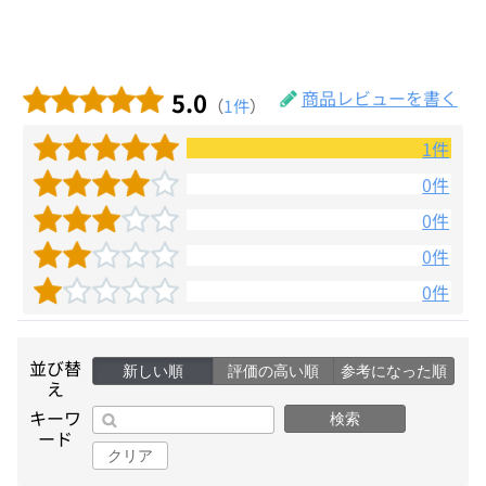
5.0
商品レビューを書く
（
1件
）
1件
0件
0件
0件
0件
並び替
新しい順
評価の高い順
参考になった順
え
キーワ
検索
ード
クリア