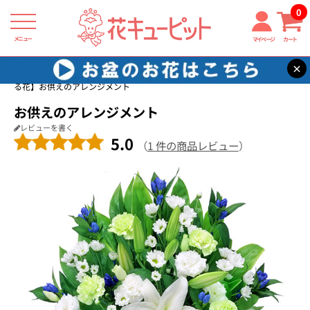
0
メニュー
マイページ
カート
×
花キューピット
四十九日法要以降に贈る花
【四十九日法要以降に贈
る花】お供えのアレンジメント
お供えのアレンジメント
レビューを書く
5.0
（
1 件の商品レビュー
）