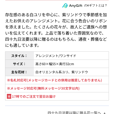
住所を知らない相手にeギフトで贈る
のeギフトとは？
存在感のある白ユリを中心に、紫リンドウで季節感を加
えたお供えのアレンジメント。花に合う色合いのリボン
を添えました。たくさんの花々が、故人とご遺族への想
いを伝えてくれます。上品で落ち着いた雰囲気なので、
四十九日法要以降に贈るのはもちろん、通夜・葬儀など
にも適しています。
スタイル：
アレンジメント/ワンサイド
サイズ：
高さ60×幅55×奥行32cm
主な花材：
白オリエンタル系ユリ、紫リンドウ
※名札対応可(メッセージカードとの併用は推奨しておりません)
※メッセージ対応可(無料メッセージ30文字以内)
※
17時でのご注文で翌日お届け
四十九日法要以降に贈る花一覧へ