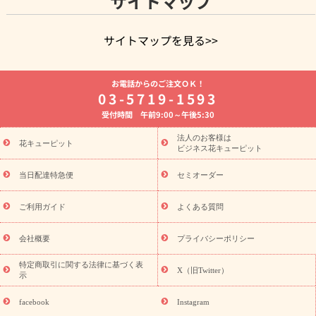
サイトマップ
サイトマップを見る>>
よく贈られる花
お祝いの花特集
誕生日フラワーギフト特集
お電話からのご注文ＯＫ！
8月の誕生花(トルコキキョウ)
開店・開業祝い
退職祝い
結
03-5719-1593
婚記念日
お供え・お悔やみ
お供え・お悔やみの花
四十九日
受付時間 午前9:00～午後5:30
法要以降に贈る花
通夜・葬儀に贈る花
胡蝶蘭・花鉢
プリザ
ーブドフラワー
季節のイベント
ひまわり ギフト・プレゼント
法人のお客様は
季節のイベント
花キューピット
特集
お盆 花（新盆・初盆）
お盆 花（新
ビジネス花キューピット
盆・初盆）
お盆 花（新盆・初盆）
お盆・お供え 花とセットギ
フト
お盆・お供え プリザーブドフラワー
ひまわり ギフト・プ
当日配達特急便
セミオーダー
レゼント特集
夏の花贈り・お中元・暑中見舞い 花のギフト特集
敬老の日におくる花ギフト・プレゼント特集
敬老の日におくる
ご利用ガイド
よくある質問
花ギフト・プレゼント特集
敬老の日 花のおすすめランキング
敬
老の日 花鉢植えのギフト・プレゼント特集
敬老の日 花とセットギ
会社概要
プライバシーポリシー
フト・プレゼント特集
敬老の日の花 全てのギフト一覧
キャン
ペーン
映画『ウォーターガーディアンズ』コラボキャンペーン
特定商取引に関する法律に基づく表
X（旧Twitter）
示
誕生日の花を探す
「きょう誕生日なんです」キャンペーン
誕生日フラワーギフト
誕生日フラワーギフト特集
誕生日フラワ
facebook
Instagram
ーギフト商品一覧
バラ
ユリ
トルコキキョウ
8月の誕生花