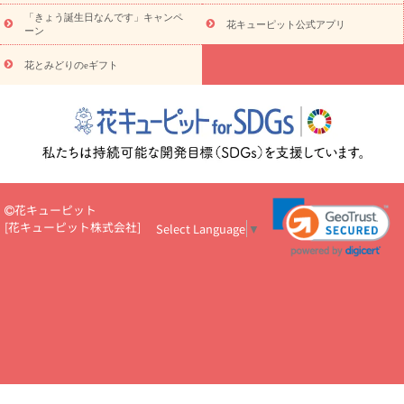
お祝い
お祝い・
3000円～
お祝い・
4000円～
お祝い・
5000円～
お祝い・
7000円～
お祝い・
10000円～
お供え・お
「きょう誕生日なんです」キャンペ
花キューピット公式アプリ
ーン
悔やみ
お供え・お悔やみ・
3000円～
お供え・お悔やみ・
5000
円～
お供え・お悔やみ・
7000円～
お供え・お悔やみ・
10000
花とみどりのeギフト
読み物
円～
注目されている記事
365日の誕生花カレンダー
開店・開業祝
いのマナー
定年退職祝いのマナー
お祝いを贈るときのマナー・
ルール
花キューピットのお祝いコラム一覧
誕生日のお花を「色
彩心理学」で選ぶ方法
結婚祝いの予算相場
出産祝いお役立ち情
報
転職祝いのマナー基礎知識
ペットのお祝いワンポイントアド
バイス
スタンド花（フラスタ）のマナー
お見舞いのマナーとル
花キューピット
ール
新築引っ越し祝いコラム
お祝い花のマナー総まとめ
職
[
花キューピット株式会社
]
Select Language
▼
場上司や先輩へ贈るお祝い花の正解は？
開店祝いの花 選び方ガイ
ド（早見表あり）
お供えを贈るときのマナー・ルール
花キューピットのお供え・
お悔やみ・仏花コラム一覧
花キューピットの仏花のルール・マナ
ーQ&A
ペットの供花の基礎知識とペットロスを癒す向き合い方
一周忌のマナー
四十九日の基礎知識
お盆のルール・マナー
お彼岸のルール・マナー
キリスト教のお葬式の流れ【マナー基礎
知識】
お供え花のマナー総まとめ
仏花の選び方ガイド（早見表
あり)
花キューピット×専門家
CO2排出量削減 / SDGsを考える
プロ直伝10のテクニック
花美人5人の「花のある暮らし」
美